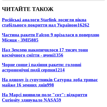
ЧИТАЙТЕ ТАКОЖ
Російські аналоги Starlink досягли вікна
стабільного покриття над Україною
16262
Частина ракети Falcon 9 врізалася в поверхню
Місяця - ЗМІ
5885
Над Землею накопичилося 17 тисяч тонн
космічного сміття - вчені
1356
Чорне сонце і падіння ракети: головні
астрономічні події серпня
1214
На одному із супутників Сатурна доба триває
майже 16 земних днів
998
На Марсі виявили поле "сот": відкриття
Curiosity здивувало NASA
59