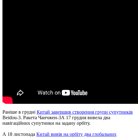
Раніше в грудні
Китай завершив створення групи супутників
Beidou-3. Ракета Чанчжен-3А 17 грудня вивела два
навігаційних супутники на задану орбіту.
А 18 листопада
Китай вивів на орбіту два глобальних