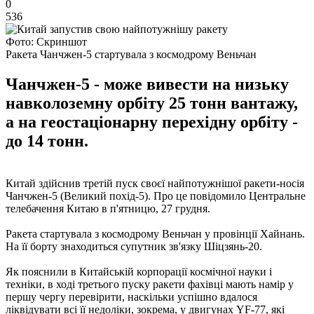
0
536
Фото: Скриншот
Ракета Чанчжен-5 стартувала з космодрому Веньчан
Чанчжен-5 - може вивести на низьку
навколоземну орбіту 25 тонн вантажу,
а на геостаціонарну перехідну орбіту -
до 14 тонн.
Китай здійснив третій пуск своєї найпотужнішої ракети-носія
Чанчжен-5 (Великий похід-5). Про це повідомило Центральне
телебачення Китаю в п'ятницю, 27 грудня.
Ракета стартувала з космодрому Веньчан у провінції Хайнань.
На її борту знаходиться супутник зв'язку Шіцзянь-20.
Як пояснили в Китайській корпорації космічної науки і
техніки, в ході третього пуску ракети фахівці мають намір у
першу чергу перевірити, наскільки успішно вдалося
ліквідувати всі її недоліки, зокрема, у двигунах YF-77, які