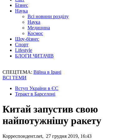
Бізнес
Наука
Всі новини розділу
Наука
Медицина
Космос
Шоу-бізнес
Спорт
Lifestyle
БЛОГИ ЧИТАЧІВ
СПЕЦТЕМА:
Війна в Ірані
ВСІ ТЕМИ
Вступ України в ЄС
Теракт в Барселоні
Китай запустив свою
найпотужнішу ракету
Корреспондент.net, 27 грудня 2019, 16:43