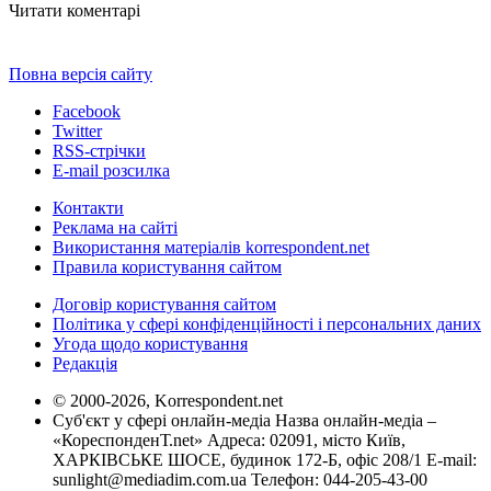
Читати коментарі
Повна версія сайту
Facebook
Twitter
RSS-стрічки
E-mail розсилка
Контакти
Реклама на сайті
Використання матеріалів korrespondent.net
Правила користування сайтом
Договір користування сайтом
Політика у сфері конфіденційності і персональних даних
Угода щодо користування
Редакція
© 2000-2026, Korrespondent.net
Суб'єкт у сфері онлайн-медіа Назва онлайн-медіа –
«КореспонденТ.net» Адреса: 02091, місто Київ,
ХАРКІВСЬКЕ ШОСЕ, будинок 172-Б, офіс 208/1 E-mail:
sunlight@mediadim.com.ua
Телефон: 044-205-43-00