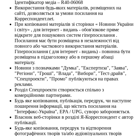
Ідентифікатор медіа – R40-06068
Використання будь-яких матеріалів, розміщених на
сайті, дозволяється за умови посилання на
Корреспондент.net.
При копіюванні матеріалів зі сторінки « Новини України
і світу» , для інтернет - видань - обов'язкове пряме
відкрите для пошукових систем гіперпосилання .
Посилання має бути розміщена в незалежності від
повного або часткового використання матеріалів.
Гіперпосилання ( для інтернет - видань) - повинна бути
розміщена в підзаголовку або в першому абзаці
матеріалу.
Новини з позначками "Думка", "Експертиза", "Заява",
"Регіони", "Гроші", "Влада", "Вибори", "Тест-драйв",
"Спецпроекти", "Промо" публікуються на правах
реклами.
Розділ Спецпроекти створюється спільно з
комерційними партнерами.
Будь яке копіювання, публікація, передрук, чи наступне
поширення інформації, що містить посилання на
"Інтерфакс-Україна", EPA / UPG, суворо забороняється.
Власник веб-сторінки в розділі Я-Корреспондент є автор
публікації.
Будь-яке копіювання, передрук та відтворення
фотографічних творів та/або аудіовізуальних творів