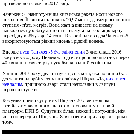
призвели до невдачі в 2017 році.
Чанчжен-5 - найпотужніша китайська ракета-носій нового
покоління. Її висота становить 56,97 метра, діаметр основного
ступеня - п'ять метрів. Вона здатна вивести на низьку
навколоземну орбіту 25 тонн вантажу, а на геостаціонарну
перехідну орбіту - до 14 тонн. В якості палива для Чанчжен-5
використовуються рідкий кисень і рідкий водень.
Вперше
пуск Чанчжен-5 був здійснений
3 листопада 2016
року з космодрому Веньчан. Тоді все пройшло штатно, і через
40 хвилин після старту пуск був визнаний успішним.
У липні 2017 року другий пуск цієї ракети, яка повинна була
доставити на орбіту супутник зв'язку Шіцзянь-18,
виявився
невдалим
, причиною аварії стали неполадки в двигуні
першого ступеня.
Комунікаційний супутник Шіцзянь-20 став першим
китайським космічним апаратом, заснованим на новій
платформі DFH-5. Супутник більш важкий і потужний, ніж
його попередник Шіцзянь-18, втрачений при аварії два роки
тому.