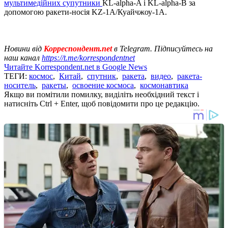
мультимедійних супутники
KL-alpha-A і KL-alpha-B за
допомогою ракети-носія KZ-1A/Куайчжоу-1А.
Новини від
Корреспондент.net
в Telegram. Підписуйтесь на
наш канал
https://t.me/korrespondentnet
Читайте Korrespondent.net в Google News
ТЕГИ:
космос
,
Китай
,
спутник
,
ракета
,
видео
,
ракета-
носитель
,
ракеты
,
освоение космоса
,
космонавтика
Якщо ви помітили помилку, виділіть необхідний текст і
натисніть Ctrl + Enter, щоб повідомити про це редакцію.