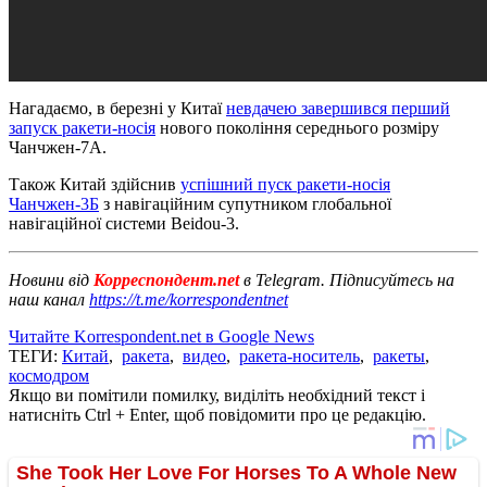
Нагадаємо, в березні у Китаї
невдачею завершився перший
запуск ракети-носія
нового покоління середнього розміру
Чанчжен-7А.
Також Китай здійснив
успішний пуск ракети-носія
Чанчжен-3Б
з навігаційним супутником глобальної
навігаційної системи Beidou-3.
Новини від
Корреспондент.net
в Telegram. Підписуйтесь на
наш канал
https://t.me/korrespondentnet
Читайте Korrespondent.net в Google News
ТЕГИ:
Китай
,
ракета
,
видео
,
ракета-носитель
,
ракеты
,
космодром
Якщо ви помітили помилку, виділіть необхідний текст і
натисніть Ctrl + Enter, щоб повідомити про це редакцію.