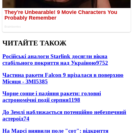
ЧИТАЙТЕ ТАКОЖ
Російські аналоги Starlink досягли вікна
стабільного покриття над Україною
9752
Частина ракети Falcon 9 врізалася в поверхню
Місяця - ЗМІ
5385
Чорне сонце і падіння ракети: головні
астрономічні події серпня
1198
До Землі наближається потенційно небезпечний
астероїд
74
На Марсі виявили поле "сот": відкриття