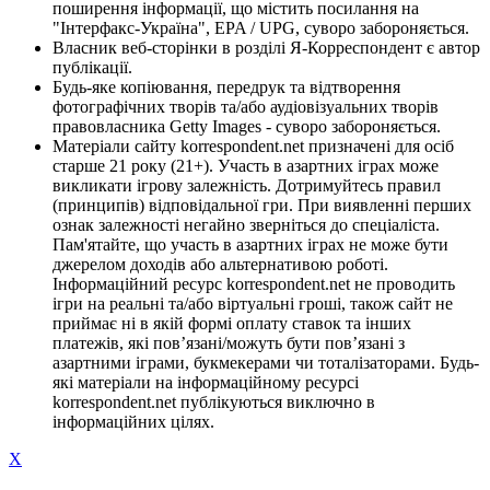
поширення інформації, що містить посилання на
"Інтерфакс-Україна", EPA / UPG, суворо забороняється.
Власник веб-сторінки в розділі Я-Корреспондент є автор
публікації.
Будь-яке копіювання, передрук та відтворення
фотографічних творів та/або аудіовізуальних творів
правовласника Getty Images - суворо забороняється.
Матеріали сайту korrespondent.net призначені для осіб
старше 21 року (21+). Участь в азартних іграх може
викликати ігрову залежність. Дотримуйтесь правил
(принципів) відповідальної гри. При виявленні перших
ознак залежності негайно зверніться до спеціаліста.
Пам'ятайте, що участь в азартних іграх не може бути
джерелом доходів або альтернативою роботі.
Інформаційний ресурс korrespondent.net не проводить
ігри на реальні та/або віртуальні гроші, також сайт не
приймає ні в якій формі оплату ставок та інших
платежів, які пов’язані/можуть бути пов’язані з
азартними іграми, букмекерами чи тоталізаторами. Будь-
які матеріали на інформаційному ресурсі
korrespondent.net публікуються виключно в
інформаційних цілях.
X