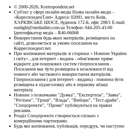
© 2000-2026, Korrespondent.net
Суб'єкт у сфері онлайн-медіа Назва онлайн-медіа –
«КореспонденТ.net» Адреса: 02091, місто Київ,
ХАРКІВСЬКЕ ШОСЕ, будинок 172-Б, офіс 208/1 E-mail:
sunlight@mediadim.com.ua
Телефон: 044-205-43-00
Ідентифікатор медіа – R40-06068
Використання будь-яких матеріалів, розміщених на
сайті, дозволяється за умови посилання на
Корреспондент.net.
При копіюванні матеріалів зі сторінки « Новини України
і світу» , для інтернет - видань - обов'язкове пряме
відкрите для пошукових систем гіперпосилання .
Посилання має бути розміщена в незалежності від
повного або часткового використання матеріалів.
Гіперпосилання ( для інтернет - видань) - повинна бути
розміщена в підзаголовку або в першому абзаці
матеріалу.
Новини з позначками "Думка", "Експертиза", "Заява",
"Регіони", "Гроші", "Влада", "Вибори", "Тест-драйв",
"Спецпроекти", "Промо" публікуються на правах
реклами.
Розділ Спецпроекти створюється спільно з
комерційними партнерами.
Будь яке копіювання, публікація, передрук, чи наступне