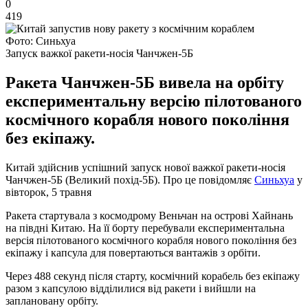
0
419
Фото: Синьхуа
Запуск важкої ракети-носія Чанчжен-5Б
Ракета Чанчжен-5Б вивела на орбіту
експериментальну версію пілотованого
космічного корабля нового покоління
без екіпажу.
Китай здійснив успішний запуск нової важкої ракети-носія
Чанчжен-5Б (Великий похід-5Б). Про це повідомляє
Синьхуа
у
вівторок, 5 травня
Ракета стартувала з космодрому Веньчан на острові Хайнань
на півдні Китаю. На її борту перебували експериментальна
версія пілотованого космічного корабля нового покоління без
екіпажу і капсула для повертаються вантажів з орбіти.
Через 488 секунд після старту, космічний корабель без екіпажу
разом з капсулою відділилися від ракети і вийшли на
заплановану орбіту.