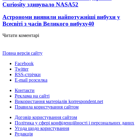
Curiosity здивувало NASA
52
Астрономи виявили найпотужніші вибухи у
Всесвіті з часів Великого вибуху
40
Читати коментарі
Повна версія сайту
Facebook
Twitter
RSS-стрічки
E-mail розсилка
Контакти
Реклама на сайті
Використання матеріалів korrespondent.net
Правила користування сайтом
Договір користування сайтом
Політика у сфері конфіденційності і персональних даних
Угода щодо користування
Редакція