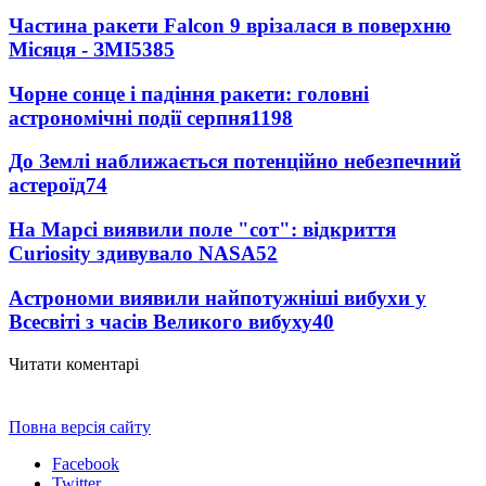
Частина ракети Falcon 9 врізалася в поверхню
Місяця - ЗМІ
5385
Чорне сонце і падіння ракети: головні
астрономічні події серпня
1198
До Землі наближається потенційно небезпечний
астероїд
74
На Марсі виявили поле "сот": відкриття
Curiosity здивувало NASA
52
Астрономи виявили найпотужніші вибухи у
Всесвіті з часів Великого вибуху
40
Читати коментарі
Повна версія сайту
Facebook
Twitter