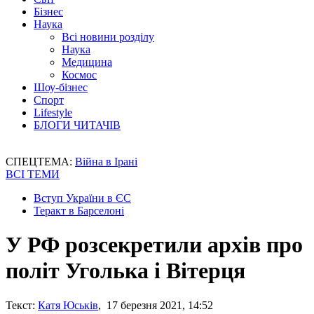
Бізнес
Наука
Всі новини розділу
Наука
Медицина
Космос
Шоу-бізнес
Спорт
Lifestyle
БЛОГИ ЧИТАЧІВ
СПЕЦТЕМА:
Війна в Ірані
ВСІ ТЕМИ
Вступ України в ЄС
Теракт в Барселоні
У РФ розсекретили архів про
політ Уголька і Вітерця
Текст:
Катя Юськів
, 17 березня 2021, 14:52