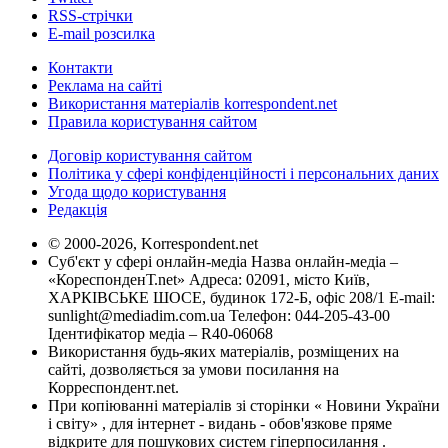
RSS-стрічки
E-mail розсилка
Контакти
Реклама на сайті
Використання матеріалів korrespondent.net
Правила користування сайтом
Договір користування сайтом
Політика у сфері конфіденційності і персональних даних
Угода щодо користування
Редакція
© 2000-2026, Korrespondent.net
Суб'єкт у сфері онлайн-медіа Назва онлайн-медіа –
«КореспонденТ.net» Адреса: 02091, місто Київ,
ХАРКІВСЬКЕ ШОСЕ, будинок 172-Б, офіс 208/1 E-mail:
sunlight@mediadim.com.ua
Телефон: 044-205-43-00
Ідентифікатор медіа – R40-06068
Використання будь-яких матеріалів, розміщених на
сайті, дозволяється за умови посилання на
Корреспондент.net.
При копіюванні матеріалів зі сторінки « Новини України
і світу» , для інтернет - видань - обов'язкове пряме
відкрите для пошукових систем гіперпосилання .