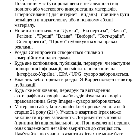
Посилання має бути розміщена в незалежності від
повного або часткового використання матеріалів.
Гіперпосилання ( для інтернет - видань) - повинна бути
розміщена в підзаголовку або в першому абзаці
матеріалу.
Новини з позначками "Думка", "Експертиза", "Заява",
"Регіони", "Гроші", "Влада", "Вибори", "Тест-драйв",
"Спецпроекти", "Промо" публікуються на правах
реклами.
Розділ Спецпроекти створюється спільно з
комерційними партнерами.
Будь яке копіювання, публікація, передрук, чи наступне
поширення інформації, що містить посилання на
"Інтерфакс-Україна", EPA / UPG, суворо забороняється.
Власник веб-сторінки в розділі Я-Корреспондент є автор
публікації.
Будь-яке копіювання, передрук та відтворення
фотографічних творів та/або аудіовізуальних творів
правовласника Getty Images - суворо забороняється.
Матеріали сайту korrespondent.net призначені для осіб
старше 21 року (21+). Участь в азартних іграх може
викликати ігрову залежність. Дотримуйтесь правил
(принципів) відповідальної гри. При виявленні перших
ознак залежності негайно зверніться до спеціаліста.
Пам'ятайте, що участь в азартних іграх не може бути