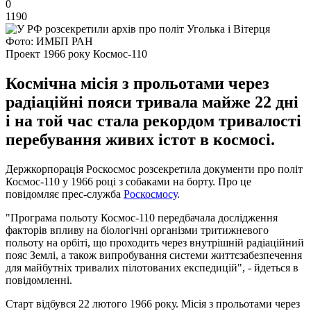
0
1190
Фото: ИМБП РАН
Проект 1966 року Космос-110
Космічна місія з прольотами через
радіаційні пояси тривала майже 22 дні
і на той час стала рекордом тривалості
перебування живих істот в космосі.
Держкорпорація Роскосмос розсекретила документи про політ
Космос-110 у 1966 році з собаками на борту. Про це
повідомляє прес-служба
Роскосмосу
.
"Програма польоту Космос-110 передбачала дослідження
факторів впливу на біологічні організми тритижневого
польоту на орбіті, що проходить через внутрішній радіаційний
пояс Землі, а також випробування системи життєзабезпечення
для майбутніх тривалих пілотованих експедицій", - йдеться в
повідомленні.
Старт відбувся 22 лютого 1966 року. Місія з прольотами через