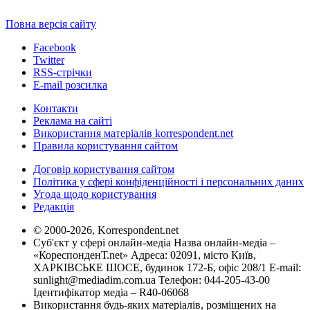
Повна версія сайту
Facebook
Twitter
RSS-стрічки
E-mail розсилка
Контакти
Реклама на сайті
Використання матеріалів korrespondent.net
Правила користування сайтом
Договір користування сайтом
Політика у сфері конфіденційності і персональних даних
Угода щодо користування
Редакція
© 2000-2026, Korrespondent.net
Суб'єкт у сфері онлайн-медіа Назва онлайн-медіа –
«КореспонденТ.net» Адреса: 02091, місто Київ,
ХАРКІВСЬКЕ ШОСЕ, будинок 172-Б, офіс 208/1 E-mail:
sunlight@mediadim.com.ua
Телефон: 044-205-43-00
Ідентифікатор медіа – R40-06068
Використання будь-яких матеріалів, розміщених на