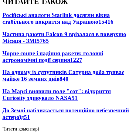
ЧИТАЙТЕ ТАКОЖ
Російські аналоги Starlink досягли вікна
стабільного покриття над Україною
15416
Частина ракети Falcon 9 врізалася в поверхню
Місяця - ЗМІ
5765
Чорне сонце і падіння ракети: головні
астрономічні події серпня
1227
На одному із супутників Сатурна доба триває
майже 16 земних днів
840
На Марсі виявили поле "сот": відкриття
Curiosity здивувало NASA
51
До Землі наближається потенційно небезпечний
астероїд
51
Читати коментарі