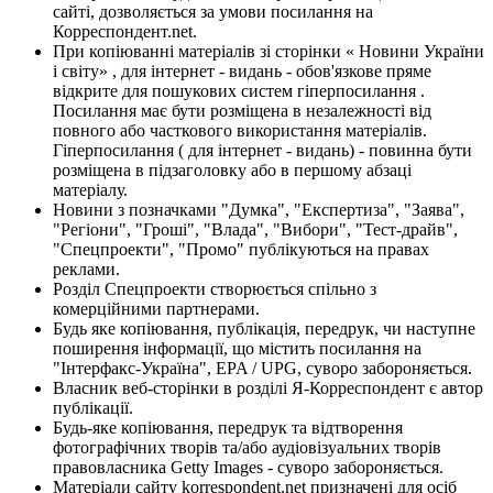
сайті, дозволяється за умови посилання на
Корреспондент.net.
При копіюванні матеріалів зі сторінки « Новини України
і світу» , для інтернет - видань - обов'язкове пряме
відкрите для пошукових систем гіперпосилання .
Посилання має бути розміщена в незалежності від
повного або часткового використання матеріалів.
Гіперпосилання ( для інтернет - видань) - повинна бути
розміщена в підзаголовку або в першому абзаці
матеріалу.
Новини з позначками "Думка", "Експертиза", "Заява",
"Регіони", "Гроші", "Влада", "Вибори", "Тест-драйв",
"Спецпроекти", "Промо" публікуються на правах
реклами.
Розділ Спецпроекти створюється спільно з
комерційними партнерами.
Будь яке копіювання, публікація, передрук, чи наступне
поширення інформації, що містить посилання на
"Інтерфакс-Україна", EPA / UPG, суворо забороняється.
Власник веб-сторінки в розділі Я-Корреспондент є автор
публікації.
Будь-яке копіювання, передрук та відтворення
фотографічних творів та/або аудіовізуальних творів
правовласника Getty Images - суворо забороняється.
Матеріали сайту korrespondent.net призначені для осіб