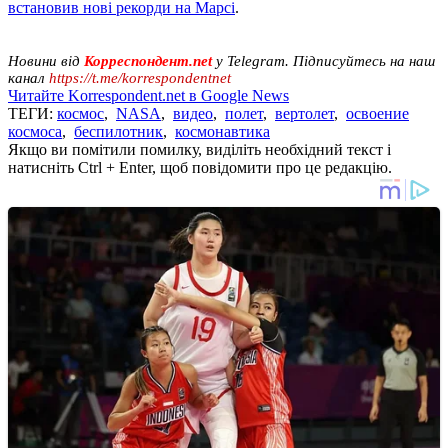
встановив нові рекорди на Марсі
.
Новини від
Корреспондент.net
у Telegram. Підписуйтесь на наш
канал
https://t.me/korrespondentnet
Читайте Korrespondent.net в Google News
ТЕГИ:
космос
,
NASA
,
видео
,
полет
,
вертолет
,
освоение
космоса
,
беспилотник
,
космонавтика
Якщо ви помітили помилку, виділіть необхідний текст і
натисніть Ctrl + Enter, щоб повідомити про це редакцію.