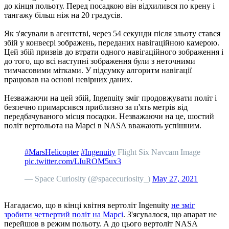
до кінця польоту. Перед посадкою він відхилився по крену і
тангажу більш ніж на 20 градусів.
Як з'ясували в агентстві, через 54 секунди після зльоту стався
збій у конвеєрі зображень, переданих навігаційною камерою.
Цей збій призвів до втрати одного навігаційного зображення і
до того, що всі наступні зображення були з неточними
тимчасовими мітками. У підсумку алгоритм навігації
працював на основі невірних даних.
Незважаючи на цей збій, Ingenuity зміг продовжувати політ і
безпечно примарсився приблизно за п'ять метрів від
передбачуваного місця посадки. Незважаючи на це, шостий
політ вертольота на Марсі в NASA вважають успішним.
#MarsHelicopter
#Ingenuity
Flight Six Navcam Image
pic.twitter.com/LIuROM5ux3
— Space Curiosity (@spacecuriosity_)
May 27, 2021
Нагадаємо, що в кінці квітня вертоліт Ingenuity
не зміг
зробити четвертий політ на Марсі
. З'ясувалося, що апарат не
перейшов в режим польоту. А до цього вертоліт NASA