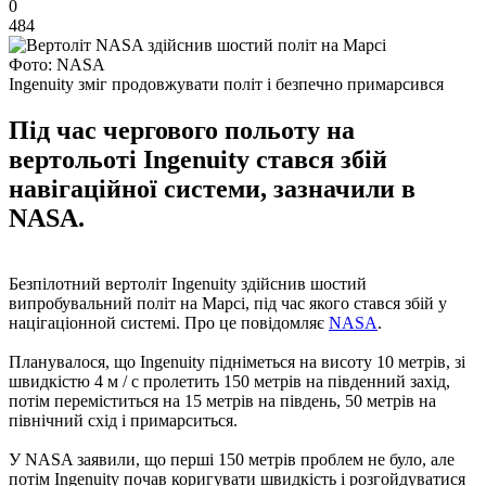
0
484
Фото: NASA
Ingenuity зміг продовжувати політ і безпечно примарсився
Під час чергового польоту на
вертольоті Ingenuity стався збій
навігаційної системи, зазначили в
NASA.
Безпілотний вертоліт Ingenuity здійснив шостий
випробувальний політ на Марсі, під час якого стався збій у
націгаціонной системі. Про це повідомляє
NASA
.
Планувалося, що Ingenuity підніметься на висоту 10 метрів, зі
швидкістю 4 м / с пролетить 150 метрів на південний захід,
потім переміститься на 15 метрів на південь, 50 метрів на
північний схід і примарситься.
У NASA заявили, що перші 150 метрів проблем не було, але
потім Ingenuity почав коригувати швидкість і розгойдуватися