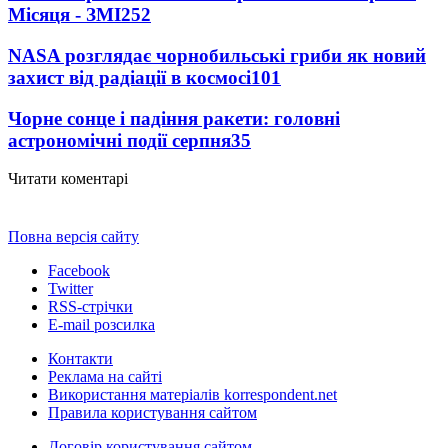
Місяця - ЗМІ
252
NASA розглядає чорнобильські гриби як новий
захист від радіації в космосі
101
Чорне сонце і падіння ракети: головні
астрономічні події серпня
35
Читати коментарі
Повна версія сайту
Facebook
Twitter
RSS-стрічки
E-mail розсилка
Контакти
Реклама на сайті
Використання матеріалів korrespondent.net
Правила користування сайтом
Договір користування сайтом