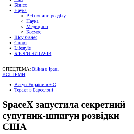
Бізнес
Наука
Всі новини розділу
Наука
Медицина
Космос
Шоу-бізнес
Спорт
Lifestyle
БЛОГИ ЧИТАЧІВ
СПЕЦТЕМА:
Війна в Ірані
ВСІ ТЕМИ
Вступ України в ЄС
Теракт в Барселоні
SpaceX запустила секретний
супутник-шпигун розвідки
США