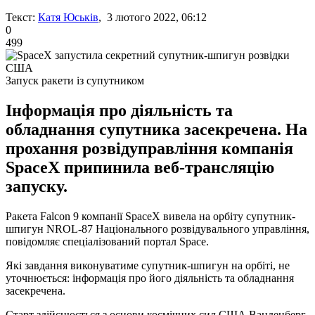
Текст:
Катя Юськів
, 3 лютого 2022, 06:12
0
499
Запуск ракети із супутником
Інформація про діяльність та
обладнання супутника засекречена. На
прохання розвідуправління компанія
SpaceX припинила веб-трансляцію
запуску.
Ракета Falcon 9 компанії SpaceX вивела на орбіту супутник-
шпигун NROL-87 Національного розвідувального управління,
повідомляє спеціалізований портал Space.
Які завдання виконуватиме супутник-шпигун на орбіті, не
уточнюється: інформація про його діяльність та обладнання
засекречена.
Старт здійснюється з основи космічних сил США Ванденберг