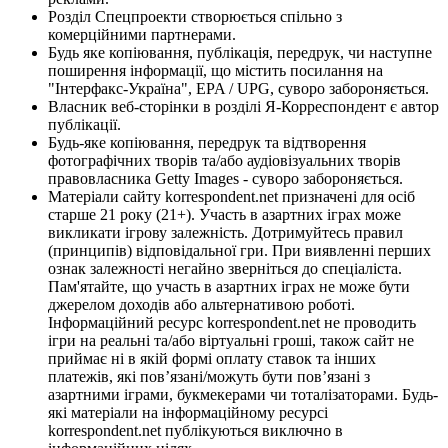
Розділ Спецпроекти створюється спільно з
комерційними партнерами.
Будь яке копіювання, публікація, передрук, чи наступне
поширення інформації, що містить посилання на
"Інтерфакс-Україна", EPA / UPG, суворо забороняється.
Власник веб-сторінки в розділі Я-Корреспондент є автор
публікації.
Будь-яке копіювання, передрук та відтворення
фотографічних творів та/або аудіовізуальних творів
правовласника Getty Images - суворо забороняється.
Матеріали сайту korrespondent.net призначені для осіб
старше 21 року (21+). Участь в азартних іграх може
викликати ігрову залежність. Дотримуйтесь правил
(принципів) відповідальної гри. При виявленні перших
ознак залежності негайно зверніться до спеціаліста.
Пам'ятайте, що участь в азартних іграх не може бути
джерелом доходів або альтернативою роботі.
Інформаційний ресурс korrespondent.net не проводить
ігри на реальні та/або віртуальні гроші, також сайт не
приймає ні в якій формі оплату ставок та інших
платежів, які пов’язані/можуть бути пов’язані з
азартними іграми, букмекерами чи тоталізаторами. Будь-
які матеріали на інформаційному ресурсі
korrespondent.net публікуються виключно в