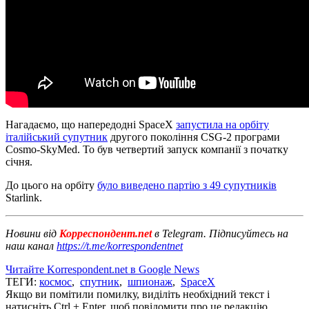
Нагадаємо, що напередодні SpaceX
запустила на орбіту
італійський супутник
другого покоління CSG-2 програми
Cosmo-SkyMed. То був четвертий запуск компанії з початку
січня.
До цього на орбіту
було виведено партію з 49 супутників
Starlink.
Новини від
Корреспондент.net
в Telegram. Підписуйтесь на
наш канал
https://t.me/korrespondentnet
Читайте Korrespondent.net в Google News
ТЕГИ:
космос
,
спутник
,
шпионаж
,
SpaceX
Якщо ви помітили помилку, виділіть необхідний текст і
натисніть Ctrl + Enter, щоб повідомити про це редакцію.