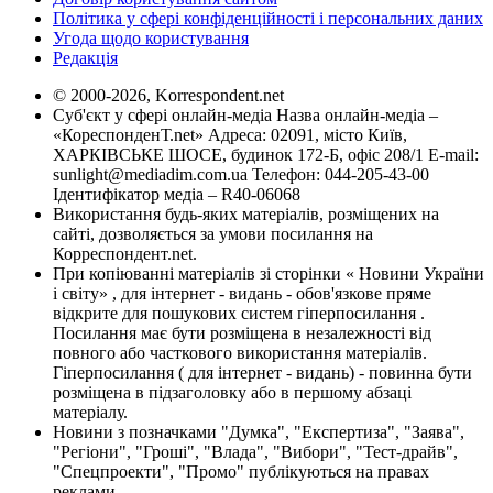
Політика у сфері конфіденційності і персональних даних
Угода щодо користування
Редакція
© 2000-2026, Korrespondent.net
Суб'єкт у сфері онлайн-медіа Назва онлайн-медіа –
«КореспонденТ.net» Адреса: 02091, місто Київ,
ХАРКІВСЬКЕ ШОСЕ, будинок 172-Б, офіс 208/1 E-mail:
sunlight@mediadim.com.ua
Телефон: 044-205-43-00
Ідентифікатор медіа – R40-06068
Використання будь-яких матеріалів, розміщених на
сайті, дозволяється за умови посилання на
Корреспондент.net.
При копіюванні матеріалів зі сторінки « Новини України
і світу» , для інтернет - видань - обов'язкове пряме
відкрите для пошукових систем гіперпосилання .
Посилання має бути розміщена в незалежності від
повного або часткового використання матеріалів.
Гіперпосилання ( для інтернет - видань) - повинна бути
розміщена в підзаголовку або в першому абзаці
матеріалу.
Новини з позначками "Думка", "Експертиза", "Заява",
"Регіони", "Гроші", "Влада", "Вибори", "Тест-драйв",
"Спецпроекти", "Промо" публікуються на правах
реклами.