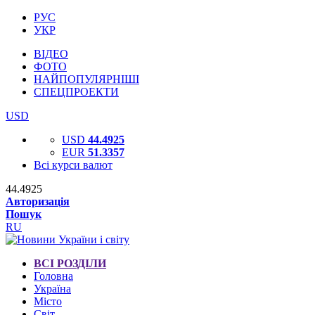
РУС
УКР
ВІДЕО
ФОТО
НАЙПОПУЛЯРНІШІ
СПЕЦПРОЕКТИ
USD
USD
44.4925
EUR
51.3357
Всі курси валют
44.4925
Авторизація
Пошук
RU
ВСІ РОЗДІЛИ
Головна
Україна
Місто
Світ