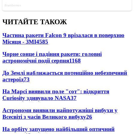
ЧИТАЙТЕ ТАКОЖ
Частина ракети Falcon 9 врізалася в поверхню
Місяця - ЗМІ
4585
Чорне сонце і падіння ракети: головні
астрономічні події серпня
1168
До Землі наближається потенційно небезпечний
астероїд
73
На Марсі виявили поле "сот": відкриття
Curiosity здивувало NASA
37
Астрономи виявили найпотужніші вибухи у
Всесвіті з часів Великого вибуху
26
На орбіту запущено найбільший оптичний