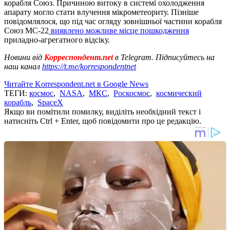
корабля Союз. Причиною витоку в системі охолодження
апарату могло стати влучення мікрометеориту. Пізніше
повідомлялося, що під час огляду зовнішньої частини корабля
Союз МС-22
виявлено можливе місце пошкодження
приладно-агрегатного відсіку.
Новини від
Корреспондент.net
в Telegram. Підписуйтесь на
наш канал
https://t.me/korrespondentnet
Читайте Korrespondent.net в Google News
ТЕГИ:
космос
,
NASA
,
МКС
,
Роскосмос
,
космический
корабль
,
SpaceX
Якщо ви помітили помилку, виділіть необхідний текст і
натисніть Ctrl + Enter, щоб повідомити про це редакцію.