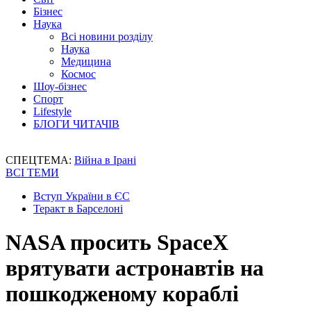
Бізнес
Наука
Всі новини розділу
Наука
Медицина
Космос
Шоу-бізнес
Спорт
Lifestyle
БЛОГИ ЧИТАЧІВ
СПЕЦТЕМА:
Війна в Ірані
ВСІ ТЕМИ
Вступ України в ЄС
Теракт в Барселоні
NASA просить SpaceX
врятувати астронавтів на
пошкодженому кораблі