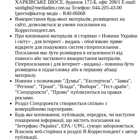
ХАРКІВСЬКЕ ШОСЕ, будинок 172-Б, офіс 208/1 E-mail:
sunlight@mediadim.com.ua
Телефон: 044-205-43-00
Ідентифікатор медіа – R40-06068
Використання будь-яких матеріалів, розміщених на
сайті, дозволяється за умови посилання на
Корреспондент.net.
При копіюванні матеріалів зі сторінки « Новини України
і світу» , для інтернет - видань - обов'язкове пряме
відкрите для пошукових систем гіперпосилання .
Посилання має бути розміщена в незалежності від
повного або часткового використання матеріалів.
Гіперпосилання ( для інтернет - видань) - повинна бути
розміщена в підзаголовку або в першому абзаці
матеріалу.
Новини з позначками "Думка", "Експертиза", "Заява",
"Регіони", "Гроші", "Влада", "Вибори", "Тест-драйв",
"Спецпроекти", "Промо" публікуються на правах
реклами.
Розділ Спецпроекти створюється спільно з
комерційними партнерами.
Будь яке копіювання, публікація, передрук, чи наступне
поширення інформації, що містить посилання на
"Інтерфакс-Україна", EPA / UPG, суворо забороняється.
Власник веб-сторінки в розділі Я-Корреспондент є автор
публікації.