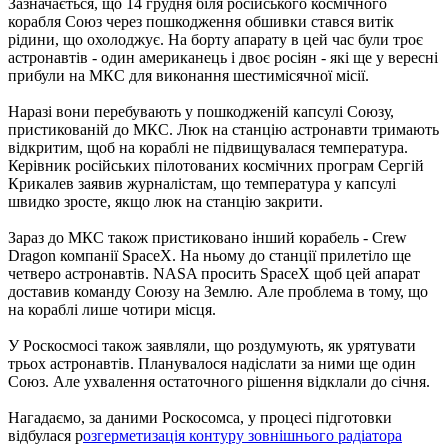
Зазначається, що 14 грудня біля російського космічного
корабля Союз через пошкодження обшивки стався витік
рідини, що охолоджує. На борту апарату в цей час були троє
астронавтів - один американець і двоє росіян - які ще у вересні
прибули на МКС для виконання шестимісячної місії.
Наразі вони перебувають у пошкодженій капсулі Союзу,
пристикованій до МКС. Люк на станцію астронавти тримають
відкритим, щоб на кораблі не підвищувалася температура.
Керівник російських пілотованих космічних програм Сергій
Крикалев заявив журналістам, що температура у капсулі
швидко зросте, якщо люк на станцію закрити.
Зараз до МКС також пристиковано інший корабель - Crew
Dragon компанії SpaceX. На ньому до станції прилетіло ще
четверо астронавтів. NASA просить SpaceX щоб цей апарат
доставив команду Союзу на Землю. Але проблема в тому, що
на кораблі лише чотири місця.
У Роскосмосі також заявляли, що роздумують, як урятувати
трьох астронавтів. Планувалося надіслати за ними ще один
Союз. Але ухвалення остаточного рішення відклали до січня.
Нагадаємо, за даними Роскосомса, у процесі підготовки
відбулася р
озгерметизація контуру зовнішнього радіатора