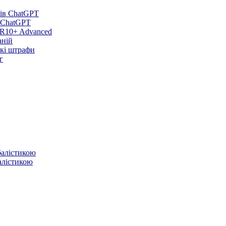
в ChatGPT
DR10+ Advanced
аній
икі штрафи
г
балістикою