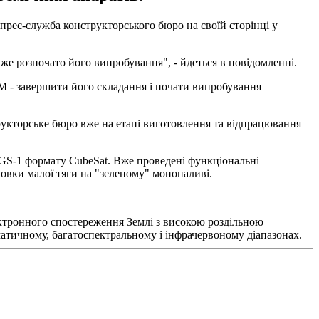
прес-служба конструкторського бюро на своїй сторінці у
же розпочато його випробування", - йдеться в повідомленні.
М - завершити його складання і почати випробування
трукторське бюро вже на етапі виготовлення та відпрацювання
 GS-1 формату CubeSat. Вже проведені функціональні
овки малої тяги на "зеленому" монопаливі.
ктронного спостереження Землі з високою роздільною
атичному, багатоспектральному і інфрачервоному діапазонах.