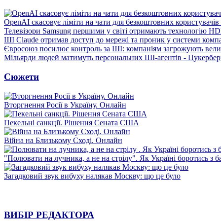
OpenAI скасовує ліміти на чати для безкоштовних користувачі
Телевізори Samsung першими у світі отримають технологію H
ШІ Claude отримав доступ до мережі та проник у системи комп
Євросоюз посилює контроль за ШІ: компаніям загрожують вел
Мільярди людей матимуть персональних ШІ-агентів - Цукербер
Сюжети
Вторгнення Росії в Україну. Онлайн
Пекельні санкції. Рішення Сената США
Війна на Близькому Сході. Онлайн
"Полювати на лучника, а не на стрілу". Як Україні боротись з 
Загадковий звук вибуху налякав Москву: що це було
ВИБІР РЕДАКТОРА