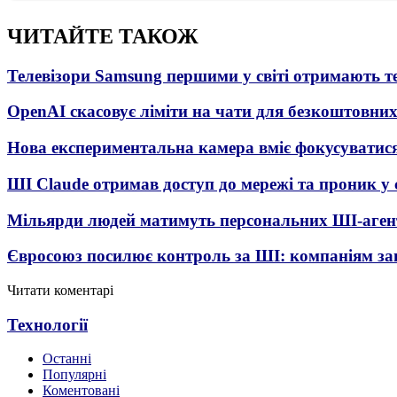
ЧИТАЙТЕ ТАКОЖ
Телевізори Samsung першими у світі отримають 
OpenAI скасовує ліміти на чати для безкоштовни
Нова експериментальна камера вміє фокусуватися
ШІ Claude отримав доступ до мережі та проник у
Мільярди людей матимуть персональних ШІ-агент
Євросоюз посилює контроль за ШІ: компаніям з
Читати коментарі
Технології
Останні
Популярні
Коментовані