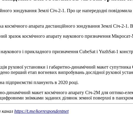
ного зондування Землі Січ-2-1. Про це напередодні повідомила 
а космічного апарата дистанційного зондування Землі Січ-2-1. В
ний зразок космічного апарату наукового призначення Мікросат-
м наукового і прикладного призначення CubeSat і YuzhSat-1 конс
кція рухової установки і габаритно-динамічний макет супутника
ено перший етап вогневих випробувань дослідної рухової устан
на підприємстві планують в 2020 році.
но-динамічний макет космічного апарату Січ-2М для оптико-еле
 цифровими знімками заданих ділянок земної поверхні в панхром
ш канал
https://t.me/korrespondentnet