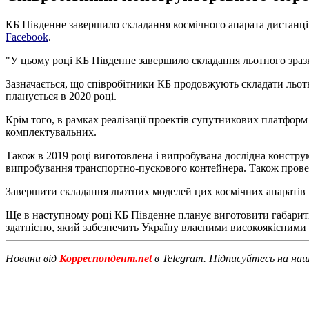
КБ Південне завершило складання космічного апарата дистанцій
Facebook
.
"У цьому році КБ Південне завершило складання льотного зразк
Зазначається, що співробітники КБ продовжують складати льот
планується в 2020 році.
Крім того, в рамках реалізації проектів супутникових платфор
комплектувальних.
Також в 2019 році виготовлена і випробувана дослідна констру
випробування транспортно-пускового контейнера. Також провед
Завершити складання льотних моделей цих космічних апаратів 
Ще в наступному році КБ Південне планує виготовити габарит
здатністю, який забезпечить Україну власними високоякісними
Новини від
Корреспондент.net
в Telegram. Підписуйтесь на на