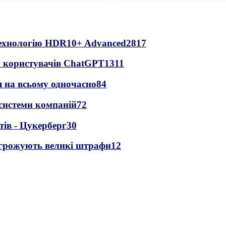
технологію HDR10+ Advanced
2817
х користувачів ChatGPT
1311
 на всьому одночасно
84
 системи компаній
72
ів - Цукерберг
30
агрожують великі штрафи
12