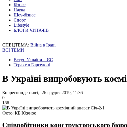
Бізнес
Наука
Шоу-бізнес
Спорт
Lifestyle
БЛОГИ ЧИТАЧІВ
СПЕЦТЕМА:
Війна в Ірані
ВСІ ТЕМИ
Вступ України в ЄС
Теракт в Барселоні
В Україні випробовують космі
Корреспондент.net, 26 грудня 2019, 11:36
0
186
Фото: КБ Южное
Співробітники конструкторського бюро 