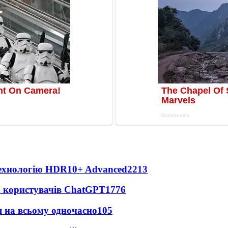
технологію HDR10+ Advanced
2213
х користувачів ChatGPT
1776
 на всьому одночасно
105