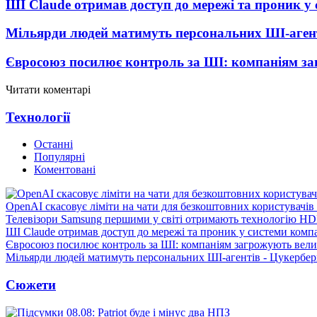
ШІ Claude отримав доступ до мережі та проник у
Мільярди людей матимуть персональних ШІ-агент
Євросоюз посилює контроль за ШІ: компаніям з
Читати коментарі
Технології
Останні
Популярні
Коментовані
OpenAI скасовує ліміти на чати для безкоштовних користувачі
Телевізори Samsung першими у світі отримають технологію H
ШІ Claude отримав доступ до мережі та проник у системи комп
Євросоюз посилює контроль за ШІ: компаніям загрожують вел
Мільярди людей матимуть персональних ШІ-агентів - Цукербер
Сюжети