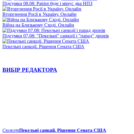
Підсумки 08.08: Patriot буде і мінус два НПЗ
Вторгнення Росії в Україну. Онлайн
Війна на Близькому Сході. Онлайн
Підсумки 07.08: "Пекельні" санкції і "парад" дронів
Пекельні санкції. Рішення Сената США
ВИБІР РЕДАКТОРА
Сюжет
Пекельні санкції. Рішення Сената США