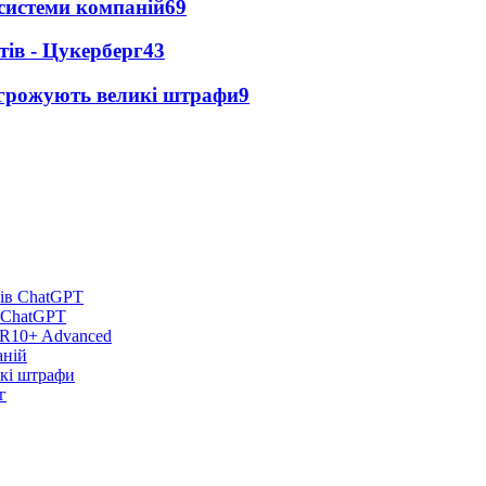
 системи компаній
69
ів - Цукерберг
43
агрожують великі штрафи
9
в ChatGPT
DR10+ Advanced
аній
икі штрафи
г