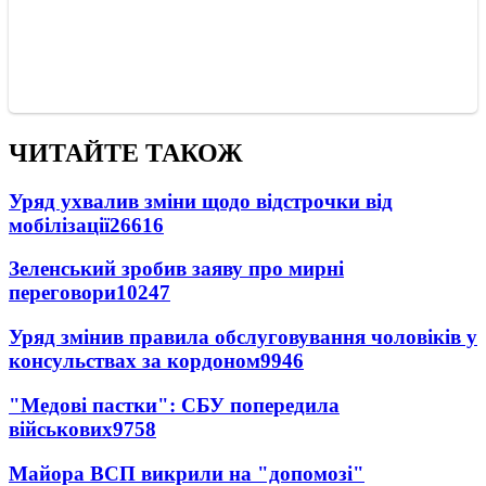
ЧИТАЙТЕ ТАКОЖ
Уряд ухвалив зміни щодо відстрочки від
мобілізації
26616
Зеленський зробив заяву про мирні
переговори
10247
Уряд змінив правила обслуговування чоловіків у
консульствах за кордоном
9946
"Медові пастки": СБУ попередила
військових
9758
Майора ВСП викрили на "допомозі"