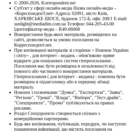
© 2000-2026, Korrespondent.net
Суб'єкт у сфері онлайн-медіа Назва онлайн-медіа –
«КореспонденТ.net» Адреса: 02091, місто Київ,
ХАРКІВСЬКЕ ШОСЕ, будинок 172-Б, офіс 208/1 E-mail:
sunlight@mediadim.com.ua
Телефон: 044-205-43-00
Ідентифікатор медіа – R40-06068
Використання будь-яких матеріалів, розміщених на
сайті, дозволяється за умови посилання на
Корреспондент.net.
При копіюванні матеріалів зі сторінки « Новини України
і світу» , для інтернет - видань - обов'язкове пряме
відкрите для пошукових систем гіперпосилання .
Посилання має бути розміщена в незалежності від
повного або часткового використання матеріалів.
Гіперпосилання ( для інтернет - видань) - повинна бути
розміщена в підзаголовку або в першому абзаці
матеріалу.
Новини з позначками "Думка", "Експертиза", "Заява",
"Регіони", "Гроші", "Влада", "Вибори", "Тест-драйв",
"Спецпроекти", "Промо" публікуються на правах
реклами.
Розділ Спецпроекти створюється спільно з
комерційними партнерами.
Будь яке копіювання, публікація, передрук, чи наступне
поширення інформації, що містить посилання на