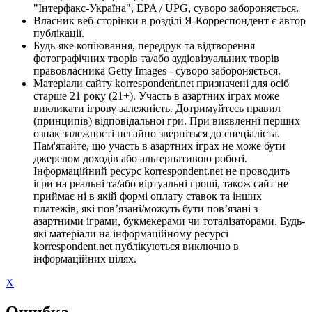
"Інтерфакс-Україна", EPA / UPG, суворо забороняється.
Власник веб-сторінки в розділі Я-Корреспондент є автор
публікації.
Будь-яке копіювання, передрук та відтворення
фотографічних творів та/або аудіовізуальних творів
правовласника Getty Images - суворо забороняється.
Матеріали сайту korrespondent.net призначені для осіб
старше 21 року (21+). Участь в азартних іграх може
викликати ігрову залежність. Дотримуйтесь правил
(принципів) відповідальної гри. При виявленні перших
ознак залежності негайно зверніться до спеціаліста.
Пам'ятайте, що участь в азартних іграх не може бути
джерелом доходів або альтернативою роботі.
Інформаційний ресурс korrespondent.net не проводить
ігри на реальні та/або віртуальні гроші, також сайт не
приймає ні в якій формі оплату ставок та інших
платежів, які пов’язані/можуть бути пов’язані з
азартними іграми, букмекерами чи тоталізаторами. Будь-
які матеріали на інформаційному ресурсі
korrespondent.net публікуються виключно в
інформаційних цілях.
X
Ошибка