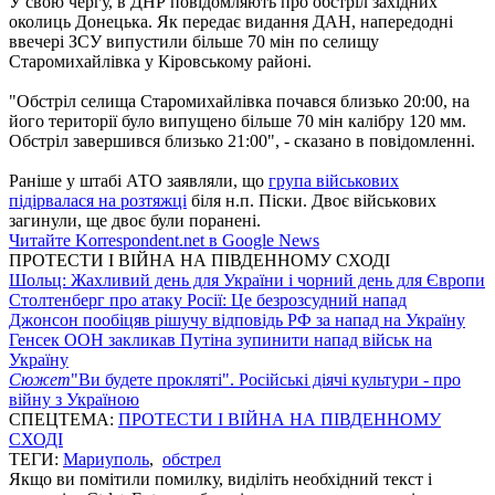
У свою чергу, в ДНР повідомляють про обстріл західних
околиць Донецька. Як передає видання ДАН, напередодні
ввечері ЗСУ випустили більше 70 мін по селищу
Старомихайлівка у Кіровському районі.
"Обстріл селища Старомихайлівка почався близько 20:00, на
його території було випущено більше 70 мін калібру 120 мм.
Обстріл завершився близько 21:00", - сказано в повідомленні.
Раніше у штабі АТО заявляли, що
група військових
підірвалася на розтяжці
біля н.п. Піски. Двоє військових
загинули, ще двоє були поранені.
Читайте Korrespondent.net в Google News
ПРОТЕСТИ І ВІЙНА НА ПІВДЕННОМУ СХОДІ
Шольц: Жахливий день для України і чорний день для Європи
Столтенберг про атаку Росії: Це безрозсудний напад
Джонсон пообіцяв рішучу відповідь РФ за напад на Україну
Генсек ООН закликав Путіна зупинити напад військ на
Україну
Сюжет
"Ви будете прокляті". Російські діячі культури - про
війну з Україною
СПЕЦТЕМА:
ПРОТЕСТИ І ВІЙНА НА ПІВДЕННОМУ
СХОДІ
ТЕГИ:
Мариуполь
,
обстрел
Якщо ви помітили помилку, виділіть необхідний текст і