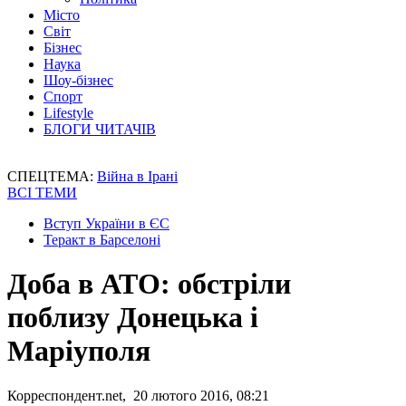
Місто
Світ
Бізнес
Наука
Шоу-бізнес
Спорт
Lifestyle
БЛОГИ ЧИТАЧІВ
СПЕЦТЕМА:
Війна в Ірані
ВСІ ТЕМИ
Вступ України в ЄС
Теракт в Барселоні
Доба в АТО: обстріли
поблизу Донецька і
Маріуполя
Корреспондент.net, 20 лютого 2016, 08:21