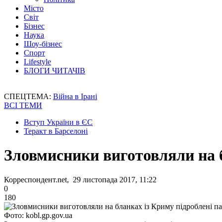
Місто
Світ
Бізнес
Наука
Шоу-бізнес
Спорт
Lifestyle
БЛОГИ ЧИТАЧІВ
СПЕЦТЕМА:
Війна в Ірані
ВСІ ТЕМИ
Вступ України в ЄС
Теракт в Барселоні
Зловмисники виготовляли на б
Корреспондент.net, 29 листопада 2017, 11:22
0
180
Фото: kobl.gp.gov.ua