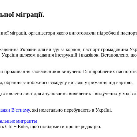
ної міграції.
ї міграції, організатори якого виготовляли підроблені паспорти
адянина України для виїзду за кордон, паспорт громадянина Укр
України шляхом надання інструкцій і вказівок. Встановлено, що
и проживання зловмисників вилучено 15 підроблених паспортів і
, обрання запобіжного заходу у вигляді утримання під вартою.
готовлено лист для анулювання виявлених і вилучених у ході слі
адян В'єтнаму
, які нелегально перебувають в Україні.
гальные мигранты
ь Ctrl + Enter, щоб повідомити про це редакцію.