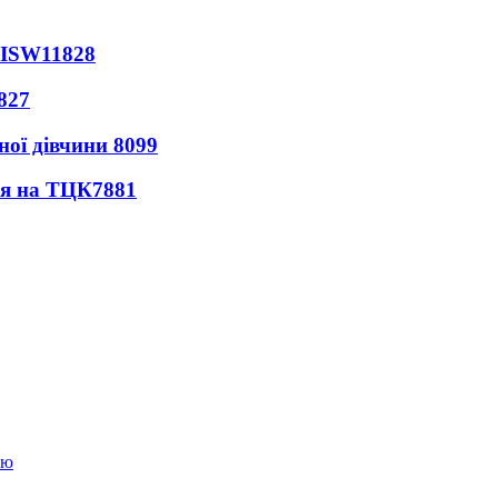
 ISW
11828
827
ної дівчини
8099
ся на ТЦК
7881
ою