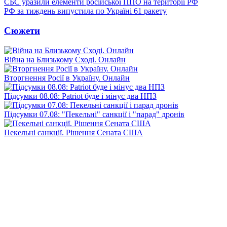
СБС уразили елементи російської ППО на території РФ
РФ за тиждень випустила по Україні 61 ракету
Сюжети
Війна на Близькому Сході. Онлайн
Вторгнення Росії в Україну. Онлайн
Підсумки 08.08: Patriot буде і мінус два НПЗ
Підсумки 07.08: "Пекельні" санкції і "парад" дронів
Пекельні санкції. Рішення Сената США