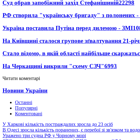
Суд обрав запобіжний захід Стефанішиній
22298
РФ створила "українську бригаду" з полонених -
Україна поставила Путіна перед дилемою - ЗМІ
10
На Київщині сталося групове зґвалтування 21-річ
Стало відомо, в якій області найбільше скаржать
На Черкащині викрили "схему СЗЧ"
6993
Читати коментарі
Новини України
Останні
Популярні
Коментовані
У Харкові кількість постраждалих зросла до 23 осіб
В Одесі зросла кількість поранених, є перебої зі зв'язком та вод
Уражено три судна РФ у Чорному морі