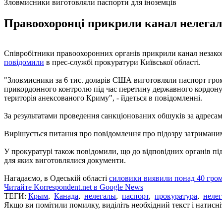
Зловмисники виготовляли паспорти для іноземців
Правоохоронці прикрили канал нелегаль
Співробітники правоохоронних органів прикрили канал незаконно
повідомили
в прес-службі прокуратури Київської області.
"Зловмисники за 6 тис. доларів США виготовляли паспорт гром
прикордонного контролю під час перетину державного кордону 
територія анексованого Криму", - йдеться в повідомленні.
За результатами проведення санкціонованих обшуків за адресам
Вирішується питання про повідомлення про підозру затриманим
У прокуратурі також повідомили, що до відповідних органів під
для яких виготовлялися документи.
Нагадаємо, в Одеській області
силовики виявили понад 40 гром
Читайте Korrespondent.net в Google News
ТЕГИ:
Крым
,
Канада
,
нелегалы
,
паспорт
,
прокуратура
,
неле
Якщо ви помітили помилку, виділіть необхідний текст і натисніт