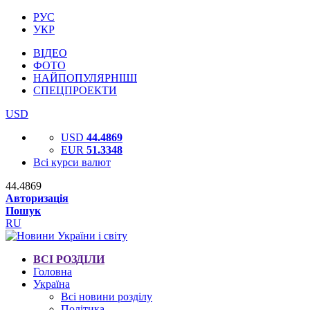
РУС
УКР
ВІДЕО
ФОТО
НАЙПОПУЛЯРНІШІ
СПЕЦПРОЕКТИ
USD
USD
44.4869
EUR
51.3348
Всі курси валют
44.4869
Авторизація
Пошук
RU
ВСІ РОЗДІЛИ
Головна
Україна
Всі новини розділу
Політика