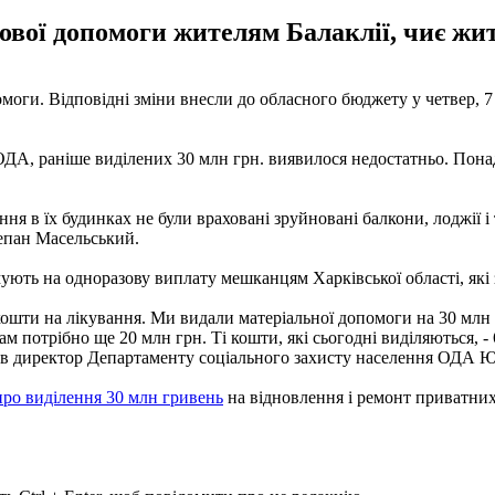
вої допомоги жителям Балаклії, чиє жит
оги. Відповідні зміни внесли до обласного бюджету у четвер, 7 г
ОДА, раніше виділених 30 млн грн. виявилося недостатньо. Пона
я в їх будинках не були враховані зруйновані балкони, лоджії і т.
епан Масельський.
мують на одноразову виплату мешканцям Харківської області, які 
ошти на лікування. Ми видали матеріальної допомоги на 30 млн г
м потрібно ще 20 млн грн. Ті кошти, які сьогодні виділяються, - 
ачив директор Департаменту соціального захисту населення ОДА 
про виділення 30 млн гривень
на відновлення і ремонт приватних