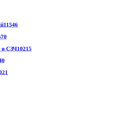
ії
11546
670
 в СЗЧ
10215
40
021