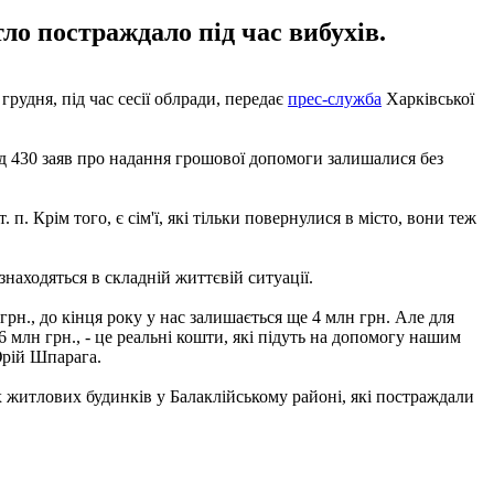
ло постраждало під час вибухів.
рудня, під час сесії облради, передає
прес-служба
Харківської
д 430 заяв про надання грошової допомоги залишалися без
 п. Крім того, є сім'ї, які тільки повернулися в місто, вони теж
знаходяться в складній життєвій ситуації.
рн., до кінця року у нас залишається ще 4 млн грн. Але для
6 млн грн., - це реальні кошти, які підуть на допомогу нашим
Юрій Шпарага.
 житлових будинків у Балаклійському районі, які постраждали