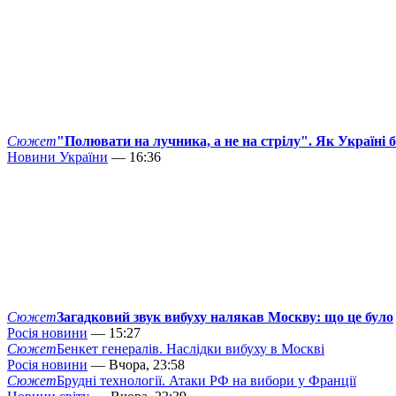
Сюжет
"Полювати на лучника, а не на стрілу". Як Україні 
Новини України
— 16:36
Сюжет
Загадковий звук вибуху налякав Москву: що це було
Росія новини
— 15:27
Сюжет
Бенкет генералів. Наслідки вибуху в Москві
Росія новини
— Вчора, 23:58
Сюжет
Брудні технології. Атаки РФ на вибори у Франції