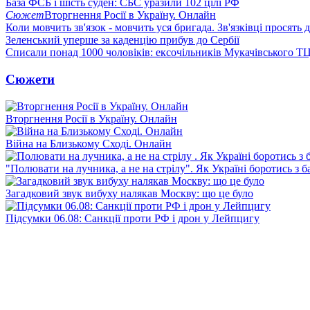
База ФСБ і шість суден: СБС уразили 102 цілі РФ
Сюжет
Вторгнення Росії в Україну. Онлайн
Коли мовчить зв'язок - мовчить уся бригада. Зв'язківці просять
Зеленський уперше за каденцію прибув до Сербії
Списали понад 1000 чоловіків: ексочільників Мукачівського Т
Сюжети
Вторгнення Росії в Україну. Онлайн
Війна на Близькому Сході. Онлайн
"Полювати на лучника, а не на стрілу". Як Україні боротись з 
Загадковий звук вибуху налякав Москву: що це було
Підсумки 06.08: Санкції проти РФ і дрон у Лейпцигу