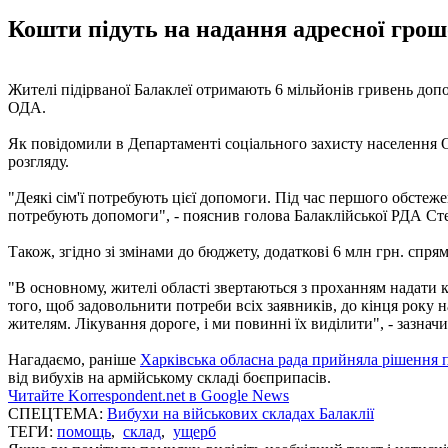
Кошти підуть на надання адресної грошо
Жителі підірваної Балаклеї отримають 6 мільйонів гривень допом
ОДА.
Як повідомили в Департаменті соціального захисту населення 
розгляду.
"Деякі сім'ї потребують цієї допомоги. Під час першого обстеженн
потребують допомоги", - пояснив голова Балаклійської РДА Ст
Також, згідно зі змінами до бюджету, додаткові 6 млн грн. спря
"В основному, жителі області звертаються з проханням надати к
того, щоб задовольнити потреби всіх заявників, до кінця року на
жителям. Лікування дороге, і ми повинні їх виділити", - зазн
Нагадаємо, раніше
Харківська обласна рада прийняла рішення 
від вибухів на армійському складі боєприпасів.
Читайте Korrespondent.net в Google News
СПЕЦТЕМА:
Вибухи на військових складах Балаклії
ТЕГИ:
помощь
,
склад
,
ущерб