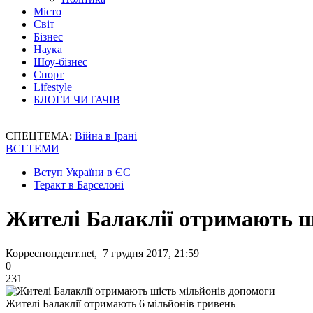
Місто
Світ
Бізнес
Наука
Шоу-бізнес
Спорт
Lifestyle
БЛОГИ ЧИТАЧІВ
СПЕЦТЕМА:
Війна в Ірані
ВСІ ТЕМИ
Вступ України в ЄС
Теракт в Барселоні
Жителі Балаклії отримають ш
Корреспондент.net, 7 грудня 2017, 21:59
0
231
Жителі Балаклії отримають 6 мільйонів гривень