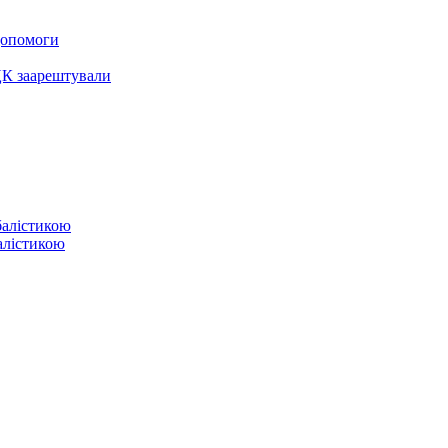
 допомоги
ЦК заарештували
балістикою