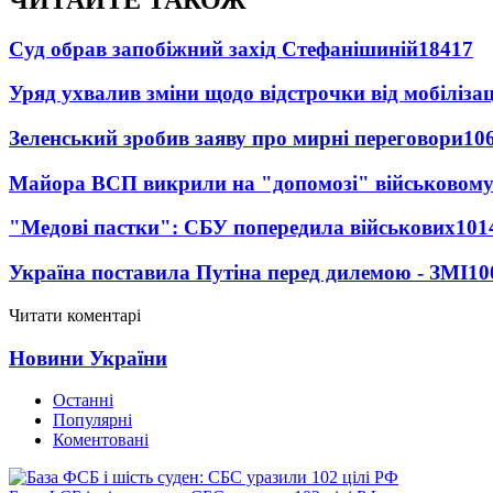
Суд обрав запобіжний захід Стефанішиній
18417
Уряд ухвалив зміни щодо відстрочки від мобілізац
Зеленський зробив заяву про мирні переговори
10
Майора ВСП викрили на "допомозі" військовому
"Медові пастки": СБУ попередила військових
101
Україна поставила Путіна перед дилемою - ЗМІ
10
Читати коментарі
Новини України
Останні
Популярні
Коментовані