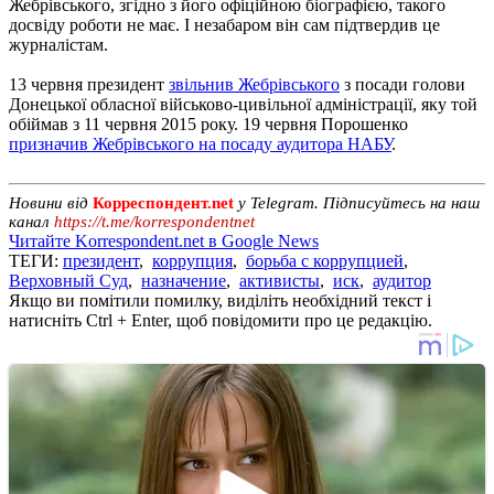
Жебрівського, згідно з його офіційною біографією, такого
досвіду роботи не має. І незабаром він сам підтвердив це
журналістам.
13 червня президент
звільнив Жебрівського
з посади голови
Донецької обласної військово-цивільної адміністрації, яку той
обіймав з 11 червня 2015 року. 19 червня Порошенко
призначив Жебрівського на посаду аудитора НАБУ
.
Новини від
Корреспондент.net
у Telegram. Підписуйтесь на наш
канал
https://t.me/korrespondentnet
Читайте Korrespondent.net в Google News
ТЕГИ:
президент
,
коррупция
,
борьба с коррупцией
,
Верховный Суд
,
назначение
,
активисты
,
иск
,
аудитор
Якщо ви помітили помилку, виділіть необхідний текст і
натисніть Ctrl + Enter, щоб повідомити про це редакцію.