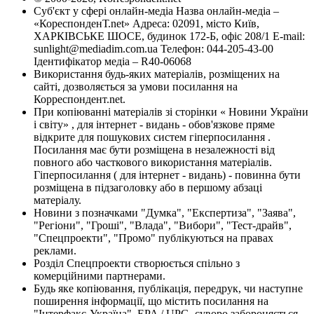
Суб'єкт у сфері онлайн-медіа Назва онлайн-медіа –
«КореспонденТ.net» Адреса: 02091, місто Київ,
ХАРКІВСЬКЕ ШОСЕ, будинок 172-Б, офіс 208/1 E-mail:
sunlight@mediadim.com.ua
Телефон: 044-205-43-00
Ідентифікатор медіа – R40-06068
Використання будь-яких матеріалів, розміщених на
сайті, дозволяється за умови посилання на
Корреспондент.net.
При копіюванні матеріалів зі сторінки « Новини України
і світу» , для інтернет - видань - обов'язкове пряме
відкрите для пошукових систем гіперпосилання .
Посилання має бути розміщена в незалежності від
повного або часткового використання матеріалів.
Гіперпосилання ( для інтернет - видань) - повинна бути
розміщена в підзаголовку або в першому абзаці
матеріалу.
Новини з позначками "Думка", "Експертиза", "Заява",
"Регіони", "Гроші", "Влада", "Вибори", "Тест-драйв",
"Спецпроекти", "Промо" публікуються на правах
реклами.
Розділ Спецпроекти створюється спільно з
комерційними партнерами.
Будь яке копіювання, публікація, передрук, чи наступне
поширення інформації, що містить посилання на
"Інтерфакс-Україна", EPA / UPG, суворо забороняється.