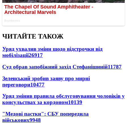
ЧИТАЙТЕ ТАКОЖ
Уряд ухвалив зміни щодо відстрочки від
мобілізації
26917
Суд обрав запобіжний захід Стефанішиній
11787
Зеленський зробив заяву про мирні
переговори
10477
Уряд змінив правила обслуговування чоловіків у
консульствах за кордоном
10139
"Медові пастки": СБУ попередила
військових
9948