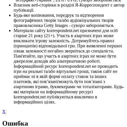
Власник веб-сторінки в розділі Я-Корреспондент є автор
публікації.
Будь-яке копіювання, передрук та відтворення
фотографічних творів та/або аудіовізуальних творів
правовласника Getty Images - суворо забороняється.
Матеріали сайту korrespondent.net призначені для осіб
старше 21 року (21+). Участь в азартних іграх може
викликати ігрову залежність. Дотримуйтесь правил
(принципів) відповідальної гри. При виявленні перших
ознак залежності негайно зверніться до спеціаліста.
Пам'ятайте, що участь в азартних іграх не може бути
джерелом доходів або альтернативою роботі.
Інформаційний ресурс korrespondent.net не проводить
ігри на реальні та/або віртуальні гроші, також сайт не
приймає ні в якій формі оплату ставок та інших
платежів, які пов’язані/можуть бути пов’язані з
азартними іграми, букмекерами чи тоталізаторами. Будь-
які матеріали на інформаційному ресурсі
korrespondent.net публікуються виключно в
інформаційних цілях.
X
Ошибка