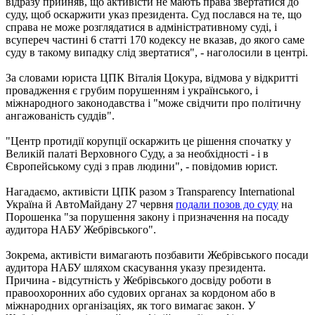
відразу прийняв, що активісти не мають права звертатися до
суду, щоб оскаржити указ президента. Суд послався на те, що
справа не може розглядатися в адміністративному суді, і
всупереч частині 6 статті 170 кодексу не вказав, до якого саме
суду в такому випадку слід звертатися", - наголосили в центрі.
За словами юриста ЦПК Віталія Цокура, відмова у відкритті
провадження є грубим порушенням і українського, і
міжнародного законодавства і "може свідчити про політичну
ангажованість суддів".
"Центр протидії корупції оскаржить це рішення спочатку у
Великій палаті Верховного Суду, а за необхідності - і в
Європейському суді з прав людини", - повідомив юрист.
Нагадаємо, активісти ЦПК разом з Transparency International
Україна й АвтоМайдану 27 червня
подали позов до суду
на
Порошенка "за порушення закону і призначення на посаду
аудитора НАБУ Жебрівського".
Зокрема, активісти вимагають позбавити Жебрівського посади
аудитора НАБУ шляхом скасування указу президента.
Причина - відсутність у Жебрівського досвіду роботи в
правоохоронних або судових органах за кордоном або в
міжнародних організаціях, як того вимагає закон. У