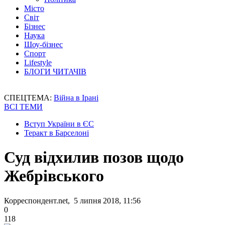
Місто
Світ
Бізнес
Наука
Шоу-бізнес
Спорт
Lifestyle
БЛОГИ ЧИТАЧІВ
СПЕЦТЕМА:
Війна в Ірані
ВСІ ТЕМИ
Вступ України в ЄС
Теракт в Барселоні
Суд відхилив позов щодо
Жебрівського
Корреспондент.net, 5 липня 2018, 11:56
0
118