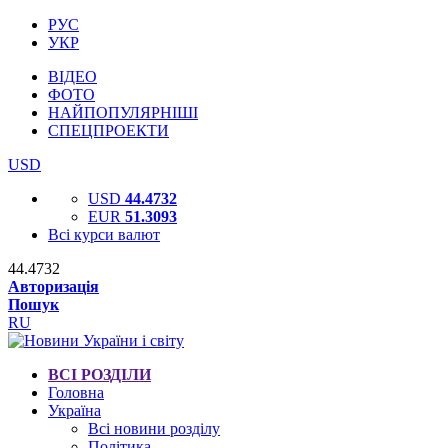
РУС
УКР
ВІДЕО
ФОТО
НАЙПОПУЛЯРНІШІ
СПЕЦПРОЕКТИ
USD
USD
44.4732
EUR
51.3093
Всі курси валют
44.4732
Авторизація
Пошук
RU
ВСІ РОЗДІЛИ
Головна
Україна
Всі новини розділу
Політика