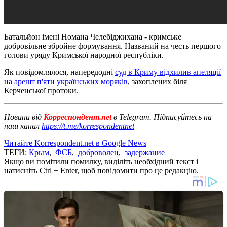
Батальйон імені Номана Челебіджихана - кримське
добровільне збройне формування. Названий на честь першого
голови уряду Кримської народної республіки.
Як повідомлялося, напередодні
суд в Криму відхилив апеляції
на арешт п'яти українських моряків
, захоплених біля
Керченської протоки.
Новини від
Корреспондент.net
в Telegram. Підписуйтесь на
наш канал
https://t.me/korrespondentnet
Читайте Korrespondent.net в Google News
ТЕГИ:
Крым
,
ФСБ
,
доброволец
,
задержание
Якщо ви помітили помилку, виділіть необхідний текст і
натисніть Ctrl + Enter, щоб повідомити про це редакцію.