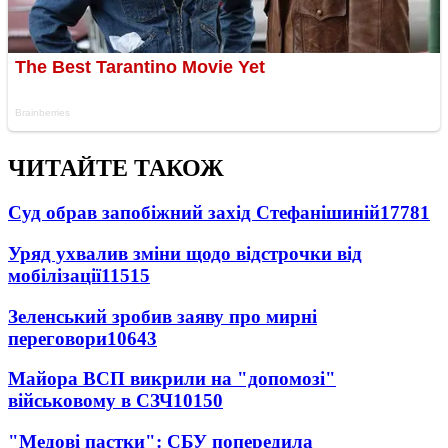
ЧИТАЙТЕ ТАКОЖ
Суд обрав запобіжний захід Стефанішиній
17781
Уряд ухвалив зміни щодо відстрочки від
мобілізації
11515
Зеленський зробив заяву про мирні
переговори
10643
Майора ВСП викрили на "допомозі"
військовому в СЗЧ
10150
"Медові пастки": СБУ попередила