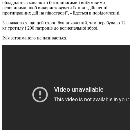
обладнання схованки з боєприпасами і вибуховими
речовинами, щоб використовувати їх при здійсненні
протиправних дій на півострові", - йдеться в повідомленні.
Зазначається, що цей схрон був виявлений, там перебувало 12
кг тротилу і 200 патронів до вогнепальної зброї.
Ім'я затриманого не називається.