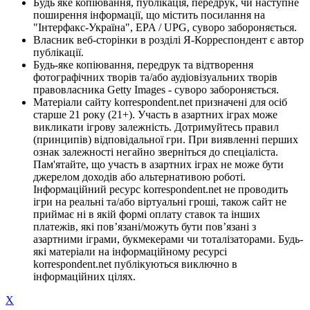
Будь яке копіювання, публікація, передрук, чи наступне
поширення інформації, що містить посилання на
"Інтерфакс-Україна", EPA / UPG, суворо забороняється.
Власник веб-сторінки в розділі Я-Корреспондент є автор
публікації.
Будь-яке копіювання, передрук та відтворення
фотографічних творів та/або аудіовізуальних творів
правовласника Getty Images - суворо забороняється.
Матеріали сайту korrespondent.net призначені для осіб
старше 21 року (21+). Участь в азартних іграх може
викликати ігрову залежність. Дотримуйтесь правил
(принципів) відповідальної гри. При виявленні перших
ознак залежності негайно зверніться до спеціаліста.
Пам'ятайте, що участь в азартних іграх не може бути
джерелом доходів або альтернативою роботі.
Інформаційний ресурс korrespondent.net не проводить
ігри на реальні та/або віртуальні гроші, також сайт не
приймає ні в якій формі оплату ставок та інших
платежів, які пов’язані/можуть бути пов’язані з
азартними іграми, букмекерами чи тоталізаторами. Будь-
які матеріали на інформаційному ресурсі
korrespondent.net публікуються виключно в
інформаційних цілях.
X