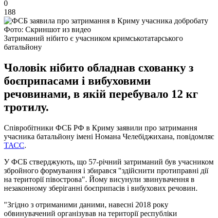
0
188
Фото: Скриншот из видео
Затриманий нібито є учасником кримськотатарського
батальйону
Чоловік нібито обладнав схованку з
боєприпасами і вибуховими
речовинами, в якій перебувало 12 кг
тротилу.
Співробітники ФСБ РФ в Криму заявили про затримання
учасника батальйону імені Номана Челебіджихана, повідомляє
ТАСС
.
У ФСБ стверджують, що 57-річний затриманий був учасником
збройного формування і збирався "здійснити протиправні дії
на території півострова". Йому висунули звинувачення в
незаконному зберіганні боєприпасів і вибухових речовин.
"Згідно з отриманими даними, навесні 2018 року
обвинувачений організував на території республіки