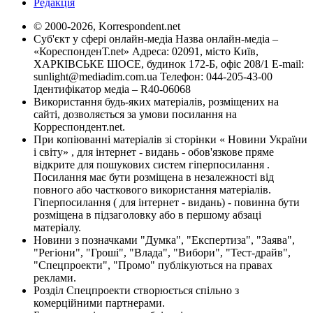
Редакція
© 2000-2026, Korrespondent.net
Суб'єкт у сфері онлайн-медіа Назва онлайн-медіа –
«КореспонденТ.net» Адреса: 02091, місто Київ,
ХАРКІВСЬКЕ ШОСЕ, будинок 172-Б, офіс 208/1 E-mail:
sunlight@mediadim.com.ua
Телефон: 044-205-43-00
Ідентифікатор медіа – R40-06068
Використання будь-яких матеріалів, розміщених на
сайті, дозволяється за умови посилання на
Корреспондент.net.
При копіюванні матеріалів зі сторінки « Новини України
і світу» , для інтернет - видань - обов'язкове пряме
відкрите для пошукових систем гіперпосилання .
Посилання має бути розміщена в незалежності від
повного або часткового використання матеріалів.
Гіперпосилання ( для інтернет - видань) - повинна бути
розміщена в підзаголовку або в першому абзаці
матеріалу.
Новини з позначками "Думка", "Експертиза", "Заява",
"Регіони", "Гроші", "Влада", "Вибори", "Тест-драйв",
"Спецпроекти", "Промо" публікуються на правах
реклами.
Розділ Спецпроекти створюється спільно з
комерційними партнерами.