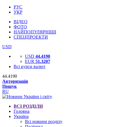
РУС
УКР
ВІДЕО
ФОТО
НАЙПОПУЛЯРНІШІ
СПЕЦПРОЕКТИ
USD
USD
44.4190
EUR
51.3207
Всі курси валют
44.4190
Авторизація
Пошук
RU
ВСІ РОЗДІЛИ
Головна
Україна
Всі новини розділу
Політика