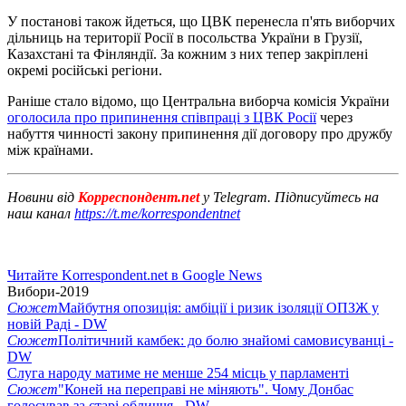
У постанові також йдеться, що ЦВК перенесла п'ять виборчих
дільниць на території Росії в посольства України в Грузії,
Казахстані та Фінляндії. За кожним з них тепер закріплені
окремі російські регіони.
Раніше стало відомо, що Центральна виборча комісія України
оголосила про припинення співпраці з ЦВК Росії
через
набуття чинності закону припинення дії договору про дружбу
між країнами.
Новини від
Корреспондент.net
у Telegram. Підписуйтесь на
наш канал
https://t.me/korrespondentnet
Читайте Korrespondent.net в Google News
Вибори-2019
Сюжет
Майбутня опозиція: амбіції і ризик ізоляції ОПЗЖ у
новій Раді - DW
Сюжет
Політичний камбек: до болю знайомі самовисуванці -
DW
Слуга народу матиме не менше 254 місць у парламенті
Сюжет
"Коней на переправі не міняють". Чому Донбас
голосував за старі обличчя - DW