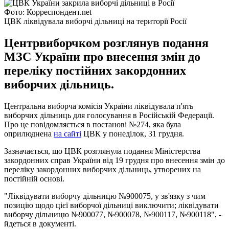
Фото: Корреспондент.net
ЦВК ліквідувала виборчі дільниці на території Росії
Центрвиборчком розглянув подання
МЗС України про внесення змін до
переліку постійних закордонних
виборчих дільниць.
Центральна виборча комісія України ліквідувала п'ять
виборчих дільниць для голосування в Російській Федерації.
Про це повідомляється в постанові №274, яка була
оприлюднена
на сайті
ЦВК у понеділок, 31 грудня.
Зазначається, що ЦВК розглянула подання Міністерства
закордонних справ України від 19 грудня про внесення змін до
переліку закордонних виборчих дільниць, утворених на
постійній основі.
"Ліквідувати виборчу дільницю №900075, у зв'язку з чим
позицію щодо цієї виборчої дільниці виключити; ліквідувати
виборчу дільницю №900077, №900078, №900117, №900118", -
йдеться в документі.