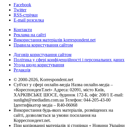
Facebook
Twitter
RSS-стрічки
E-mail розсилка
Контакти
Реклама на сайті
Використання матеріалів korrespondent.net
Правила користування сайтом
Договір користування сайтом
Політика у сфері конфіденційності і персональних даних
Угода щодо користування
Редакція
© 2000-2026, Korrespondent.net
Суб'єкт у сфері онлайн-медіа Назва онлайн-медіа –
«КореспонденТ.net» Адреса: 02091, місто Київ,
ХАРКІВСЬКЕ ШОСЕ, будинок 172-Б, офіс 208/1 E-mail:
sunlight@mediadim.com.ua
Телефон: 044-205-43-00
Ідентифікатор медіа – R40-06068
Використання будь-яких матеріалів, розміщених на
сайті, дозволяється за умови посилання на
Корреспондент.net.
При копіюванні матеріалів зі сторінки « Новини України