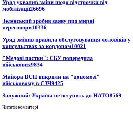
Уряд ухвалив зміни щодо відстрочки від
мобілізації
26696
Зеленський зробив заяву про мирні
переговори
10336
Уряд змінив правила обслуговування чоловіків у
консульствах за кордоном
10021
"Медові пастки": СБУ попередила
військових
9834
Майора ВСП викрили на "допомозі"
військовому в СЗЧ
9425
Залужний: Україна не вступить до НАТО
8569
Читати коментарі