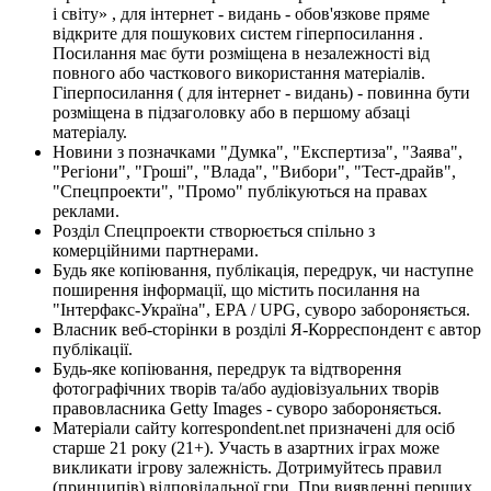
і світу» , для інтернет - видань - обов'язкове пряме
відкрите для пошукових систем гіперпосилання .
Посилання має бути розміщена в незалежності від
повного або часткового використання матеріалів.
Гіперпосилання ( для інтернет - видань) - повинна бути
розміщена в підзаголовку або в першому абзаці
матеріалу.
Новини з позначками "Думка", "Експертиза", "Заява",
"Регіони", "Гроші", "Влада", "Вибори", "Тест-драйв",
"Спецпроекти", "Промо" публікуються на правах
реклами.
Розділ Спецпроекти створюється спільно з
комерційними партнерами.
Будь яке копіювання, публікація, передрук, чи наступне
поширення інформації, що містить посилання на
"Інтерфакс-Україна", EPA / UPG, суворо забороняється.
Власник веб-сторінки в розділі Я-Корреспондент є автор
публікації.
Будь-яке копіювання, передрук та відтворення
фотографічних творів та/або аудіовізуальних творів
правовласника Getty Images - суворо забороняється.
Матеріали сайту korrespondent.net призначені для осіб
старше 21 року (21+). Участь в азартних іграх може
викликати ігрову залежність. Дотримуйтесь правил
(принципів) відповідальної гри. При виявленні перших