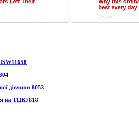
 ISW
11658
804
ної дівчини
8053
ся на ТЦК
7818