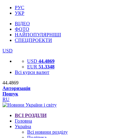
РУС
УКР
ВІДЕО
ФОТО
НАЙПОПУЛЯРНІШІ
СПЕЦПРОЕКТИ
USD
USD
44.4869
EUR
51.3348
Всі курси валют
44.4869
Авторизація
Пошук
RU
ВСІ РОЗДІЛИ
Головна
Україна
Всі новини розділу
Політика