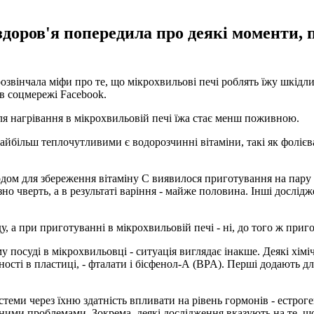
оров'я попередила про деякі моменти, по
озвінчала міфи про те, що мікрохвильові печі роблять їжу шкід
 в соцмережі Facebook.
сля нагрівання в мікрохвильовій печі їжа стає менш поживною.
більш теплочутливими є водорозчинні вітаміни, такі як фолієва 
дом для збереження вітаміну С виявилося приготування на пару -
зно чверть, а в результаті варіння - майже половина. Інші дослі
, а при приготуванні в мікрохвильовій печі - ні, до того ж приг
 посуді в мікрохвильовці - ситуація виглядає інакше. Деякі хімі
ності в пластиці, - фталати і бісфенол-А (BPA). Перші додають д
ми через їхню здатність впливати на рівень гормонів - естроген
вними проблемами. Зокрема, деякі дослідження вказують на те, щ