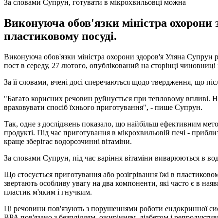
За словами Супрун, готувати в мікрохвильовці можна
Виконуюча обов'язки міністра охорони зд
пластиковому посуді.
Виконуюча обов'язки міністра охорони здоров'я Уляна Супрун р
пост в середу, 27 лютого, опублікований на сторінці чиновниці
За її словами, вчені досі сперечаються щодо твердження, що пі
"Багато корисних речовин руйнується при тепловому впливі. Най
враховувати спосіб їхнього приготування", - пише Супрун.
Так, одне з досліджень показало, що найбільш ефективним мето
продукті. Під час приготування в мікрохвильовій печі - прибли
краще зберігає водорозчинні вітаміни.
За словами Супрун, під час варіння вітаміни виварюються в воду
Що стосується приготування або розігрівання їжі в пластиковому
звертають особливу увагу на два компоненти, які часто є в наяв
пластик м'яким і гнучким.
Ці речовини пов'язують з порушеннями роботи ендокринної систе
BPA пов'язано з безпліддям, ожирінням, діабетом і репродукти