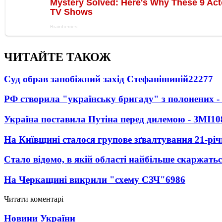
ЧИТАЙТЕ ТАКОЖ
Суд обрав запобіжний захід Стефанішиній
22277
РФ створила "українську бригаду" з полонених -
Україна поставила Путіна перед дилемою - ЗМІ
10
На Київщині сталося групове зґвалтування 21-річ
Стало відомо, в якій області найбільше скаржать
На Черкащині викрили "схему СЗЧ"
6986
Читати коментарі
Новини України