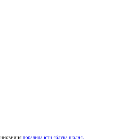
 чиновниця
порадила їсти яблука щодня.