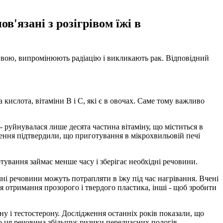
в'язані з розігрівом їжі в
ливою, випромінюють радіацію і викликають рак. Відповідний
кислота, вітаміни В і С, які є в овочах. Саме тому важливо
 руйнувалася лише десята частина вітаміну, що міститься в
дження підтвердили, що приготування в мікрохвильовій печі
отування займає менше часу і зберігає необхідні речовини.
чні речовини можуть потрапляти в їжу під час нагрівання. Вчені
ля отримання прозорого і твердого пластика, інші - щоб зробити
у і тестостерону. Дослідження останніх років показали, що
о ця речовина збільшує ризики передчасних пологів.