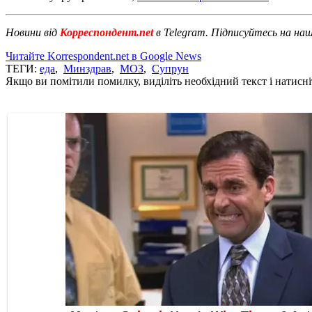
Новини від
Корреспондент.net
в Telegram. Підписуйтесь на на
Читайте Korrespondent.net в Google News
ТЕГИ:
еда
,
Минздрав
,
МОЗ
,
Супрун
Якщо ви помітили помилку, виділіть необхідний текст і натисніт