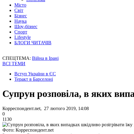
Місто
Світ
Бізнес
Наука
Шоу-бізнес
Спорт
Lifestyle
БЛОГИ ЧИТАЧІВ
СПЕЦТЕМА:
Війна в Ірані
ВСІ ТЕМИ
Вступ України в ЄС
Теракт в Барселоні
Супрун розповіла, в яких вип
Корреспондент.net, 27 лютого 2019, 14:08
0
1130
Фото: Корреспондент.net