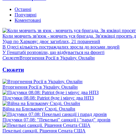
Останні
Популярні
Коментовані
Коли мовчить зв'язок - мовчить уся бригада. Зв'язківці просять
Удар по Харкову: двоє загиблих, 21 поранений
В Одесі кількість постраждалих зросла до восьми людей
У Генштабі розповіли, що відбувається на фронті
Сюжет
Вторгнення Росії в Україну. Онлайн
Сюжети
Вторгнення Росії в Україну. Онлайн
Підсумки 08.08: Patriot буде і мінус два НПЗ
Війна на Близькому Сході. Онлайн
Підсумки 07.08: "Пекельні" санкції і "парад" дронів
Пекельні санкції. Рішення Сената США