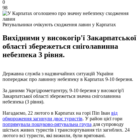
0
98
Рятувальники очікують сходження лавин у Карпатах
Вихідними у високогір'ї Закарпатської
області збережеться сніголавинна
небезпека 3 рівня.
Державна служба з надзвичайних ситуацій України
попереджає про лавинну небезпеку в Карпатах 9-10 березня.
За даними Укргідрометцентру, 9-10 березня у високогір'ї
Закарпатської області збережеться значна сніголавинна
небезпека (3 рівня).
Нагадаємо, 22 лютого в Карпатах на горі Піп Іван
від
обмороження загинули двоє туристів
. У район цієї гори
попрямувала пошуково-рятувальна група
для супроводу
шістьох живих туристів і транспортування тіл загиблих. 24
лютого всі туристи, які вижили, були врятовані.