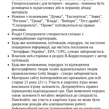
Гіперпосилання ( для інтернет - видань) - повинна бути
розміщена в підзаголовку або в першому абзаці
матеріалу.
Новини з позначками "Думка", "Експертиза", "Заява",
"Регіони", "Гроші", "Влада", "Вибори", "Тест-драйв",
"Спецпроекти", "Промо" публікуються на правах
реклами.
Розділ Спецпроекти створюється спільно з
комерційними партнерами.
Будь яке копіювання, публікація, передрук, чи наступне
поширення інформації, що містить посилання на
"Інтерфакс-Україна", EPA / UPG, суворо забороняється.
Власник веб-сторінки в розділі Я-Корреспондент є автор
публікації.
Будь-яке копіювання, передрук та відтворення
фотографічних творів та/або аудіовізуальних творів
правовласника Getty Images - суворо забороняється.
Матеріали сайту korrespondent.net призначені для осіб
старше 21 року (21+). Участь в азартних іграх може
викликати ігрову залежність. Дотримуйтесь правил
(принципів) відповідальної гри. При виявленні перших
ознак залежності негайно зверніться до спеціаліста.
Пам'ятайте, що участь в азартних іграх не може бути
джерелом доходів або альтернативою роботі.
Інформаційний ресурс korrespondent.net не проводить