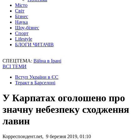
Місто
Світ
Бізнес
Наука
Шоу-бізнес
Спорт
Lifestyle
БЛОГИ ЧИТАЧІВ
СПЕЦТЕМА:
Війна в Ірані
ВСІ ТЕМИ
Вступ України в ЄС
Теракт в Барселоні
У Карпатах оголошено про
значну небезпеку сходження
лавин
Корреспондент.net, 9 березня 2019, 01:10