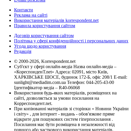
Контакти
Реклама на сайті
Використання матеріалів korrespondent.net
Правила користування сайтом
Договір користування сайтом
Політика у сфері конфіденційності і персональних даних
Угода щодо користування
Редакція
© 2000-2026, Korrespondent.net
Суб'єкт у сфері онлайн-медіа Назва онлайн-медіа –
«КореспонденТ.net» Адреса: 02091, місто Київ,
ХАРКІВСЬКЕ ШОСЕ, будинок 172-Б, офіс 208/1 E-mail:
sunlight@mediadim.com.ua
Телефон: 044-205-43-00
Ідентифікатор медіа – R40-06068
Використання будь-яких матеріалів, розміщених на
сайті, дозволяється за умови посилання на
Корреспондент.net.
При копіюванні матеріалів зі сторінки « Новини України
і світу» , для інтернет - видань - обов'язкове пряме
відкрите для пошукових систем гіперпосилання .
Посилання має бути розміщена в незалежності від
повного або часткового використання матеріалів.