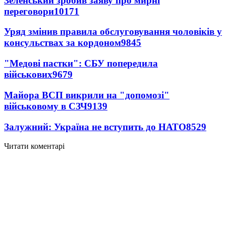
Зеленський зробив заяву про мирні
переговори
10171
Уряд змінив правила обслуговування чоловіків у
консульствах за кордоном
9845
"Медові пастки": СБУ попередила
військових
9679
Майора ВСП викрили на "допомозі"
військовому в СЗЧ
9139
Залужний: Україна не вступить до НАТО
8529
Читати коментарі