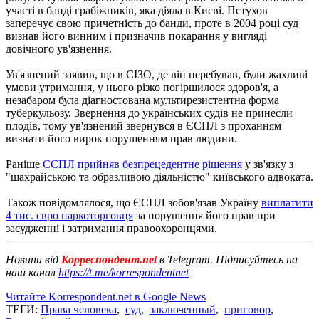
участі в банді грабіжників, яка діяла в Києві. Пєтухов
заперечує свою причетність до банди, проте в 2004 році суд
визнав його винним і призначив покарання у вигляді
довічного ув'язнення.
Ув'язнений заявив, що в СІЗО, де він перебував, були жахливі
умови утримання, у нього різко погіршилося здоров'я, а
незабаром була діагностована мультирезистентна форма
туберкульозу. Звернення до українських судів не принесли
плодів, тому ув'язнений звернувся в ЄСПЛ з проханням
визнати його вирок порушенням прав людини.
Раніше
ЄСПЛ прийняв безпрецедентне рішення
у зв'язку з
"шахрайською та образливою діяльністю" київського адвоката.
Також повідомлялося, що ЄСПЛ зобов'язав Україну
виплатити
4 тис. євро наркоторговця
за порушення його прав при
засудженні і затримання правоохоронцями.
Новини від
Корреспондент.net
в Telegram. Підписуйтесь на
наш канал
https://t.me/korrespondentnet
Читайте Korrespondent.net в Google News
ТЕГИ:
Права человека
,
суд
,
заключенный
,
приговор
,