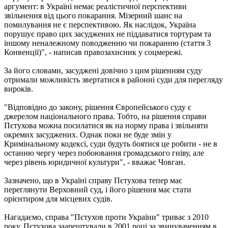
аргумент: в Україні немає реалістичної перспективи
звільнення від цього покарання. Мізерний шанс на
помилування не є перспективою. Як наслідок, Україна
порушує право цих засуджених не піддаватися тортурам та
іншому неналежному поводженню чи покаранню (стаття 3
Конвенції)", - написав правозахисник у соцмережі.
За його словами, засуджені довічно з цим рішенням суду
отримали можливість звертатися в районні суди для перегляду
вироків.
"Відповідно до закону, рішення Європейського суду є
джерелом національного права. Тобто, на рішення справи
Пєтухова можна посилатися як на норму права і звільняти
окремих засуджених. Однак поки не буде змін у
Кримінальному кодексі, суди будуть боятися це робити - не в
останню чергу через побоювання громадського гніву, але
через рівень юридичної культури", - вважає Човган.
Зазначено, що в Україні справу Пєтухова тепер має
переглянути Верховний суд, і його рішення має стати
орієнтиром для місцевих судів.
Нагадаємо, справа "Пєтухов проти України" триває з 2010
року. Пєтухова заарештували в 2001 році за звинуваченням в