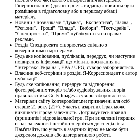
Гіперпосилання ( для інтернет - видань) - повинна бути
розміщена в підзаголовку або в першому абзаці
матеріалу.
Новини з позначками "Думка", "Експертиза", "Заява",
"Регіони", "Гроші", "Влада", "Вибори", "Тест-драйв",
"Спецпроекти", "Промо" публікуються на правах
реклами.
Розділ Спецпроекти створюється спільно з
комерційними партнерами.
Будь яке копіювання, публікація, передрук, чи наступне
поширення інформації, що містить посилання на
"Інтерфакс-Україна", EPA / UPG, суворо забороняється.
Власник веб-сторінки в розділі Я-Корреспондент є автор
публікації.
Будь-яке копіювання, передрук та відтворення
фотографічних творів та/або аудіовізуальних творів
правовласника Getty Images - суворо забороняється.
Матеріали сайту korrespondent.net призначені для осіб
старше 21 року (21+). Участь в азартних іграх може
викликати ігрову залежність. Дотримуйтесь правил
(принципів) відповідальної гри. При виявленні перших
ознак залежності негайно зверніться до спеціаліста.
Пам'ятайте, що участь в азартних іграх не може бути
джерелом доходів або альтернативою роботі.