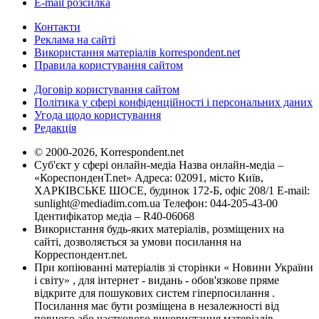
E-mail розсилка
Контакти
Реклама на сайті
Використання матеріалів korrespondent.net
Правила користування сайтом
Договір користування сайтом
Політика у сфері конфіденційності і персональних даних
Угода щодо користування
Редакція
© 2000-2026, Korrespondent.net
Суб'єкт у сфері онлайн-медіа Назва онлайн-медіа –
«КореспонденТ.net» Адреса: 02091, місто Київ,
ХАРКІВСЬКЕ ШОСЕ, будинок 172-Б, офіс 208/1 E-mail:
sunlight@mediadim.com.ua
Телефон: 044-205-43-00
Ідентифікатор медіа – R40-06068
Використання будь-яких матеріалів, розміщених на
сайті, дозволяється за умови посилання на
Корреспондент.net.
При копіюванні матеріалів зі сторінки « Новини України
і світу» , для інтернет - видань - обов'язкове пряме
відкрите для пошукових систем гіперпосилання .
Посилання має бути розміщена в незалежності від
повного або часткового використання матеріалів.