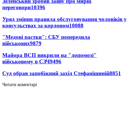
Зеленський зробив заяву про мирні
переговори
10396
Уряд змінив правила обслуговування чоловіків у
консульствах за кордоном
10088
"Медові пастки": СБУ попередила
військових
9879
Майора ВСП викрили на "допомозі"
військовому в СЗЧ
9496
Суд обрав запобіжний захід Стефанішиній
8851
Читати коментарі