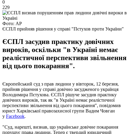
0
229
Фото: AP
ЄСПЛ прийняв рішення у справі "Пєтухов проти України"
ЄСПЛ засудив практику довічних
вироків, оскільки "в Україні немає
реалістичної перспективи звільнення
від цього покарання".
Європейський суд з прав людини у вівторок, 12 березня,
прийняв рішення у справі довічно засудженого українця
Володимира Пєтухова. ЄСПЛ рішуче засудив практику
довічних вироків, так як "в Україні немає реалістичної
перспективи звільнення від цього покарання", повідомив
юрист Харківської правозахисної групи Вадим Човган
у
Facebook
.
"Суд, нарешті, визнав, що українське довічне покарання
порушує права людини. Тепер є твердий юридичний