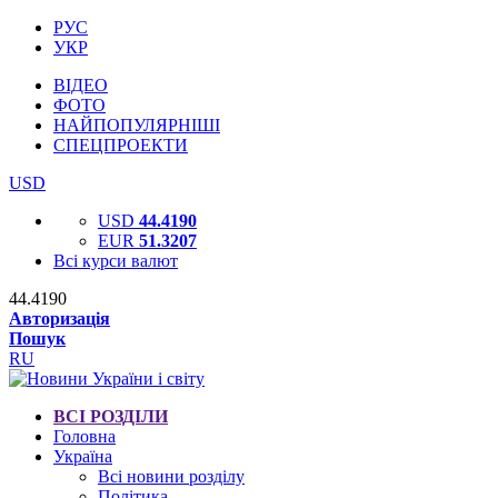
РУС
УКР
ВІДЕО
ФОТО
НАЙПОПУЛЯРНІШІ
СПЕЦПРОЕКТИ
USD
USD
44.4190
EUR
51.3207
Всі курси валют
44.4190
Авторизація
Пошук
RU
ВСІ РОЗДІЛИ
Головна
Україна
Всі новини розділу
Політика