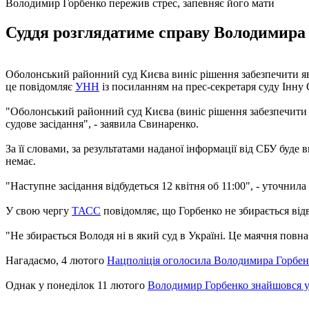
Володимир Горбенко пережив стрес, запевняє його мати
Суддя розглядатиме справу Володимира Г
Оболонський районний суд Києва виніс рішення забезпечити я
це повідомляє
УНН
із посиланням на прес-секретаря суду Інну 
"Оболонський районний суд Києва (виніс рішення забезпечити 
судове засідання", - заявила Свинаренко.
За її словами, за результатами наданої інформації від СБУ буде
немає.
"Наступне засідання відбудеться 12 квітня об 11:00", - уточнил
У свою чергу
ТАСС
повідомляє, що Горбенко не збирається відв
"Не збирається Володя ні в який суд в Україні. Це маячня повна. 
Нагадаємо, 4 лютого
Нацполіція оголосила Володимира Горбен
Однак у понеділок 11 лютого
Володимир Горбенко знайшовся 