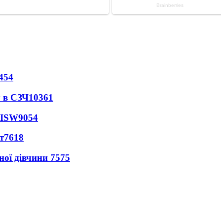
454
 в СЗЧ
10361
 ISW
9054
т
7618
ної дівчини
7575