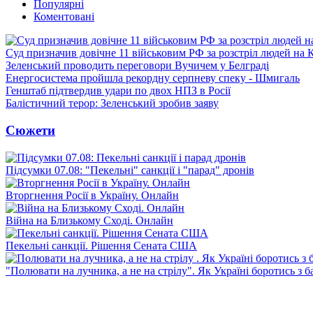
Популярні
Коментовані
Суд призначив довічне 11 військовим РФ за розстріл людей на 
Зеленський проводить переговори Вучичем у Белграді
Енергосистема пройшла рекордну серпневу спеку - Шмигаль
Генштаб підтвердив удари по двох НПЗ в Росії
Балістичний терор: Зеленський зробив заяву
Сюжети
Підсумки 07.08: "Пекельні" санкції і "парад" дронів
Вторгнення Росії в Україну. Онлайн
Війна на Близькому Сході. Онлайн
Пекельні санкції. Рішення Сената США
"Полювати на лучника, а не на стрілу". Як Україні боротись з 