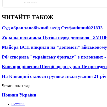
ЧИТАЙТЕ ТАКОЖ
Суд обрав запобіжний захід Стефанішиній
21833
Україна поставила Путіна перед дилемою - ЗМІ
10
Майора ВСП викрили на "допомозі" військовому
РФ створила "українську бригаду" з полонених -
Київ про рішення Швеції щодо судна: Це прецеден
На Київщині сталося групове зґвалтування 21-річ
Читати коментарі
Новини України
Останні