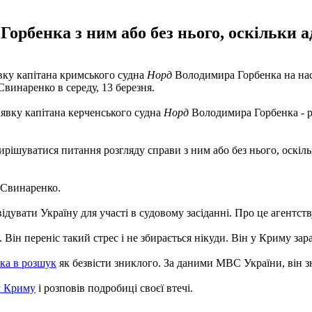
орбенка з ним або без нього, оскільки а
вку капітана кримського судна
Норд
Володимира Горбенка на нас
Свинаренко в середу, 13 березня.
явку капітана керченського судна
Норд
Володимира Горбенка - ре
 вирішуватися питання розгляду справи з ним або без нього, оскіл
а Свинаренко.
ідувати Україну для участі в судовому засіданні. Про це агентств
Він переніс такий стрес і не збирається нікуди. Він у Криму зараз
ка в розшук
як безвісти зниклого. За даними МВС України, він зни
у Криму
і розповів подробиці своєї втечі.