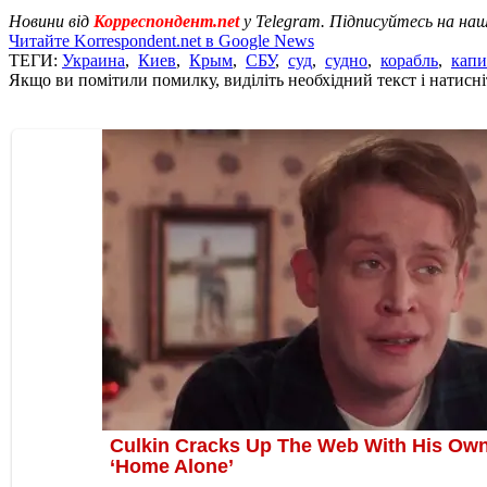
Новини від
Корреспондент.net
у Telegram. Підписуйтесь на на
Читайте Korrespondent.net в Google News
ТЕГИ:
Украина
,
Киев
,
Крым
,
СБУ
,
суд
,
судно
,
корабль
,
капи
Якщо ви помітили помилку, виділіть необхідний текст і натисніт