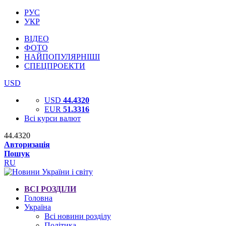
РУС
УКР
ВІДЕО
ФОТО
НАЙПОПУЛЯРНІШІ
СПЕЦПРОЕКТИ
USD
USD
44.4320
EUR
51.3316
Всі курси валют
44.4320
Авторизація
Пошук
RU
ВСІ РОЗДІЛИ
Головна
Україна
Всі новини розділу
Політика