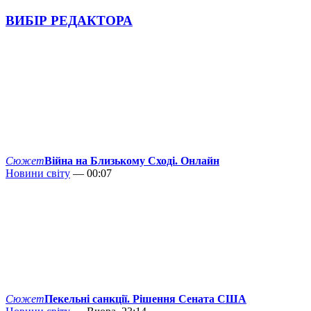
ВИБІР РЕДАКТОРА
Сюжет
Війна на Близькому Сході. Онлайн
Новини світу
— 00:07
Сюжет
Пекельні санкції. Рішення Сената США