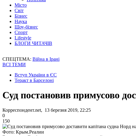
Місто
Світ
Бізнес
Наука
Шоу-бізнес
Спорт
Lifestyle
БЛОГИ ЧИТАЧІВ
СПЕЦТЕМА:
Війна в Ірані
ВСІ ТЕМИ
Вступ України в ЄС
Теракт в Барселоні
Суд постановив примусово дос
Корреспондент.net, 13 березня 2019, 22:25
0
150
Фото: Крым.Реалии