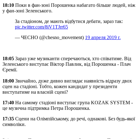
18:10
Поки в фан-зоні Порошенка набагато більше людей, ніж
у фан-зоні Зеленського.
За стадіоном, де мають відбутися дебати, зараз так:
pic.twitter.com/8iV1TJrr65
— ЧЕСНО (@chesno_movement)
19 апреля 2019 г.
18:05
Зараз уже музиканти сперечаються, хто співатиме. Від
Зеленського виступає Віктор Павлик, від Порошенка - Плач
Єремії.
18:00
Звичайно, дуже дивно виглядає наявність відразу двох
сцен на стадіоні. Тобто, кожен кандидат у президенти
виступатиме на власній сцені?
17:40
На самому стадіоні виступає група KOZAK SYSTEM -
це музична підтримка Петра Порошенка.
17:35
Сцени на Олімпійському, до речі, однакові. Без будь-якої
символіки.