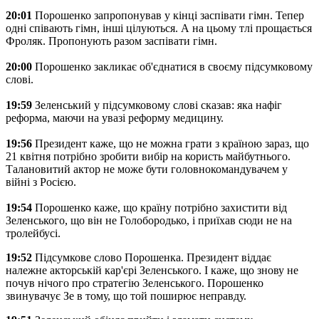
20:01
Порошенко запропонував у кінці заспівати гімн. Тепер
одні співають гімн, інші цілуються. А на цьому тлі прощається
Фроляк. Пропонують разом заспівати гімн.
20:00
Порошенко закликає об'єднатися в своєму підсумковому
слові.
19:59
Зеленський у підсумковому слові сказав: яка нафіг
реформа, маючи на увазі реформу медицину.
19:56
Президент каже, що не можна грати з країною зараз, що
21 квітня потрібно зробити вибір на користь майбутнього.
Талановитий актор не може бути головнокомандувачем у
війні з Росією.
19:54
Порошенко каже, що країну потрібно захистити від
Зеленського, що він не Голобородько, і приїхав сюди не на
тролейбусі.
19:52
Підсумкове слово Порошенка. Президент віддає
належне акторській кар'єрі Зеленського. І каже, що знову не
почув нічого про стратегію Зеленського. Порошенко
звинувачує Зе в тому, що той поширює неправду.