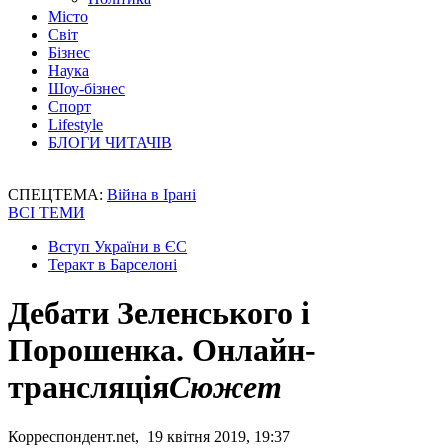
Місто
Світ
Бізнес
Наука
Шоу-бізнес
Спорт
Lifestyle
БЛОГИ ЧИТАЧІВ
СПЕЦТЕМА:
Війна в Ірані
ВСІ ТЕМИ
Вступ України в ЄС
Теракт в Барселоні
Дебати Зеленського і
Порошенка. Онлайн-
трансляція
Сюжет
Корреспондент.net, 19 квітня 2019, 19:37