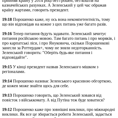
прийняв країну у 2014 році без грошей, без коштів на
казначейських рахунках. А Зеленський у цей час ображав
країну жартами, говорить президент.
19:18
Порошенко каже, ну ось вона некомпетентність, тому
що він відповідав на кожне з цих питань уже багато разів.
19:16
Тепер питання будуть задавати. Зеленський зачитує
питання російською мовою. Там багато питань і про моряків, і
про карпатські ліси, і про Януковича, скільки Порошенкові
занесли за Роттердам+, чому не зняли недоторканність.
Зеленський говорить: "Оберіть будь-яке питання і
відповідайте".
19:15
У кінці президент назвав Зеленського мішком з
регіоналами.
19:14
Порошенко називає Зеленського красивою обгорткою,
де кожен може знайти щось для себе.
19:13
Порошенко говорить, що Зеленський ховався від
повісток з військкомату. А від Путіна теж буде ховатися?
19:12
Порошенко каже про зовнішні виклики, про міжнародні
виклики. Як все це збирається робити Зеленський, задається