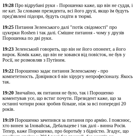
19:28
Про відрубані руки - Порошенко каже, що він не суддя, і
не кат. За словами президента, всі його друзі, якщо їм будуть
пред'явлені підозри, будуть сидіти в тюрмі.
19:25
Питання Зеленського далі "потік свідомості" про
цукерки Roshen і так далі. Смішне питання - чому у друзів
Порошенка по дві руки.
19:23
Зеленський говорить, що він не його опонент, а його
вирок. Комік каже, що він не ховався від повісток, не був у
Росії, не розмовляв з Путіним.
19:22
Порошенко задає питання Зеленському - про
компететность. Довірився б він хірургу непрофесіоналу. Якось
так.
19:20
Звичайно, як питання не було, так і Порошенко
коментував усе, що встиг почути. Президент каже, що за
останні чотири роки зробив більше, ніж за всі попередні 20
років.
19:19
Порошенко зачепився за питання про армію. І пояснює,
хто винен за Іловайськ, Дебальцеве і так далі - винна Росія.
Тепер, каже Порошенко, про боротьбу з бідністю. Згадує, що