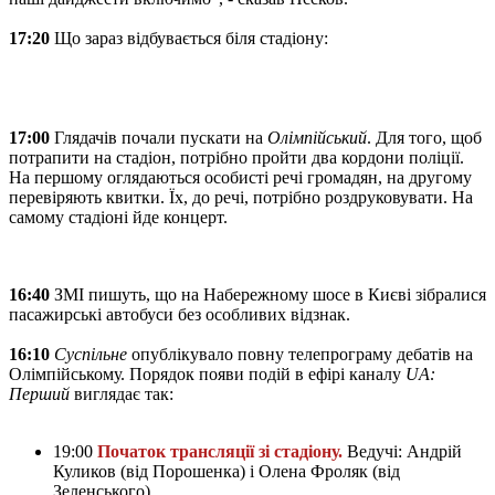
17:20
Що зараз відбувається біля стадіону:
17:00
Глядачів почали пускати на
Олімпійський
. Для того, щоб
потрапити на стадіон, потрібно пройти два кордони поліції.
На першому оглядаються особисті речі громадян, на другому
перевіряють квитки. Їх, до речі, потрібно роздруковувати. На
самому стадіоні йде концерт.
16:40
ЗМІ пишуть, що на Набережному шосе в Києві зібралися
пасажирські автобуси без особливих відзнак.
16:10
Суспільне
опублікувало повну телепрограму дебатів на
Олімпійському. Порядок появи подій в ефірі каналу
UA:
Перший
виглядає так:
19:00
Початок трансляції зі стадіону.
Ведучі: Андрій
Куликов (від Порошенка) і Олена Фроляк (від
Зеленського).