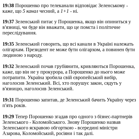
19:38
Порошенко про телеканали відповідає Зеленському -
каже, що
5 канал
чесний, а
1+1
- ні.
19:37
Зеленський питає у Порошенка, якщо він опиниться у
в'язниці, чи буде він вважати, що це помста і політичне
переслідування.
19:35
Зеленський говорить, що всі канали в Україні належать
олігархам. Президент не може бути олігархом, а повинен бути
людиною з народу.
19:32
Зеленський почав грубіянити, кривляються Порошенка,
каже, що він не у прокурора, а Порошенко до нього може
потрапити. Україна зробила свій європейський вибір,
наголосив Зеленський. Всі, хто порушує закон, сядуть у
в'язницю, наголосив Зеленський.
19:31
Порошенко запитав, де Зеленський бачить Україну через
п'ять років.
19:29
Тепер Порошенко згадав про одного з бізнес-партнерів
Зеленського - Коломойського. Знову Порошенко назвав
Зеленського яскравою обгорткою - всередині міністри
Азарова, Коломойський, росіяни і так далі.