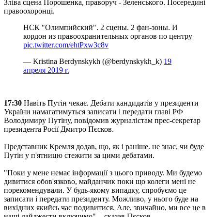
Зліва сцена Порошенка, праворуч - Зеленського. Посередині
правоохоронці.
НСК "Олимпийский". 2 сцены. 2 фан-зоны. И
кордон из правоохранительных органов по центру
pic.twitter.com/ehtPxw3c8v
— Kristina Berdynskykh (@berdynskykh_k)
19
апреля 2019 г.
17:30
Навіть Путін чекає. Дебати кандидатів у президенти
України намагатимуться записати і передати главі РФ
Володимиру Путіну, повідомив журналістам прес-секретар
президента Росії Дмитро Пєсков.
Представник Кремля додав, що, як і раніше. не знає, чи буде
Путін у п'ятницю стежити за цими дебатами.
"Поки у мене немає інформації з цього приводу. Ми будемо
дивитися обов'язково, майданчик поки що колеги мені не
порекомендували. У будь-якому випадку, спробуємо це
записати і передати президенту. Можливо, у нього буде на
вихідних якийсь час подивитися. Але, звичайно, ми все це в
наші дайджести включимо", - сказав Пєсков.