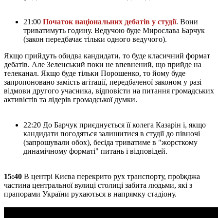
21:00
Початок національних дебатів у студії
. Вони
триватимуть годину. Ведучою буде Мирослава Барчук
(закон передбачає тільки одного ведучого).
Якщо прийдуть обидва кандидати, то буде класичний формат
дебатів. Але Зеленський поки не впевнений, що прийде на
телеканал. Якщо буде тільки Порошенко, то йому буде
запропоновано замість агітації, передбаченої законом у разі
відмови другого учасника, відповісти на питання громадських
активістів та лідерів громадської думки.
22:20 До Барчук приєднується її колега Казарін і, якщо
кандидати погодяться залишитися в студії до півночі
(запрошували обох), бесіда триватиме в "жорсткому
динамічному форматі" питань і відповідей.
15:40
В центрі Києва перекрито рух транспорту, проїжджа
частина центральної вулиці столиці забита людьми, які з
прапорами України рухаються в напрямку стадіону.