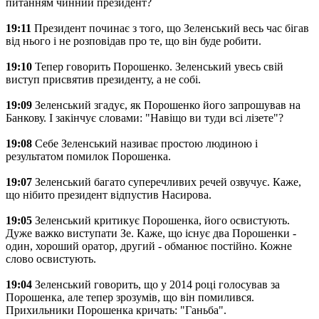
питанням чинний президент?
19:11
Президент починає з того, що Зеленський весь час бігав
від нього і не розповідав про те, що він буде робити.
19:10
Тепер говорить Порошенко. Зеленський увесь свій
виступ присвятив президенту, а не собі.
19:09
Зеленський згадує, як Порошенко його запрошував на
Банкову. І закінчує словами: "Навіщо ви туди всі лізете"?
19:08
Себе Зеленський називає простою людиною і
результатом помилок Порошенка.
19:07
Зеленський багато суперечливих речей озвучує. Каже,
що нібито президент відпустив Насирова.
19:05
Зеленський критикує Порошенка, його освистують.
Дуже важко виступати Зе. Каже, що існує два Порошенки -
один, хороший оратор, другий - обманює постійно. Кожне
слово освистують.
19:04
Зеленський говорить, що у 2014 році голосував за
Порошенка, але тепер зрозумів, що він помилився.
Прихильники Порошенка кричать: "Ганьба".