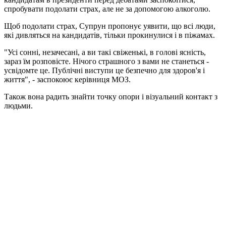
спробувати подолати страх, але не за допомогою алкоголю.
Щоб подолати страх, Супрун пропонує уявити, що всі люди,
які дивляться на кандидатів, тільки прокинулися і в піжамах.
"Усі сонні, незачесані, а ви такі свіженькі, в голові ясність,
зараз їм розповісте. Нічого страшного з вами не станеться -
усвідомте це. Публічні виступи це безпечно для здоров'я і
життя", - заспокоює керівниця МОЗ.
Також вона радить знайти точку опори і візуальний контакт з
людьми.