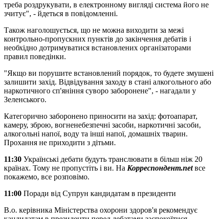
треба роздрукувати, в електронному вигляді система його не
зчитує", - йдеться в повідомленні.
Також наголошується, що не можна виходити за межі
контрольно-пропускних пунктів до закінчення дебатів і
необхідно дотримуватися встановлених організаторами
правил поведінки.
"Якщо ви порушите встановлений порядок, то будете змушені
залишити захід. Відвідування заходу в стані алкогольного або
наркотичного сп'яніння суворо заборонене", - нагадали у
Зеленського.
Категорично заборонено приносити на захід: фотоапарат,
камеру, зброю, вогненебезпечні засоби, наркотичні засоби,
алкогольні напої, воду та інші напої, домашніх тварин.
Прохання не приходити з дітьми.
11:30
Українські дебати будуть транслювати в більш ніж 20
країнах. Тому не пропустіть і ви. На
Корреспондент.net
все
покажемо, все розповімо.
11:00
Поради від Супрун кандидатам в президенти
В.о. керівника Міністерства охорони здоров'я рекомендує
кандидатам в президенти перед дебатами заспокоїтися,