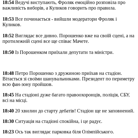
18:54
Ведучі виступають, Фроляк емоційно розповіла про
важливість виборів, а Куликов говорить про правила.
18:53
Все починається - вийшли модератори Фроляк і
Куликов.
18:52
Виглядає все дивно. Порошенко вже на своїй сцені, а на
протилежній сцені все ще співає Мачете.
18:50
Із Порошенком приїхали депутати та міністри.
18:48
Петро Порошенко з дружиною приїхав на стадіон.
Вітається зі своїми шанувальниками. Президент по периметру
всю фан-зону пройшов.
18:45
На стадіоні дуже багато правоохоронців, поліція, СБУ,
всі на місці.
18:40
20 хвилин до старту дебатів! Стадіон ще не заповнений.
18:30
Ситуація на стадіоні спокійна, і це радує.
18:23
Ось так виглядає парковка біля Олімпійського.