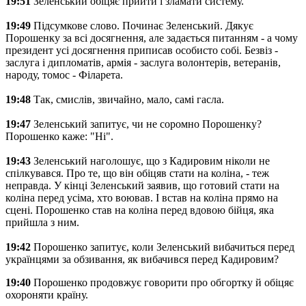
19:51
Зеленський обіцяє прийти і зламати систему.
19:49
Підсумкове слово. Починає Зеленський. Дякує
Порошенку за всі досягнення, але задається питанням - а чому
президент усі досягнення приписав особисто собі. Безвіз -
заслуга і дипломатів, армія - заслуга волонтерів, ветеранів,
народу, томос - Філарета.
19:48
Так, смислів, звичайно, мало, самі гасла.
19:47
Зеленський запитує, чи не соромно Порошенку?
Порошенко каже: "Ні".
19:43
Зеленський наголошує, що з Кадировим ніколи не
спілкувався. Про те, що він обіцяв стати на коліна, - теж
неправда. У кінці Зеленський заявив, що готовий стати на
коліна перед усіма, хто воював. І встав на коліна прямо на
сцені. Порошенко став на коліна перед вдовою бійця, яка
прийшла з ним.
19:42
Порошенко запитує, коли Зеленський вибачиться перед
українцями за обзивання, як вибачився перед Кадировим?
19:40
Порошенко продовжує говорити про обгортку й обіцяє
охороняти країну.