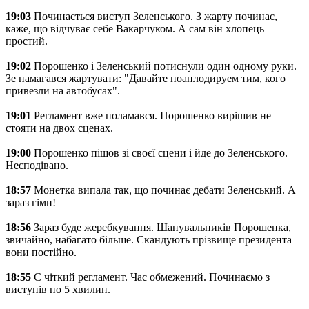
19:03
Починається виступ Зеленського. З жарту починає,
каже, що відчуває себе Вакарчуком. А сам він хлопець
простий.
19:02
Порошенко і Зеленський потиснули один одному руки.
Зе намагався жартувати: "Давайте поаплодируем тим, кого
привезли на автобусах".
19:01
Регламент вже поламався. Порошенко вирішив не
стояти на двох сценах.
19:00
Порошенко пішов зі своєї сцени і йде до Зеленського.
Несподівано.
18:57
Монетка випала так, що починає дебати Зеленський. А
зараз гімн!
18:56
Зараз буде жеребкування. Шанувальників Порошенка,
звичайно, набагато більше. Скандують прізвище президента
вони постійно.
18:55
Є чіткий регламент. Час обмежений. Починаємо з
виступів по 5 хвилин.