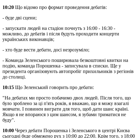
10:20
Що відомо про формат проведення дебатів:
- буде дві сцени;
- запускати людей на стадіон почнуть з 16:00 - 16:30 -
можливо, до дебатів і після будуть проходити концерти
українських виконавців;
- хто буде вести дебати, досі незрозуміло;
- Команда Зеленського поширювала безкоштовні квитки на
подію, команда Порошенка - записувала в списки. Ще у
президента організовують автопробіг прихильників з регіонів
до столиці.
10:15
Що Зеленський говорить про дебати:
"На дебатах ми просто побачимо двох людей. Після того, що
було зроблено за ці п'ять років, я вважаю, що я можу взагалі
мовчати. ​​І повинен виграти для того, щоб дати шанс країні.
Якщо я не впораюся з цим шансом, я зубами триматися не
буду".
10:00
Через дебати Порошенка і Зеленського в центрі Києва
сьогодні буде обмежено рух з 10:00 до 22:00. Крім того, з 18:00