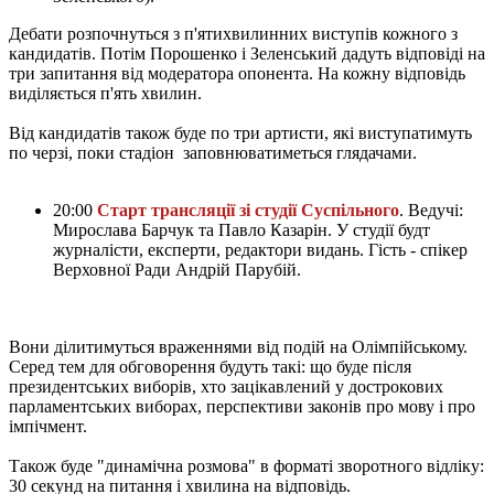
Дебати розпочнуться з п'ятихвилинних виступів кожного з
кандидатів. Потім Порошенко і Зеленський дадуть відповіді на
три запитання від модератора опонента. На кожну відповідь
виділяється п'ять хвилин.
Від кандидатів також буде по три артисти, які виступатимуть
по черзі, поки стадіон заповнюватиметься глядачами.
20:00
Старт трансляції зі студії Суспільного
. Ведучі:
Мирослава Барчук та Павло Казарін. У студії будт
журналісти, експерти, редактори видань. Гість - спікер
Верховної Ради Андрій Парубій.
Вони ділитимуться враженнями від подій на Олімпійському.
Серед тем для обговорення будуть такі: що буде після
президентських виборів, хто зацікавлений у дострокових
парламентських виборах, перспективи законів про мову і про
імпічмент.
Також буде "динамічна розмова" в форматі зворотного відліку:
30 секунд на питання і хвилина на відповідь.