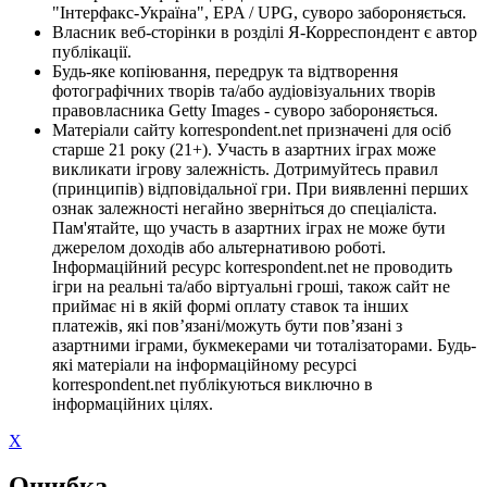
"Інтерфакс-Україна", EPA / UPG, суворо забороняється.
Власник веб-сторінки в розділі Я-Корреспондент є автор
публікації.
Будь-яке копіювання, передрук та відтворення
фотографічних творів та/або аудіовізуальних творів
правовласника Getty Images - суворо забороняється.
Матеріали сайту korrespondent.net призначені для осіб
старше 21 року (21+). Участь в азартних іграх може
викликати ігрову залежність. Дотримуйтесь правил
(принципів) відповідальної гри. При виявленні перших
ознак залежності негайно зверніться до спеціаліста.
Пам'ятайте, що участь в азартних іграх не може бути
джерелом доходів або альтернативою роботі.
Інформаційний ресурс korrespondent.net не проводить
ігри на реальні та/або віртуальні гроші, також сайт не
приймає ні в якій формі оплату ставок та інших
платежів, які пов’язані/можуть бути пов’язані з
азартними іграми, букмекерами чи тоталізаторами. Будь-
які матеріали на інформаційному ресурсі
korrespondent.net публікуються виключно в
інформаційних цілях.
X
Ошибка