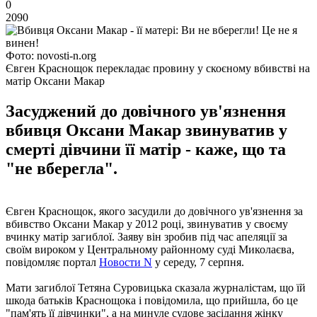
0
2090
Фото: novosti-n.org
Євген Краснощок перекладає провину у скоєному вбивстві на
матір Оксани Макар
Засуджений до довічного ув'язнення
вбивця Оксани Макар звинуватив у
смерті дівчини її матір - каже, що та
"не вберегла".
Євген Краснощок, якого засудили до довічного ув'язнення за
вбивство Оксани Макар у 2012 році, звинуватив у своєму
вчинку матір загиблої. Заяву він зробив під час апеляції за
своїм вироком у Центральному районному суді Миколаєва,
повідомляє портал
Новости N
у середу, 7 серпня.
Мати загиблої Тетяна Суровицька сказала журналістам, що їй
шкода батьків Краснощока і повідомила, що прийшла, бо це
"пам'ять її дівчинки", а на минуле судове засідання жінку