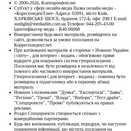
© 2000-2026, Korrespondent.net
Суб'єкт у сфері онлайн-медіа Назва онлайн-медіа –
«КореспонденТ.net» Адреса: 02091, місто Київ,
ХАРКІВСЬКЕ ШОСЕ, будинок 172-Б, офіс 208/1 E-mail:
sunlight@mediadim.com.ua
Телефон: 044-205-43-00
Ідентифікатор медіа – R40-06068
Використання будь-яких матеріалів, розміщених на
сайті, дозволяється за умови посилання на
Корреспондент.net.
При копіюванні матеріалів зі сторінки « Новини України
і світу» , для інтернет - видань - обов'язкове пряме
відкрите для пошукових систем гіперпосилання .
Посилання має бути розміщена в незалежності від
повного або часткового використання матеріалів.
Гіперпосилання ( для інтернет - видань) - повинна бути
розміщена в підзаголовку або в першому абзаці
матеріалу.
Новини з позначками "Думка", "Експертиза", "Заява",
"Регіони", "Гроші", "Влада", "Вибори", "Тест-драйв",
"Спецпроекти", "Промо" публікуються на правах
реклами.
Розділ Спецпроекти створюється спільно з
комерційними партнерами.
Будь яке копіювання, публікація, передрук, чи наступне
поширення інформації, що містить посилання на