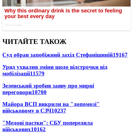
ЧИТАЙТЕ ТАКОЖ
Суд обрав запобіжний захід Стефанішиній
19167
Уряд ухвалив зміни щодо відстрочки від
мобілізації
11579
Зеленський зробив заяву про мирні
переговори
10700
Майора ВСП викрили на "допомозі"
військовому в СЗЧ
10237
"Медові пастки": СБУ попередила
військових
10162