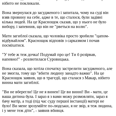
нібито не покликали.
Вона звернулася до засудженого і запитала, чому на суді він
взяв провину на себе, адже в те, що сталося, були задіяні
кілька людей. На це Краснощок сказав, що у нього не було
вибору, і запевнив, що він не "рветься на волю".
Мати загиблої сказала, що чоловіка просто зробили "цапом-
відбувайлом". Краснощок відповів з сарказмом і почав
посміхатися.
"У тебе ж теж дочка! Подумай про це! Ти б розірвав,
напевно!" - розлютилася Суровицька.
Вона сказала, що хотіла спочатку застрелити засудженого, але
не змогла, тому що "вбити людину занадто важко". На це
Краснощок заявив, що в трагедії, що сталася з Макар, нібито
винна мати загиблої.
"Ви не вберегли! Це не я винен! Це ви винні! Ви - мати, це
ваша дитина була. І зараз я з вами можу розмовляти, зараз я
бачу матір, а тоді (під час суду першої інстанції) матері не
було! Ви мене зрозумійте по-людськи, я не звір, я теж людина,
і у мене теж діти", - заявив вбивця.