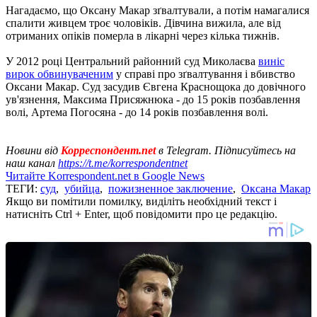
Нагадаємо, що Оксану Макар зґвалтували, а потім намагалися
спалити живцем троє чоловіків. Дівчина вижила, але від
отриманих опіків померла в лікарні через кілька тижнів.
У 2012 році Центральний районний суд Миколаєва
виніс
вирок обвинуваченим
у справі про зґвалтування і вбивство
Оксани Макар. Суд засудив Євгена Краснощока до довічного
ув'язнення, Максима Присяжнюка - до 15 років позбавлення
волі, Артема Погосяна - до 14 років позбавлення волі.
Новини від
Корреспондент.net
в Telegram. Підписуйтесь на
наш канал
https://t.me/korrespondentnet
Читайте Korrespondent.net в Google News
ТЕГИ:
суд
,
убийца
,
пожизненное заключение
,
Оксана Макар
Якщо ви помітили помилку, виділіть необхідний текст і
натисніть Ctrl + Enter, щоб повідомити про це редакцію.