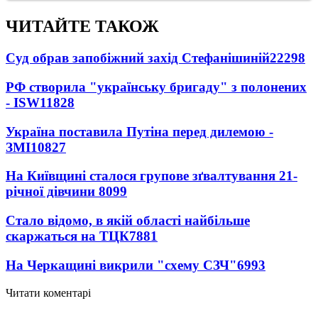
ЧИТАЙТЕ ТАКОЖ
Суд обрав запобіжний захід Стефанішиній
22298
РФ створила "українську бригаду" з полонених
- ISW
11828
Україна поставила Путіна перед дилемою -
ЗМІ
10827
На Київщині сталося групове зґвалтування 21-
річної дівчини
8099
Стало відомо, в якій області найбільше
скаржаться на ТЦК
7881
На Черкащині викрили "схему СЗЧ"
6993
Читати коментарі