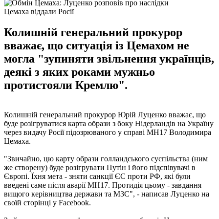
Цемаха віддали Росії
Колишній генеральний прокурор
вважає, що ситуація із Цемахом не
могла "зупиняти звільнення українців,
деякі з яких роками мужньо
протистояли Кремлю".
Колишній генеральний прокурор Юрій Луценко вважає, що
буде розігруватися карта образи з боку Нідерландів на Україну
через видачу Росії підозрюваного у справі МН17 Володимира
Цемаха.
"Звичайно, цю карту образи голландського суспільства (ним
же створену) буде розігрувати Путін і його підспівувачі в
Європі. Їхня мета - зняти санкції ЄС проти РФ, які були
введені саме після аварії МН17. Протидія цьому - завдання
вищого керівництва держави та МЗС", - написав Луценко на
своїй сторінці у Facebook.