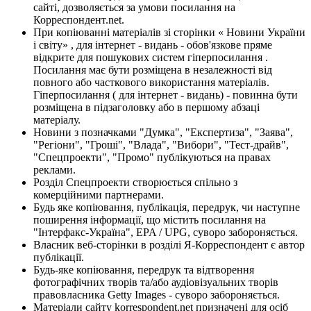
сайті, дозволяється за умови посилання на
Корреспондент.net.
При копіюванні матеріалів зі сторінки « Новини України
і світу» , для інтернет - видань - обов'язкове пряме
відкрите для пошукових систем гіперпосилання .
Посилання має бути розміщена в незалежності від
повного або часткового використання матеріалів.
Гіперпосилання ( для інтернет - видань) - повинна бути
розміщена в підзаголовку або в першому абзаці
матеріалу.
Новини з позначками "Думка", "Експертиза", "Заява",
"Регіони", "Гроші", "Влада", "Вибори", "Тест-драйв",
"Спецпроекти", "Промо" публікуються на правах
реклами.
Розділ Спецпроекти створюється спільно з
комерційними партнерами.
Будь яке копіювання, публікація, передрук, чи наступне
поширення інформації, що містить посилання на
"Інтерфакс-Україна", EPA / UPG, суворо забороняється.
Власник веб-сторінки в розділі Я-Корреспондент є автор
публікації.
Будь-яке копіювання, передрук та відтворення
фотографічних творів та/або аудіовізуальних творів
правовласника Getty Images - суворо забороняється.
Матеріали сайту korrespondent.net призначені для осіб