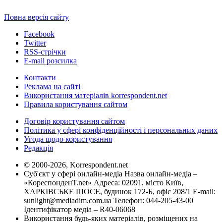
Повна версія сайту
Facebook
Twitter
RSS-стрічки
E-mail розсилка
Контакти
Реклама на сайті
Використання матеріалів korrespondent.net
Правила користування сайтом
Договір користування сайтом
Політика у сфері конфіденційності і персональних даних
Угода щодо користування
Редакція
© 2000-2026, Korrespondent.net
Суб'єкт у сфері онлайн-медіа Назва онлайн-медіа –
«КореспонденТ.net» Адреса: 02091, місто Київ,
ХАРКІВСЬКЕ ШОСЕ, будинок 172-Б, офіс 208/1 E-mail:
sunlight@mediadim.com.ua
Телефон: 044-205-43-00
Ідентифікатор медіа – R40-06068
Використання будь-яких матеріалів, розміщених на