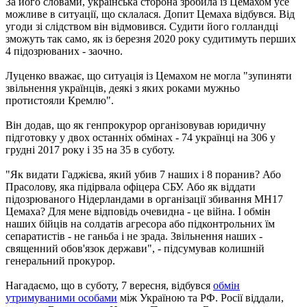
За його словами, українська сторона зробила із Цемахом усе
можливе в ситуації, що склалася. Допит Цемаха відбувся. Від
угоди зі слідством він відмовився. Судити його голландці
зможуть так само, як із березня 2020 року судитимуть перших
4 підозрюваних - заочно.
Луценко вважає, що ситуація із Цемахом не могла "зупиняти
звільнення українців, деякі з яких роками мужньо
протистояли Кремлю".
Він додав, що як генпрокурор організовував юридичну
підготовку у двох останніх обмінах - 74 українці на 306 у
грудні 2017 року і 35 на 35 в суботу.
"Як видати Гаджієва, який убив 7 наших і 8 поранив? Або
Прасолову, яка підірвала офіцера СБУ. Або як віддати
підозрюваного Нідерландами в організації збивання МН17
Цемаха? Для мене відповідь очевидна - це війна. І обмін
наших бійців на солдатів агресора або підконтрольних їм
сепаратистів - не ганьба і не зрада. Звільнення наших -
священний обов'язок держави", - підсумував колишній
генеральний прокурор.
Нагадаємо, що в суботу, 7 вересня, відбувся
обмін
утримуваними особами
між Україною та РФ. Росії віддали,