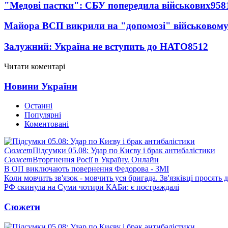
"Медові пастки": СБУ попередила військових
958
Майора ВСП викрили на "допомозі" військовому
Залужний: Україна не вступить до НАТО
8512
Читати коментарі
Новини України
Останні
Популярні
Коментовані
Сюжет
Підсумки 05.08: Удар по Києву і брак антибалістики
Сюжет
Вторгнення Росії в Україну. Онлайн
В ОП виключають повернення Федорова - ЗМІ
Коли мовчить зв'язок - мовчить уся бригада. Зв'язківці просять
РФ скинула на Суми чотири КАБи: є постраждалі
Сюжети