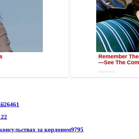
ії
26461
122
 консульствах за кордоном
9795