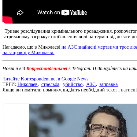
"Триває розслідування кримінального провадження, розпочатого з
затриманому загрожує позбавлення волі на термін від десяти до 
Нагадаємо, що в Миколаєві
на АЗС знайдені мертвими троє лю
на заправці у Миколаєві.
Новини від
Корреспондент.net
в Telegram. Підписуйтесь на на
Читайте Korrespondent.net в Google News
ТЕГИ:
Николаев
,
стрельба
,
убийство
,
АЗС
,
заправка
Якщо ви помітили помилку, виділіть необхідний текст і натисніт