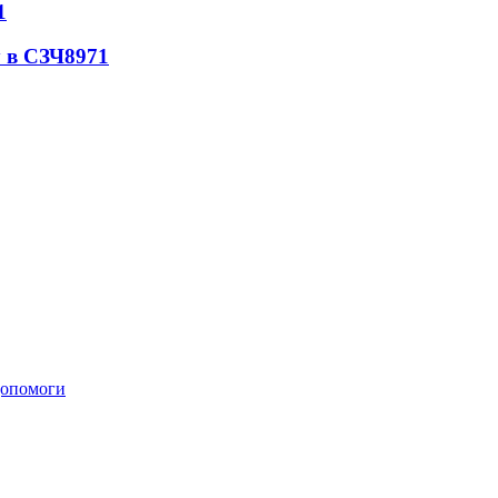
1
 в СЗЧ
8971
 допомоги