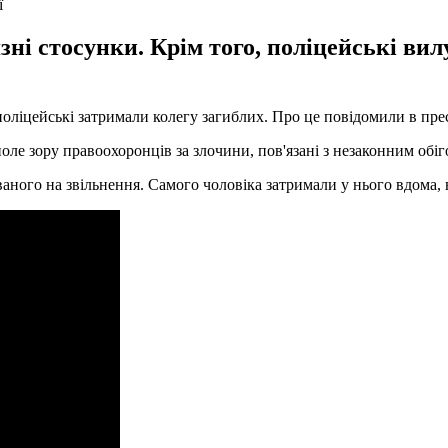
ї
зні стосунки. Крім того, поліцейські ви
ліцейські затримали колегу загиблих. Про це повідомили в прес-
ле зору правоохоронців за злочини, пов'язані з незаконним обіго
ваного на звільнення. Самого чоловіка затримали у нього вдома, 