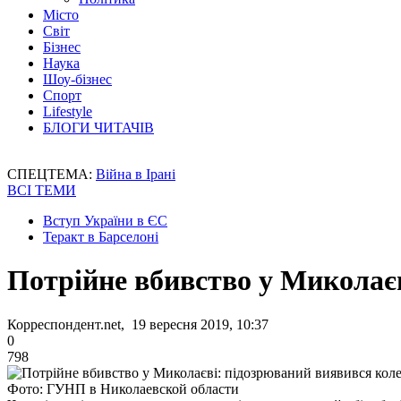
Місто
Світ
Бізнес
Наука
Шоу-бізнес
Спорт
Lifestyle
БЛОГИ ЧИТАЧІВ
СПЕЦТЕМА:
Війна в Ірані
ВСІ ТЕМИ
Вступ України в ЄС
Теракт в Барселоні
Потрійне вбивство у Миколає
Корреспондент.net, 19 вересня 2019, 10:37
0
798
Фото: ГУНП в Николаевской области