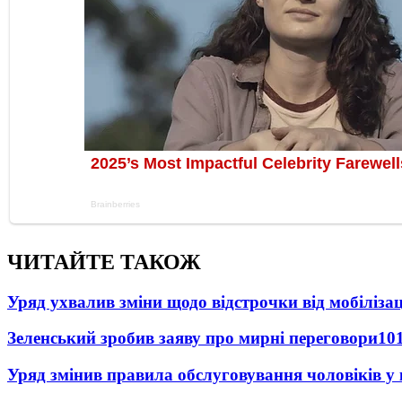
ЧИТАЙТЕ ТАКОЖ
Уряд ухвалив зміни щодо відстрочки від мобілізац
Зеленський зробив заяву про мирні переговори
10
Уряд змінив правила обслуговування чоловіків у