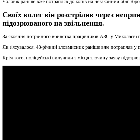
Чоловік раніше вже потрапляв до копів на незаконний обіг збро
Своїх колег він розстріляв через неприя
підозрюваного на звільнення.
За скоєння потрійного вбивства працівників АЗС у Миколаєві по
Як з'ясувалося, 48-річний зловмисник раніше вже потрапляв у по
Крім того, поліцейські вилучили з місця злочину заяву підозрю