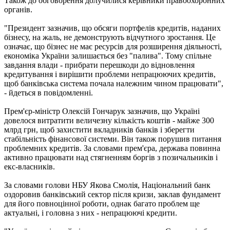
Також до обговорення долучилися керівники правоохоронних
органів.
"Президент зазначив, що обсяги портфелів кредитів, наданих
бізнесу, на жаль, не демонструють відчутного зростання. Це
означає, що бізнес не має ресурсів для розширення діяльності,
економіка України залишається без "палива". Тому спільне
завдання влади - прибрати перешкоди до відновлення
кредитування і вирішити проблеми непрацюючих кредитів,
щоб банківська система почала належним чином працювати",
- йдеться в повідомленні.
Прем'єр-міністр Олексій Гончарук зазначив, що Україні
довелося витратити величезну кількість коштів - майже 300
млрд грн, щоб захистити вкладників банків і зберегти
стабільність фінансової системи. Він також порушив питання
проблемних кредитів. За словами прем'єра, держава повинна
активно працювати над стягненням боргів з позичальників і
екс-власників.
За словами голови НБУ Якова Смолія, Національний банк
оздоровив банківський сектор після кризи, заклав фундамент
для його повноцінної роботи, однак багато проблем ще
актуальні, і головна з них - непрацюючі кредити.