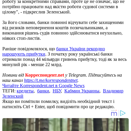
роботу за конкретними справами, проте це не означає, що не
потрібно працювати над якістю роботи судової системи в
цілому", - підкреслив Зеленський.
За його словами, банки повинні відчувати себе захищеними
від ризиків неповернення коштів позичальниками, а
виконання рішень судів повинно здійснюватися неухильно,
ніяких стоп-листів.
Раніше повідомлялося, що
банки України рекордно
нарощують прибутки
. З початку року українські банки
отримали понад 44 мільярди гривень прибутку, тоді як за весь
минулий рік - менше 22 млрд.
Новини від
Корреспондент.net
у Telegram. Підписуйтесь на
наш канал
https://t.me/korrespondentnet
.
Читайте Korrespondent.net в Google News
ТЕГИ:
кредиты
,
банки
,
НБУ
,
Кабмин Украины
,
Владимир
Зеленский
Якщо ви помітили помилку, виділіть необхідний текст і
натисніть Ctrl + Enter, щоб повідомити про це редакцію.