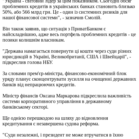
"Україна - світовий лідер за цим показником. Сьогодні обсяг
проблемних кредитів в українських банках становить близько
50%, або 566 млрд грн. Це - один із системних ризиків для
нашої фінансової системи", - зазначив Смолій.
Він також заявив, що ситуація з ПриватБанком є ​​
найскладнішою, адже весь портфель проблемних кредитів - це
позики колишнім власникам.
"Держава намагається повернути ці кошти через суди різних
юрисдикцій в Україні, Великобританії, США і Швейцарії", -
підкреслив голова НБУ.
За словами прем'єр-міністра, фінансово-економічний блок
уряду планує сконцентрувати зусилля на очищенні державних
банків від непрацюючих кредитів.
Міністр фінансів Оксана Маркарова підкреслила важливість
системи корпоративного управління в державному
банківському секторі.
Ще однією перешкодою на шляху до відновлення
кредитування є незавершена судова реформа.
"Суди незалежні, і президент не може втручатися в їхню