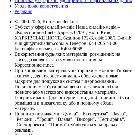
Політика у сфері конфіденційності і персональних даних
Угода щодо користування
Редакція
© 2000-2026, Korrespondent.net
Суб'єкт у сфері онлайн-медіа Назва онлайн-медіа –
«КореспонденТ.net» Адреса: 02091, місто Київ,
ХАРКІВСЬКЕ ШОСЕ, будинок 172-Б, офіс 208/1 E-mail:
sunlight@mediadim.com.ua
Телефон: 044-205-43-00
Ідентифікатор медіа – R40-06068
Використання будь-яких матеріалів, розміщених на
сайті, дозволяється за умови посилання на
Корреспондент.net.
При копіюванні матеріалів зі сторінки « Новини України
і світу» , для інтернет - видань - обов'язкове пряме
відкрите для пошукових систем гіперпосилання .
Посилання має бути розміщена в незалежності від
повного або часткового використання матеріалів.
Гіперпосилання ( для інтернет - видань) - повинна бути
розміщена в підзаголовку або в першому абзаці
матеріалу.
Новини з позначками "Думка", "Експертиза", "Заява",
"Регіони", "Гроші", "Влада", "Вибори", "Тест-драйв",
"Спецпроекти", "Промо" публікуються на правах
реклами.