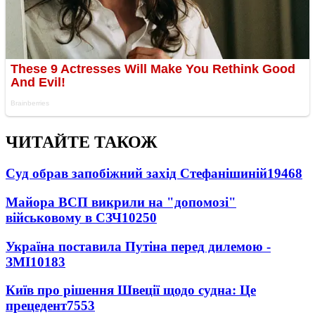
ЧИТАЙТЕ ТАКОЖ
Суд обрав запобіжний захід Стефанішиній
19468
Майора ВСП викрили на "допомозі"
військовому в СЗЧ
10250
Україна поставила Путіна перед дилемою -
ЗМІ
10183
Київ про рішення Швеції щодо судна: Це
прецедент
7553