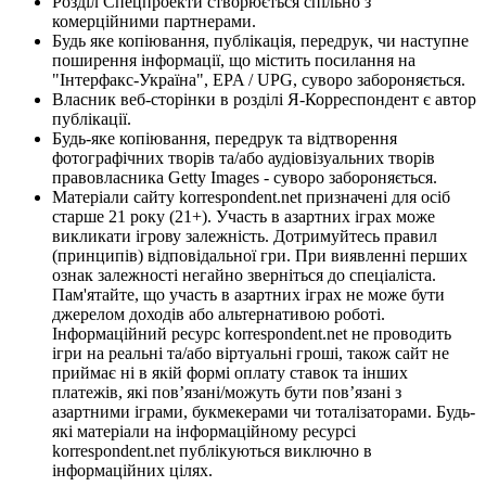
Розділ Спецпроекти створюється спільно з
комерційними партнерами.
Будь яке копіювання, публікація, передрук, чи наступне
поширення інформації, що містить посилання на
"Інтерфакс-Україна", EPA / UPG, суворо забороняється.
Власник веб-сторінки в розділі Я-Корреспондент є автор
публікації.
Будь-яке копіювання, передрук та відтворення
фотографічних творів та/або аудіовізуальних творів
правовласника Getty Images - суворо забороняється.
Матеріали сайту korrespondent.net призначені для осіб
старше 21 року (21+). Участь в азартних іграх може
викликати ігрову залежність. Дотримуйтесь правил
(принципів) відповідальної гри. При виявленні перших
ознак залежності негайно зверніться до спеціаліста.
Пам'ятайте, що участь в азартних іграх не може бути
джерелом доходів або альтернативою роботі.
Інформаційний ресурс korrespondent.net не проводить
ігри на реальні та/або віртуальні гроші, також сайт не
приймає ні в якій формі оплату ставок та інших
платежів, які пов’язані/можуть бути пов’язані з
азартними іграми, букмекерами чи тоталізаторами. Будь-
які матеріали на інформаційному ресурсі
korrespondent.net публікуються виключно в
інформаційних цілях.