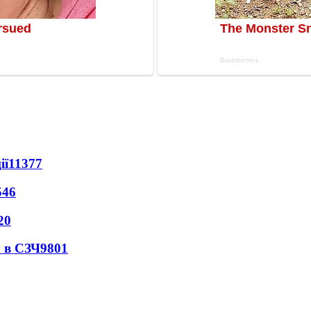
ії
11377
546
20
 в СЗЧ
9801