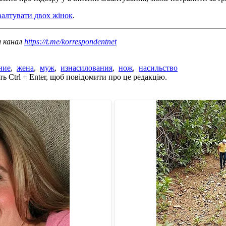
валтувати двох жінок
.
ш канал
https://t.me/korrespondentnet
ние
,
жена
,
муж
,
изнасилования
,
нож
,
насильство
ь Ctrl + Enter, щоб повідомити про це редакцію.