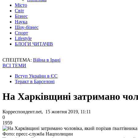
Місто
Світ
Бізнес
Наука
Шоу-бізнес
Спорт
Lifestyle
БЛОГИ ЧИТАЧІВ
СПЕЦТЕМА:
Війна в Ірані
ВСІ ТЕМИ
Вступ України в ЄС
Теракт в Барселоні
На Харківщині затримано чоло
Корреспондент.net, 15 жовтня 2019, 11:11
0
1959
Фото: пресс-служба Нацполиции