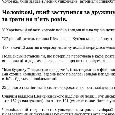
Чоловіка, який завдав тілесних ушкоджень, затримали співроб
Чоловікові, який заступився за дружину
за ґрати на п'ять років.
У Харківській області чоловік побив і завдав кілька ударів ноже
"27-річний житель селища Шевченкове Куп'янського району заста
Так, вночі 13 жовтня в чергову частину поліції звернулася ме
Поліцейські встановили, що потерпіла перебувала в кафе, розта
вирішила піти додому, але чоловікові про це не повідомила.
"Біля будинку її наздогнав невідомий, із застосуванням фізичн
Він схопив кривдника, вдарив його по голові і завдав нападник
втік", - йдеться в повідомленні.
25-річного ґвалтівника із сильною кровотечею госпіталізували
Слідчим відділом Шевченківського відділення поліції Куп'янсь
1 ст. 152 (зґвалтування) і за ч.1 ст. 121 (умисне тяжке тілесне
Чоловіка, який завдав тілесних ушкоджень, затримали співробіт
після завершення лікування і результатів експертиз буде повідо