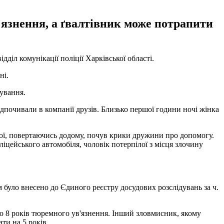
'язнення, а ґвалтівник може потрапити
дділ комунікації поліції Харківської області.
ні.
тування.
ідпочивали в компанії друзів. Близько першої години ночі жінка
ілої, повертаючись додому, почув крики дружини про допомогу.
іцейського автомобіля, чоловік потерпілої з місця злочину
 було внесено до Єдиного реєстру досудових розслідувань за ч.
до 8 років тюремного ув'язнення. Інший зловмисник, якому
ти на 5 років.