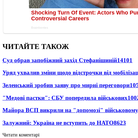
ЧИТАЙТЕ ТАКОЖ
Суд обрав запобіжний захід Стефанішиній
14101
Уряд ухвалив зміни щодо відстрочки від мобілізац
Зеленський зробив заяву про мирні переговори
10
"Медові пастки": СБУ попередила військових
100
Майора ВСП викрили на "допомозі" військовому
Залужний: Україна не вступить до НАТО
8623
Читати коментарі