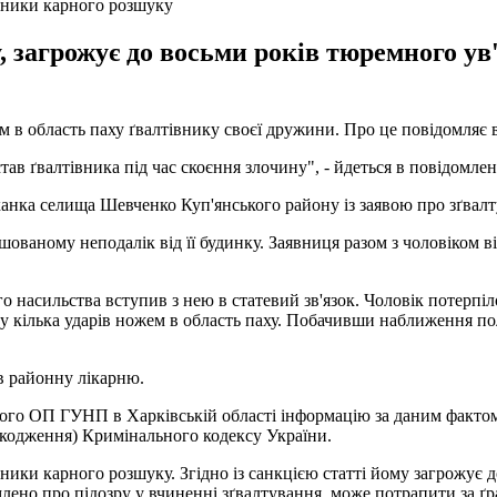
ітники карного розшуку
, загрожує до восьми років тюремного ув
м в область паху ґвалтівнику своєї дружини. Про це повідомляє ві
в ґвалтівника під час скоєння злочину", - йдеться в повідомлен
шканка селища Шевченко Куп'янського району із заявою про зґвал
шованому неподалік від її будинку. Заявниця разом з чоловіком в
ого насильства вступив з нею в статевий зв'язок. Чоловік потерп
у кілька ударів ножем в область паху. Побачивши наближення пол
 в районну лікарню.
кого ОП ГУНП в Харківській області інформацію за даним фактом
 ушкодження) Кримінального кодексу України.
ники карного розшуку. Згідно із санкцією статті йому загрожує 
млено про підозру у вчиненні зґвалтування, може потрапити за ґра