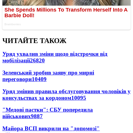
ЧИТАЙТЕ ТАКОЖ
Уряд ухвалив зміни щодо відстрочки від
мобілізації
26820
Зеленський зробив заяву про мирні
переговори
10409
Уряд змінив правила обслуговування чоловіків у
консульствах за кордоном
10095
"Медові пастки": СБУ попередила
військових
9887
Майора ВСП викрили на "допомозі"