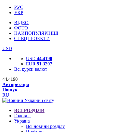
РУС
УКР
ВІДЕО
ФОТО
НАЙПОПУЛЯРНІШІ
СПЕЦПРОЕКТИ
USD
USD
44.4190
EUR
51.3207
Всі курси валют
44.4190
Авторизація
Пошук
RU
ВСІ РОЗДІЛИ
Головна
Україна
Всі новини розділу
Політика