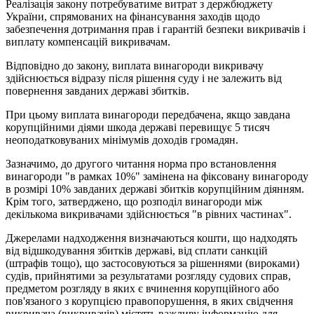
Реалізація закону потребуватиме витрат з держбюджету
України, спрямованих на фінансування заходів щодо
забезпечення дотримання прав і гарантій безпеки викривачів і
виплату компенсацій викривачам.
Відповідно до закону, виплата винагороди викривачу
здійснюється відразу після рішення суду і не залежить від
повернення завданих державі збитків.
При цьому виплата винагороди передбачена, якщо завдана
корупційними діями шкода державі перевищує 5 тисяч
неоподатковуваних мінімумів доходів громадян.
Зазначимо, до другого читання норма про встановлення
винагороди "в рамках 10%" замінена на фіксовану винагороду
в розмірі 10% завданих державі збитків корупційним діянням.
Крім того, затверджено, що розподіл винагороди між
декількома викривачами здійснюється "в рівних частинах".
Джерелами надходження визначаються кошти, що надходять
від відшкодування збитків державі, від сплати санкцій
(штрафів тощо), що застосовуються за рішеннями (вироками)
судів, прийнятими за результатами розгляду судових справ,
предметом розгляду в яких є вчинення корупційного або
пов'язаного з корупцією правопорушення, в яких свідчення
викривача (викривачів) містять важливу інформацію для