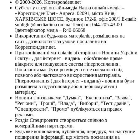
© 2000-2026, Korrespondent.net
Суб'єкт у сфері онлайн-медіа Назва онлайн-медіа –
«КореспонденТ.net» Адреса: 02091, місто Київ,
ХАРКІВСЬКЕ ШОСЕ, будинок 172-Б, офіс 208/1 E-mail:
sunlight@mediadim.com.ua
Телефон: 044-205-43-00
Ідентифікатор медіа – R40-06068
Використання будь-яких матеріалів, розміщених на
сайті, дозволяється за умови посилання на
Корреспондент.net.
При копіюванні матеріалів зі сторінки « Новини України
і світу» , для інтернет - видань - обов'язкове пряме
відкрите для пошукових систем гіперпосилання .
Посилання має бути розміщена в незалежності від
повного або часткового використання матеріалів.
Гіперпосилання ( для інтернет - видань) - повинна бути
розміщена в підзаголовку або в першому абзаці
матеріалу.
Новини з позначками "Думка", "Експертиза", "Заява",
"Регіони", "Гроші", "Влада", "Вибори", "Тест-драйв",
"Спецпроекти", "Промо" публікуються на правах
реклами.
Розділ Спецпроекти створюється спільно з
комерційними партнерами.
Будь яке копіювання, публікація, передрук, чи наступне
поширення інформації, що містить посилання на