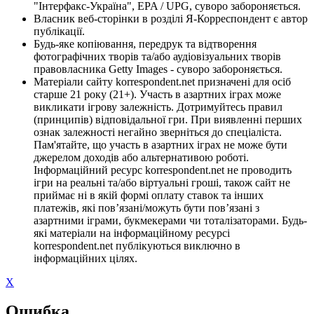
"Інтерфакс-Україна", EPA / UPG, суворо забороняється.
Власник веб-сторінки в розділі Я-Корреспондент є автор
публікації.
Будь-яке копіювання, передрук та відтворення
фотографічних творів та/або аудіовізуальних творів
правовласника Getty Images - суворо забороняється.
Матеріали сайту korrespondent.net призначені для осіб
старше 21 року (21+). Участь в азартних іграх може
викликати ігрову залежність. Дотримуйтесь правил
(принципів) відповідальної гри. При виявленні перших
ознак залежності негайно зверніться до спеціаліста.
Пам'ятайте, що участь в азартних іграх не може бути
джерелом доходів або альтернативою роботі.
Інформаційний ресурс korrespondent.net не проводить
ігри на реальні та/або віртуальні гроші, також сайт не
приймає ні в якій формі оплату ставок та інших
платежів, які пов’язані/можуть бути пов’язані з
азартними іграми, букмекерами чи тоталізаторами. Будь-
які матеріали на інформаційному ресурсі
korrespondent.net публікуються виключно в
інформаційних цілях.
X
Ошибка