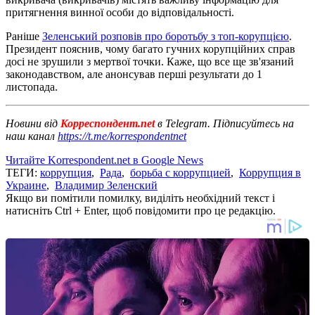
притягнення винної особи до відповідальності.
Раніше
Зеленський розповів про боротьбу з топ-корупцією
.
Президент пояснив, чому багато гучних корупційних справ
досі не зрушили з мертвої точки. Каже, що все ще зв'язаний
законодавством, але анонсував перші результати до 1
листопада.
Новини від
Корреспондент.net
в Telegram. Підписуйтесь на
наш канал
https://t.me/korrespondentnet
Читайте Korrespondent.net в Google News
ТЕГИ:
коррупция
,
Рада
,
борьба с коррупцией
,
Коррупция в
Украине
,
Владимир Зеленский
Якщо ви помітили помилку, виділіть необхідний текст і
натисніть Ctrl + Enter, щоб повідомити про це редакцію.