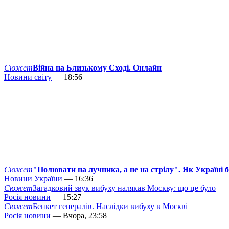
Сюжет
Війна на Близькому Сході. Онлайн
Новини світу
— 18:56
Сюжет
"Полювати на лучника, а не на стрілу". Як Україні 
Новини України
— 16:36
Сюжет
Загадковий звук вибуху налякав Москву: що це було
Росія новини
— 15:27
Сюжет
Бенкет генералів. Наслідки вибуху в Москві
Росія новини
— Вчора, 23:58