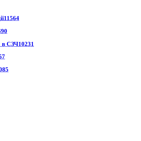
ії
11564
690
 в СЗЧ
10231
57
085