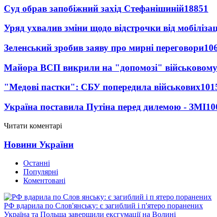
Суд обрав запобіжний захід Стефанішиній
18851
Уряд ухвалив зміни щодо відстрочки від мобілізац
Зеленський зробив заяву про мирні переговори
10
Майора ВСП викрили на "допомозі" військовому
"Медові пастки": СБУ попередила військових
101
Україна поставила Путіна перед дилемою - ЗМІ
10
Читати коментарі
Новини України
Останні
Популярні
Коментовані
РФ вдарила по Слов'янську: є загиблий і п'ятеро поранених
Україна та Польща завершили ексгумації на Волині