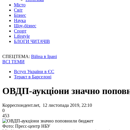
Місто
Світ
Бізнес
Наука
Шоу-бізнес
Спорт
Lifestyle
БЛОГИ ЧИТАЧІВ
СПЕЦТЕМА:
Війна в Ірані
ВСІ ТЕМИ
Вступ України в ЄС
Теракт в Барселоні
ОВДП-аукціони значно попов
Корреспондент.net, 12 листопада 2019, 22:10
0
453
Фото: Пресс-центр НБУ