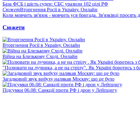
База ФСБ і шість суден: СБС уразили 102 цілі РФ
Сюжет
Вторгнення Росії в Україну. Онлайн
Коли мовчить зв'язок - мовчить уся бригада. Зв'язківці просять
Сюжети
Вторгнення Росії в Україну. Онлайн
Війна на Близькому Сході. Онлайн
"Полювати на лучника, а не на стрілу". Як Україні боротись з 
Загадковий звук вибуху налякав Москву: що це було
Підсумки 06.08: Санкції проти РФ і дрон у Лейпцигу