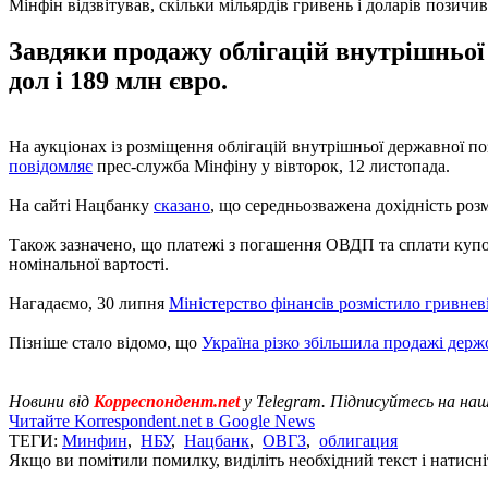
Мінфін відзвітував, скільки мільярдів гривень і доларів позичи
Завдяки продажу облігацій внутрішньої
дол і 189 млн євро.
На аукціонах із розміщення облігацій внутрішньої державної по
повідомляє
прес-служба Мінфіну у вівторок, 12 листопада.
На сайті Нацбанку
сказано
, що середньозважена дохідність роз
Також зазначено, що платежі з погашення ОВДП та сплати купон
номінальної вартості.
Нагадаємо, 30 липня
Міністерство фінансів розмістило гривне
Пізніше стало відомо, що
Україна різко збільшила продажі держ
Новини від
Корреспондент.net
у Telegram. Підписуйтесь на на
Читайте Korrespondent.net в Google News
ТЕГИ:
Минфин
,
НБУ
,
Нацбанк
,
ОВГЗ
,
облигация
Якщо ви помітили помилку, виділіть необхідний текст і натисніт