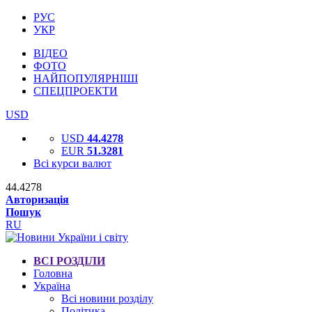
РУС
УКР
ВІДЕО
ФОТО
НАЙПОПУЛЯРНІШІ
СПЕЦПРОЕКТИ
USD
USD
44.4278
EUR
51.3281
Всі курси валют
44.4278
Авторизація
Пошук
RU
ВСІ РОЗДІЛИ
Головна
Україна
Всі новини розділу
Політика