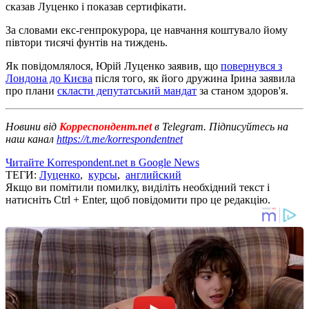
сказав Луценко і показав сертифікати.
За словами екс-генпрокурора, це навчання коштувало йому
півтори тисячі фунтів на тиждень.
Як повідомлялося, Юрій Луценко заявив, що
повернувся з
Лондона до Києва
після того, як його дружина Ірина заявила
про плани
скласти депутатський мандат
за станом здоров'я.
Новини від
Корреспондент.net
в Telegram. Підписуйтесь на
наш канал
https://t.me/korrespondentnet
Читайте Korrespondent.net в Google News
ТЕГИ:
Луценко
,
курсы
,
английский
Якщо ви помітили помилку, виділіть необхідний текст і
натисніть Ctrl + Enter, щоб повідомити про це редакцію.