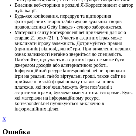
Власник веб-сторінки в розділі Я-Корреспондент є автор
публікації.
Будь-яке копіювання, передрук та відтворення
фотографічних творів та/або аудіовізуальних творів
правовласника Getty Images - суворо забороняється.
Матеріали сайту korrespondent.net призначені для осіб
старше 21 року (21+). Участь в азартних іграх може
викликати ігрову залежність. Дотримуйтесь правил
(принципів) відповідальної гри. При виявленні перших
ознак залежності негайно зверніться до спеціаліста.
Пам'ятайте, що участь в азартних іграх не може бути
джерелом доходів або альтернативою роботі.
Інформаційний ресурс korrespondent.net не проводить
ігри на реальні та/або віртуальні гроші, також сайт не
приймає ні в якій формі оплату ставок та інших
платежів, які пов’язані/можуть бути пов’язані з
азартними іграми, букмекерами чи тоталізаторами. Будь-
які матеріали на інформаційному ресурсі
korrespondent.net публікуються виключно в
інформаційних цілях.
X
Ошибка