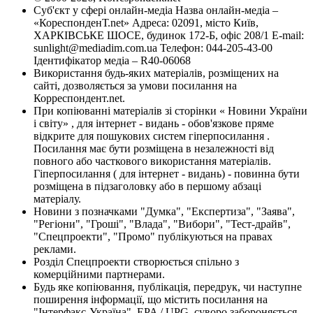
Суб'єкт у сфері онлайн-медіа Назва онлайн-медіа –
«КореспонденТ.net» Адреса: 02091, місто Київ,
ХАРКІВСЬКЕ ШОСЕ, будинок 172-Б, офіс 208/1 E-mail:
sunlight@mediadim.com.ua
Телефон: 044-205-43-00
Ідентифікатор медіа – R40-06068
Використання будь-яких матеріалів, розміщених на
сайті, дозволяється за умови посилання на
Корреспондент.net.
При копіюванні матеріалів зі сторінки « Новини України
і світу» , для інтернет - видань - обов'язкове пряме
відкрите для пошукових систем гіперпосилання .
Посилання має бути розміщена в незалежності від
повного або часткового використання матеріалів.
Гіперпосилання ( для інтернет - видань) - повинна бути
розміщена в підзаголовку або в першому абзаці
матеріалу.
Новини з позначками "Думка", "Експертиза", "Заява",
"Регіони", "Гроші", "Влада", "Вибори", "Тест-драйв",
"Спецпроекти", "Промо" публікуються на правах
реклами.
Розділ Спецпроекти створюється спільно з
комерційними партнерами.
Будь яке копіювання, публікація, передрук, чи наступне
поширення інформації, що містить посилання на
"Інтерфакс-Україна", EPA / UPG, суворо забороняється.