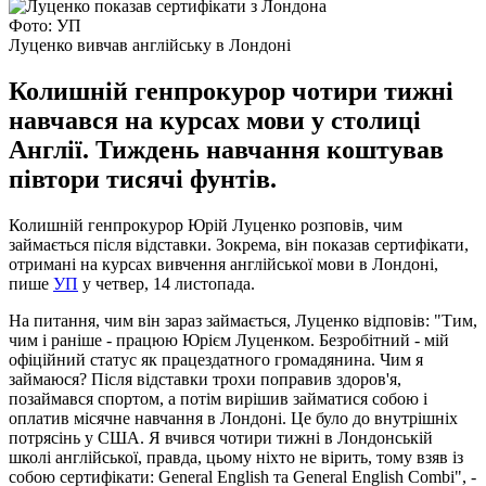
Фото: УП
Луценко вивчав англійську в Лондоні
Колишній генпрокурор чотири тижні
навчався на курсах мови у столиці
Англії. Тиждень навчання коштував
півтори тисячі фунтів.
Колишній генпрокурор Юрій Луценко розповів, чим
займається після відставки. Зокрема, він показав сертифікати,
отримані на курсах вивчення англійської мови в Лондоні,
пише
УП
у четвер, 14 листопада.
На питання, чим він зараз займається, Луценко відповів: "Тим,
​​чим і раніше - працюю Юрієм Луценком. Безробітний - мій
офіційний статус як працездатного громадянина. Чим я
займаюся? Після відставки трохи поправив здоров'я,
позаймався спортом, а потім вирішив займатися собою і
оплатив місячне навчання в Лондоні. Це було до внутрішніх
потрясінь у США. Я вчився чотири тижні в Лондонській
школі англійської, правда, цьому ніхто не вірить, тому взяв із
собою сертифікати: General English та General English Combi", -