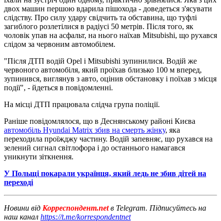
двох машин першою вдарила пішохода - доведеться з'ясувати
слідству. Про силу удару свідчить та обставина, що туфлі
загиблого розлетілися в радіусі 50 метрів. Після того, як
чоловік упав на асфальт, на нього наїхав Mitsubishi, що рухався
слідом за червоним автомобілем.
"Після ДТП водій Opel і Mitsubishi зупинилися. Водій же
червоного автомобіля, який проїхав близько 100 м вперед,
зупинився, виглянув з авто, оцінив обстановку і поїхав з місця
події", - йдеться в повідомленні.
На місці ДТП працювала слідча група поліції.
Раніше повідомлялося, що в Деснянському районі Києва
автомобіль Hyundai Matrix збив на смерть жінку
, яка
переходила проїжджу частину. Водій запевняє, що рухався на
зелений сигнал світлофора і до останнього намагався
уникнути зіткнення.
У Польщі покарали українця, який ледь не збив дітей на
переході
Новини від
Корреспондент.net
в Telegram. Підписуйтесь на
наш канал
https://t.me/korrespondentnet