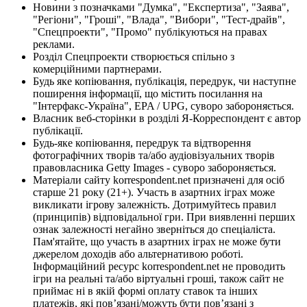
Новини з позначками "Думка", "Експертиза", "Заява",
"Регіони", "Гроші", "Влада", "Вибори", "Тест-драйв",
"Спецпроекти", "Промо" публікуються на правах
реклами.
Розділ Спецпроекти створюється спільно з
комерційними партнерами.
Будь яке копіювання, публікація, передрук, чи наступне
поширення інформації, що містить посилання на
"Інтерфакс-Україна", EPA / UPG, суворо забороняється.
Власник веб-сторінки в розділі Я-Корреспондент є автор
публікації.
Будь-яке копіювання, передрук та відтворення
фотографічних творів та/або аудіовізуальних творів
правовласника Getty Images - суворо забороняється.
Матеріали сайту korrespondent.net призначені для осіб
старше 21 року (21+). Участь в азартних іграх може
викликати ігрову залежність. Дотримуйтесь правил
(принципів) відповідальної гри. При виявленні перших
ознак залежності негайно зверніться до спеціаліста.
Пам'ятайте, що участь в азартних іграх не може бути
джерелом доходів або альтернативою роботі.
Інформаційний ресурс korrespondent.net не проводить
ігри на реальні та/або віртуальні гроші, також сайт не
приймає ні в якій формі оплату ставок та інших
платежів, які пов’язані/можуть бути пов’язані з