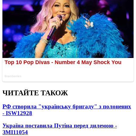
ЧИТАЙТЕ ТАКОЖ
РФ створила "українську бригаду" з полонених
- ISW
12928
Україна поставила Путіна перед дилемою -
ЗМІ
11054