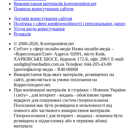
Використання матеріалів korrespondent.net
Правила користування сайтом
Договір користування сайтом
Політика у сфері конфіденційності і персональних даних
Угода щодо користування
Редакція
© 2000-2026, Korrespondent.net
Суб'єкт у сфері онлайн-медіа Назва онлайн-медіа –
«КореспонденТ.net» Адреса: 02091, місто Київ,
ХАРКІВСЬКЕ ШОСЕ, будинок 172-Б, офіс 208/1 E-mail:
sunlight@mediadim.com.ua
Телефон: 044-205-43-00
Ідентифікатор медіа – R40-06068
Використання будь-яких матеріалів, розміщених на
сайті, дозволяється за умови посилання на
Корреспондент.net.
При копіюванні матеріалів зі сторінки « Новини України
і світу» , для інтернет - видань - обов'язкове пряме
відкрите для пошукових систем гіперпосилання .
Посилання має бути розміщена в незалежності від
повного або часткового використання матеріалів.
Гіперпосилання ( для інтернет - видань) - повинна бути
розміщена в підзаголовку або в першому абзаці
матеріалу.