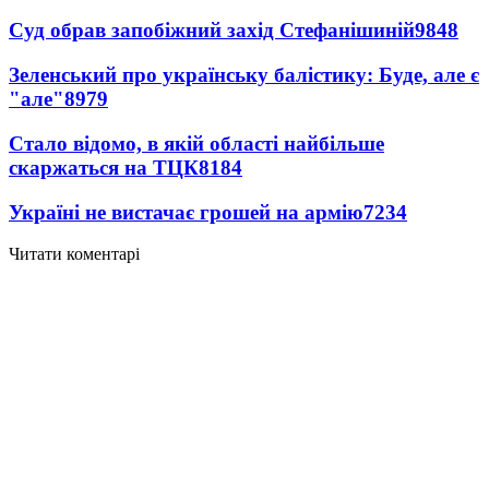
Суд обрав запобіжний захід Стефанішиній
9848
Зеленський про українську балістику: Буде, але є
"але"
8979
Стало відомо, в якій області найбільше
скаржаться на ТЦК
8184
Україні не вистачає грошей на армію
7234
Читати коментарі