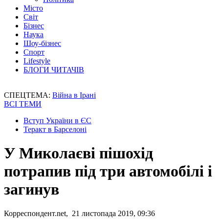
Місто
Світ
Бізнес
Наука
Шоу-бізнес
Спорт
Lifestyle
БЛОГИ ЧИТАЧІВ
СПЕЦТЕМА:
Війна в Ірані
ВСІ ТЕМИ
Вступ України в ЄС
Теракт в Барселоні
У Миколаєві пішохід
потрапив під три автомобілі і
загинув
Корреспондент.net, 21 листопада 2019, 09:36