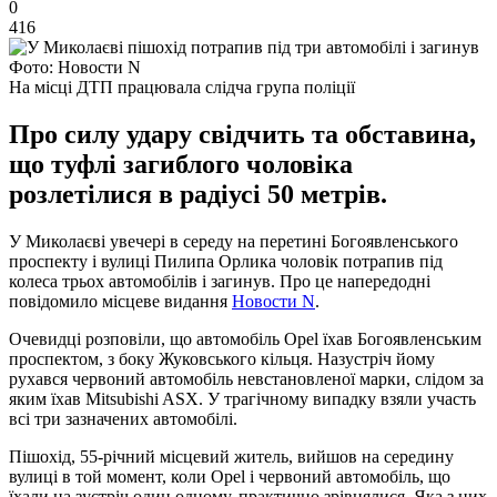
0
416
Фото: Новости N
На місці ДТП працювала слідча група поліції
Про силу удару свідчить та обставина,
що туфлі загиблого чоловіка
розлетілися в радіусі 50 метрів.
У Миколаєві увечері в середу на перетині Богоявленського
проспекту і вулиці Пилипа Орлика чоловік потрапив під
колеса трьох автомобілів і загинув. Про це напередодні
повідомило місцеве видання
Новости N
.
Очевидці розповіли, що автомобіль Opel їхав Богоявленським
проспектом, з боку Жуковського кільця. Назустріч йому
рухався червоний автомобіль невстановленої марки, слідом за
яким їхав Mitsubishi ASX. У трагічному випадку взяли участь
всі три зазначених автомобілі.
Пішохід, 55-річний місцевий житель, вийшов на середину
вулиці в той момент, коли Opel і червоний автомобіль, що
їхали на зустріч один одному, практично зрівнялися. Яка з цих