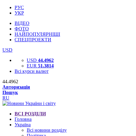
РУС
УКР
ВІДЕО
ФОТО
НАЙПОПУЛЯРНІШІ
СПЕЦПРОЕКТИ
USD
USD
44.4962
EUR
51.3814
Всі курси валют
44.4962
Авторизація
Пошук
RU
ВСІ РОЗДІЛИ
Головна
Україна
Всі новини розділу
Політика