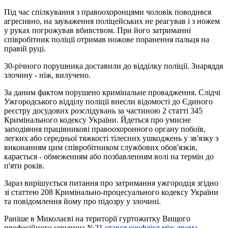
Під час спілкування з правоохоронцями чоловік поводився
агресивно, на зауваження поліцейських не реагував і з ножем
у руках погрожував вбивством. При його затриманні
співробітник поліції отримав ножове поранення пальця на
правій руці.
30-річного порушника доставили до відділку поліції. Знаряддя
злочину - ніж, вилучено.
За даним фактом порушено кримінальне провадження. Слідчі
Ужгородського відділу поліції внесли відомості до Єдиного
реєстру досудових розслідувань за частиною 2 статті 345
Кримінального кодексу України. Йдеться про умисне
заподіяння працівникові правоохоронного органу побоїв,
легких або середньої тяжкості тілесних ушкоджень у зв'язку з
виконанням цим співробітником службових обов'язків,
карається - обмеженням або позбавленням волі на термін до
п'яти років.
Зараз вирішується питання про затримання ужгородця згідно
зі статтею 208 Кримінально-процесуального кодексу України
та повідомлення йому про підозру у злочині.
Раніше в Миколаєві на території гуртожитку Вищого
професійного училища №21
стався конфлікт між двома