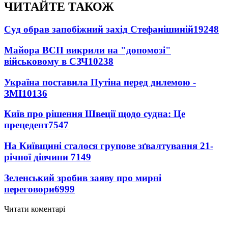
ЧИТАЙТЕ ТАКОЖ
Суд обрав запобіжний захід Стефанішиній
19248
Майора ВСП викрили на "допомозі"
військовому в СЗЧ
10238
Україна поставила Путіна перед дилемою -
ЗМІ
10136
Київ про рішення Швеції щодо судна: Це
прецедент
7547
На Київщині сталося групове зґвалтування 21-
річної дівчини
7149
Зеленський зробив заяву про мирні
переговори
6999
Читати коментарі