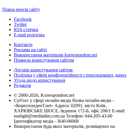
Повна версія сайту
Facebook
Twitter
RSS-стрічки
E-mail розсилка
Контакти
Реклама на сайті
Використання матеріалів korrespondent.net
Правила користування сайтом
Договір користування сайтом
Політика у сфері конфіденційності і персональних даних
Угода щодо користування
Редакція
© 2000-2026, Korrespondent.net
Суб'єкт у сфері онлайн-медіа Назва онлайн-медіа –
«КореспонденТ.net» Адреса: 02091, місто Київ,
ХАРКІВСЬКЕ ШОСЕ, будинок 172-Б, офіс 208/1 E-mail:
sunlight@mediadim.com.ua
Телефон: 044-205-43-00
Ідентифікатор медіа – R40-06068
Використання будь-яких матеріалів, розміщених на