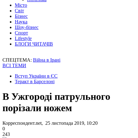
Місто
Світ
Бізнес
Наука
Шоу-бізнес
Спорт
Lifestyle
БЛОГИ ЧИТАЧІВ
СПЕЦТЕМА:
Війна в Ірані
ВСІ ТЕМИ
Вступ України в ЄС
Теракт в Барселоні
В Ужгороді патрульного
порізали ножем
Корреспондент.net, 25 листопада 2019, 10:20
0
243