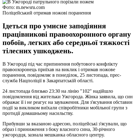
Фото: m.newsru.com
Поліцейський отримав ножові поранення
Ідеться про умисне заподіяння
працівникові правоохоронного органу
побоїв, легких або середньої тяжкості
тілесних ушкоджень.
В Ужгороді під час припинення побутового конфлікту
правоохоронець приїхав на виклик і отримав ножове
поранення, повідомляє в понеділок, 25 листопада, прес-
служба Нацполіції в Закарпатській області.
24 листопада близько 23:30 на лінію "102" надійшло
повідомлення від жительки Ужгорода. Жінка заявила, що син
ображає її і не реагує на зауваження. Для з'ясування обставин
події за викликом виїхали співробітники мобільної групи з
протидії домашньому насильству.
Прибувши за вказаною адресою, поліцейські з'ясували, що
образ і приниження з боку власного сина, 30-річного
ужгородця, зазнала мешканка обласного центру.