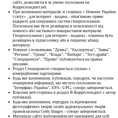
сайті, дозволяється за умови посилання на
Корреспондент.net.
При копіюванні матеріалів зі сторінки « Новини України
і світу» , для інтернет - видань - обов'язкове пряме
відкрите для пошукових систем гіперпосилання .
Посилання має бути розміщена в незалежності від
повного або часткового використання матеріалів.
Гіперпосилання ( для інтернет - видань) - повинна бути
розміщена в підзаголовку або в першому абзаці
матеріалу.
Новини з позначками "Думка", "Експертиза", "Заява",
"Регіони", "Гроші", "Влада", "Вибори", "Тест-драйв",
"Спецпроекти", "Промо" публікуються на правах
реклами.
Розділ Спецпроекти створюється спільно з
комерційними партнерами.
Будь яке копіювання, публікація, передрук, чи наступне
поширення інформації, що містить посилання на
"Інтерфакс-Україна", EPA / UPG, суворо забороняється.
Власник веб-сторінки в розділі Я-Корреспондент є автор
публікації.
Будь-яке копіювання, передрук та відтворення
фотографічних творів та/або аудіовізуальних творів
правовласника Getty Images - суворо забороняється.
Матеріали сайту korrespondent.net призначені для осіб