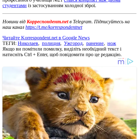
студентами
із застосуванням холодної зброї.
Новини від
Корреспондент.net
в Telegram. Підписуйтесь на
наш канал
https://t.me/korrespondentnet
Читайте Korrespondent.net в Google News
ТЕГИ:
Николаев
,
полиция
,
Ужгород
,
ранение
,
нож
Якщо ви помітили помилку, виділіть необхідний текст і
натисніть Ctrl + Enter, щоб повідомити про це редакцію.