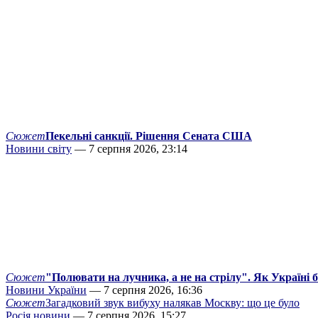
Сюжет
Пекельні санкції. Рішення Сената США
Новини світу
— 7 серпня 2026, 23:14
Сюжет
"Полювати на лучника, а не на стрілу". Як Україні 
Новини України
— 7 серпня 2026, 16:36
Сюжет
Загадковий звук вибуху налякав Москву: що це було
Росія новини
— 7 серпня 2026, 15:27