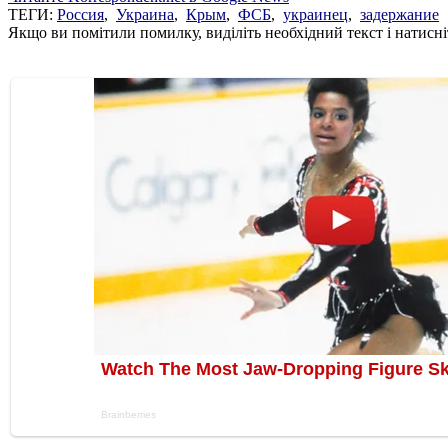
ТЕГИ:
Россия
,
Украина
,
Крым
,
ФСБ
,
украинец
,
задержание
Якщо ви помітили помилку, виділіть необхідний текст і натисніт