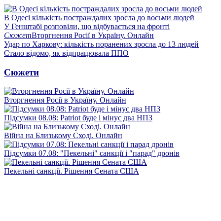
В Одесі кількість постраждалих зросла до восьми людей
У Генштабі розповіли, що відбувається на фронті
Сюжет
Вторгнення Росії в Україну. Онлайн
Удар по Харкову: кількість поранених зросла до 13 людей
Стало відомо, як відпрацювала ППО
Сюжети
Вторгнення Росії в Україну. Онлайн
Підсумки 08.08: Patriot буде і мінус два НПЗ
Війна на Близькому Сході. Онлайн
Підсумки 07.08: "Пекельні" санкції і "парад" дронів
Пекельні санкції. Рішення Сената США