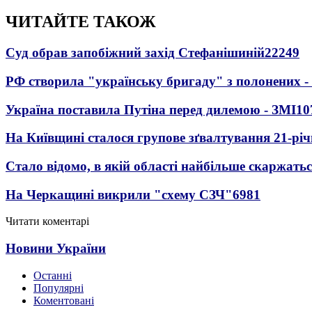
ЧИТАЙТЕ ТАКОЖ
Суд обрав запобіжний захід Стефанішиній
22249
РФ створила "українську бригаду" з полонених -
Україна поставила Путіна перед дилемою - ЗМІ
10
На Київщині сталося групове зґвалтування 21-річ
Стало відомо, в якій області найбільше скаржать
На Черкащині викрили "схему СЗЧ"
6981
Читати коментарі
Новини України
Останні
Популярні
Коментовані