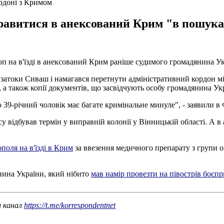
ордоні з Кримом
правитися в анексований Крим "в пошук
п на в'їзді в анексований Крим раніше судимого громадянина У
вж затоки Сиваш і намагався перетнути адміністративний кордон
, а також копії документів, що засвідчують особу громадянина Ук
 39-річний чоловік має багате кримінальне минуле", - заявили в
у відбував термін у виправній колонії у Вінницькій області. А 
оля на в'їзді в Крим
за ввезення медичного препарату з групи о
ина України, який нібито
мав намір провезти на півострів боєп
ш канал
https://t.me/korrespondentnet