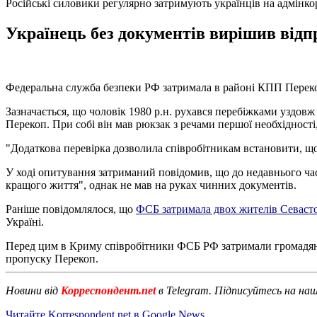
Російські силовики регулярно затримують українців на адмінк
Українець без документів вирішив від
Федеральна служба безпеки РФ затримала в районі КПП Переко
Зазначається, що чоловік 1980 р.н. рухався перебіжками уздо
Перекоп. При собі він мав рюкзак з речами першої необхідності
"Додаткова перевірка дозволила співробітникам встановити, що
У ході опитування затриманий повідомив, що до недавнього час
кращого життя", однак не мав на руках чинних документів.
Раніше повідомлялося, що
ФСБ затримала двох жителів Севастоп
Україні.
Перед цим в Криму співробітники ФСБ РФ затримали громадян
пропуску Перекоп.
Новини від
Корреспондент.net
в Telegram. Підписуйтесь на на
Читайте Korrespondent.net в Google News