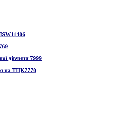
 ISW
11406
769
ної дівчини
7999
ся на ТЦК
7770