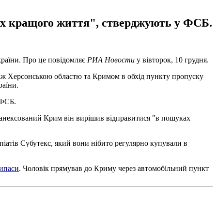
ах кращого життя", стверджують у ФСБ.
країни. Про це повідомляє
РИА Новости
у вівторок, 10 грудня.
 між Херсонською областю та Кримом в обхід пункту пропуску
раїни.
 ФСБ.
в анексований Крим він вирішив відправитися "в пошуках
піатів Субутекс, який вони нібито регулярно купували в
рипаси
. Чоловік прямував до Криму через автомобільний пункт