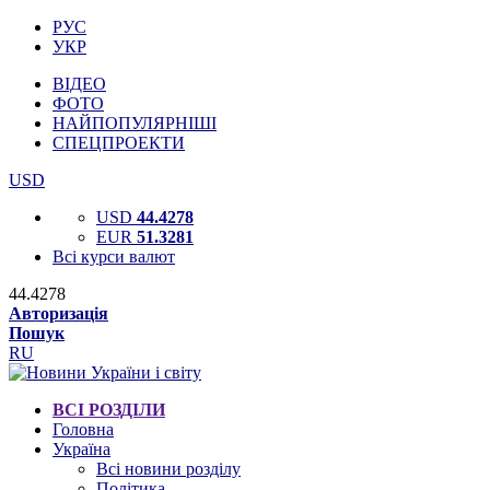
РУС
УКР
ВІДЕО
ФОТО
НАЙПОПУЛЯРНІШІ
СПЕЦПРОЕКТИ
USD
USD
44.4278
EUR
51.3281
Всі курси валют
44.4278
Авторизація
Пошук
RU
ВСІ РОЗДІЛИ
Головна
Україна
Всі новини розділу
Політика