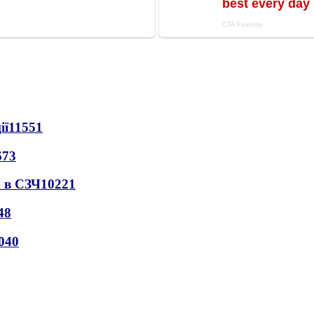
ії
11551
673
 в СЗЧ
10221
48
040