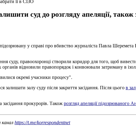
абрати її в СІЗО
ишити суд до розгляду апеляції, також з
підозрювану у справі про вбивство журналіста Павла Шеремета 
ня суду, правоохоронці створили коридор для того, щоб вивести п
ганів відновили правопорядок і конвоювали затриману в ізолят
з'явилися окремі учасники процесу".
я залишати залу суду після закриття засідання. Після цього
в за
а засідання прокурорів. Також
розгляд апеляції підозрюваного Ан
ш канал
https://t.me/korrespondentnet