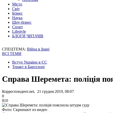
Місто
Світ
Бізнес
Наука
Шоу-бізнес
Спорт
Lifestyle
БЛОГИ ЧИТАЧІВ
СПЕЦТЕМА:
Війна в Ірані
ВСІ ТЕМИ
Вступ України в ЄС
Теракт в Барселоні
Справа Шеремета: поліція по
Корреспондент.net, 21 грудня 2019, 08:07
0
810
Фото: Скриншот из видео