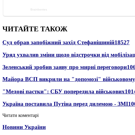
ЧИТАЙТЕ ТАКОЖ
Суд обрав запобіжний захід Стефанішиній
18527
Уряд ухвалив зміни щодо відстрочки від мобілізац
Зеленський зробив заяву про мирні переговори
10
Майора ВСП викрили на "допомозі" військовому
"Медові пастки": СБУ попередила військових
101
Україна поставила Путіна перед дилемою - ЗМІ
10
Читати коментарі
Новини України