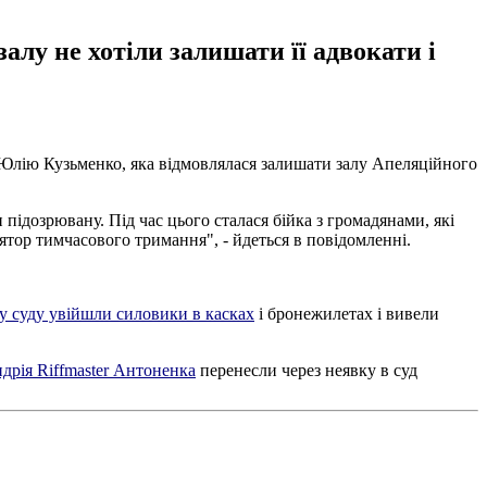
алу не хотіли залишати її адвокати і
Юлію Кузьменко, яка відмовлялася залишати залу Апеляційного
ідозрювану. Під час цього сталася бійка з громадянами, які
ор тимчасового тримання", - йдеться в повідомленні.
лу суду увійшли силовики в касках
і бронежилетах і вивели
дрія Riffmaster Антоненка
перенесли через неявку в суд