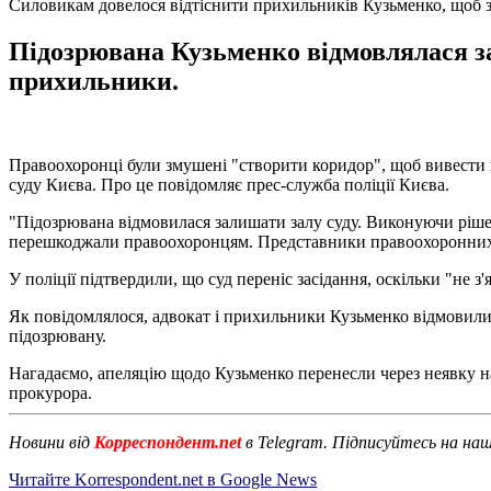
Силовикам довелося відтіснити прихильників Кузьменко, щоб з
Підозрювана Кузьменко відмовлялася зал
прихильники.
Правоохоронці були змушені "створити коридор", щоб вивести 
суду Києва. Про це повідомляє прес-служба поліції Києва.
"Підозрювана відмовилася залишати залу суду. Виконуючи рішен
перешкоджали правоохоронцям. Представники правоохоронних ор
У поліції підтвердили, що суд переніс засідання, оскільки "не 
Як повідомлялося, адвокат і прихильники Кузьменко відмовилис
підозрювану.
Нагадаємо, апеляцію щодо Кузьменко перенесли через неявку н
прокурора.
Новини від
Корреспондент.net
в Telegram. Підписуйтесь на на
Читайте Korrespondent.net в Google News