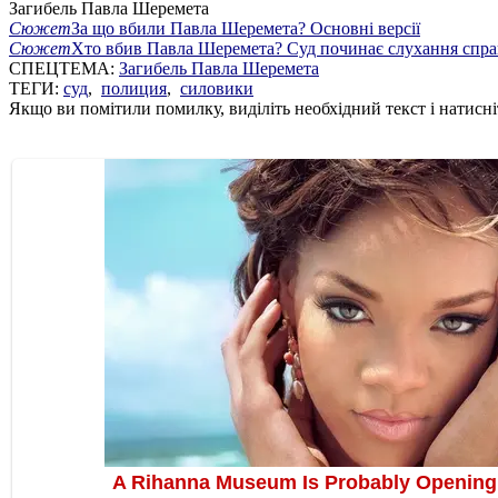
Загибель Павла Шеремета
Сюжет
За що вбили Павла Шеремета? Основні версії
Сюжет
Хто вбив Павла Шеремета? Суд починає слухання спр
СПЕЦТЕМА:
Загибель Павла Шеремета
ТЕГИ:
суд
,
полиция
,
силовики
Якщо ви помітили помилку, виділіть необхідний текст і натисніт