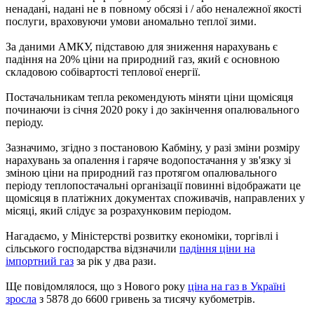
ненадані, надані не в повному обсязі і / або неналежної якості
послуги, враховуючи умови аномально теплої зими.
За даними АМКУ, підставою для зниження нарахувань є
падіння на 20% ціни на природний газ, який є основною
складовою собівартості теплової енергії.
Постачальникам тепла рекомендують міняти ціни щомісяця
починаючи із січня 2020 року і до закінчення опалювального
періоду.
Зазначимо, згідно з постановою Кабміну, у разі зміни розміру
нарахувань за опалення і гаряче водопостачання у зв'язку зі
зміною ціни на природний газ протягом опалювального
періоду теплопостачальні організації повинні відображати це
щомісяця в платіжних документах споживачів, направлених у
місяці, який слідує за розрахунковим періодом.
Нагадаємо, у Міністерстві розвитку економіки, торгівлі і
сільського господарства відзначили
падіння ціни на
імпортний газ
за рік у два рази.
Ще повідомлялося, що з Нового року
ціна на газ в Україні
зросла
з 5878 до 6600 гривень за тисячу кубометрів.