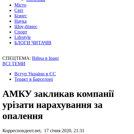
Місто
Світ
Бізнес
Наука
Шоу-бізнес
Спорт
Lifestyle
БЛОГИ ЧИТАЧІВ
СПЕЦТЕМА:
Війна в Ірані
ВСІ ТЕМИ
Вступ України в ЄС
Теракт в Барселоні
АМКУ закликав компанії
урізати нарахування за
опалення
Корреспондент.net, 17 січня 2020, 21:31