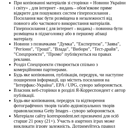
При копіюванні матеріалів зі сторінки « Новини України
і світу» , для інтернет - видань - обов'язкове пряме
відкрите для пошукових систем гіперпосилання .
Посилання має бути розміщена в незалежності від
повного або часткового використання матеріалів.
Гіперпосилання ( для інтернет - видань) - повинна бути
розміщена в підзаголовку або в першому абзаці
матеріалу.
Новини з позначками "Думка", "Експертиза", "Заява",
"Регіони", "Гроші", "Влада", "Вибори", "Тест-драйв",
"Спецпроекти", "Промо" публікуються на правах
реклами.
Розділ Спецпроекти створюється спільно з
комерційними партнерами.
Будь яке копіювання, публікація, передрук, чи наступне
поширення інформації, що містить посилання на
"Інтерфакс-Україна", EPA / UPG, суворо забороняється.
Власник веб-сторінки в розділі Я-Корреспондент є автор
публікації.
Будь-яке копіювання, передрук та відтворення
фотографічних творів та/або аудіовізуальних творів
правовласника Getty Images - суворо забороняється.
Матеріали сайту korrespondent.net призначені для осіб
старше 21 року (21+). Участь в азартних іграх може
викликати ігрову залежність. Дотримуйтесь правил