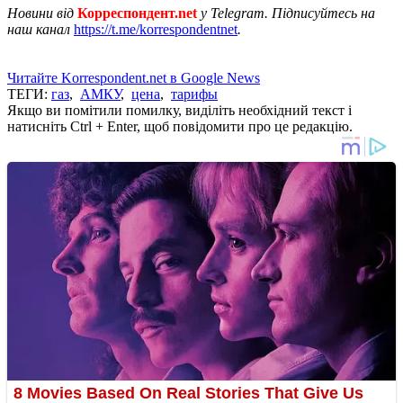
Новини від
Корреспондент.net
у Telegram. Підписуйтесь на
наш канал
https://t.me/korrespondentnet
.
Читайте Korrespondent.net в Google News
ТЕГИ:
газ
,
АМКУ
,
цена
,
тарифы
Якщо ви помітили помилку, виділіть необхідний текст і
натисніть Ctrl + Enter, щоб повідомити про це редакцію.