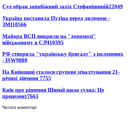
Суд обрав запобіжний захід Стефанішиній
22049
Україна поставила Путіна перед дилемою -
ЗМІ
10566
Майора ВСП викрили на "допомозі"
військовому в СЗЧ
10395
РФ створила "українську бригаду" з полонених
- ISW
9880
На Київщині сталося групове зґвалтування 21-
річної дівчини
7755
Київ про рішення Швеції щодо судна: Це
прецедент
7661
Читати коментарі