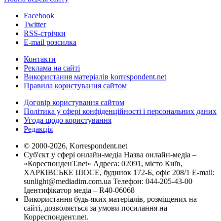
Facebook
Twitter
RSS-стрічки
E-mail розсилка
Контакти
Реклама на сайті
Використання матеріалів korrespondent.net
Правила користування сайтом
Договір користування сайтом
Політика у сфері конфіденційності і персональних даних
Угода щодо користування
Редакція
© 2000-2026, Korrespondent.net
Суб'єкт у сфері онлайн-медіа Назва онлайн-медіа –
«КореспонденТ.net» Адреса: 02091, місто Київ,
ХАРКІВСЬКЕ ШОСЕ, будинок 172-Б, офіс 208/1 E-mail:
sunlight@mediadim.com.ua
Телефон: 044-205-43-00
Ідентифікатор медіа – R40-06068
Використання будь-яких матеріалів, розміщених на
сайті, дозволяється за умови посилання на
Корреспондент.net.