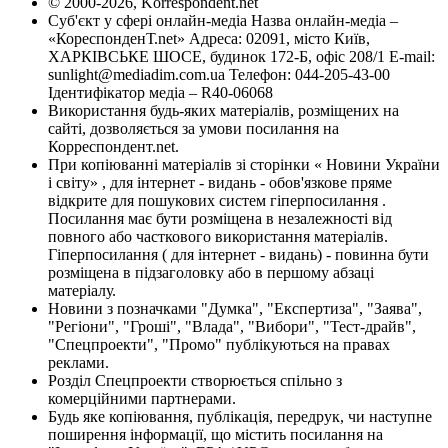
© 2000-2026, Korrespondent.net
Суб'єкт у сфері онлайн-медіа Назва онлайн-медіа –
«КореспонденТ.net» Адреса: 02091, місто Київ,
ХАРКІВСЬКЕ ШОСЕ, будинок 172-Б, офіс 208/1 E-mail:
sunlight@mediadim.com.ua
Телефон: 044-205-43-00
Ідентифікатор медіа – R40-06068
Використання будь-яких матеріалів, розміщених на
сайті, дозволяється за умови посилання на
Корреспондент.net.
При копіюванні матеріалів зі сторінки « Новини України
і світу» , для інтернет - видань - обов'язкове пряме
відкрите для пошукових систем гіперпосилання .
Посилання має бути розміщена в незалежності від
повного або часткового використання матеріалів.
Гіперпосилання ( для інтернет - видань) - повинна бути
розміщена в підзаголовку або в першому абзаці
матеріалу.
Новини з позначками "Думка", "Експертиза", "Заява",
"Регіони", "Гроші", "Влада", "Вибори", "Тест-драйв",
"Спецпроекти", "Промо" публікуються на правах
реклами.
Розділ Спецпроекти створюється спільно з
комерційними партнерами.
Будь яке копіювання, публікація, передрук, чи наступне
поширення інформації, що містить посилання на