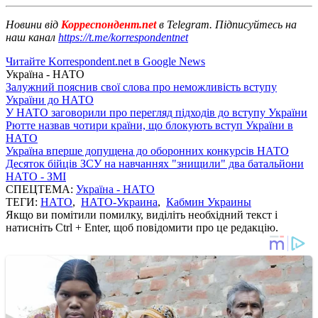
Новини від
Корреспондент.net
в Telegram. Підписуйтесь на
наш канал
https://t.me/korrespondentnet
Читайте Korrespondent.net в Google News
Україна - НАТО
Залужний пояснив свої слова про неможливість вступу
України до НАТО
У НАТО заговорили про перегляд підходів до вступу України
Рютте назвав чотири країни, що блокують вступ України в
НАТО
Україна вперше допущена до оборонних конкурсів НАТО
Десяток бійців ЗСУ на навчаннях "знищили" два батальйони
НАТО - ЗМІ
СПЕЦТЕМА:
Україна - НАТО
ТЕГИ:
НАТО
,
НАТО-Украина
,
Кабмин Украины
Якщо ви помітили помилку, виділіть необхідний текст і
натисніть Ctrl + Enter, щоб повідомити про це редакцію.