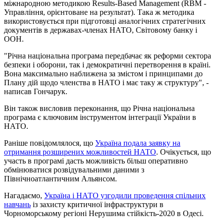
міжнародною методикою Results-Based Management (RBM -
Управління, орієнтоване на результат). Така ж методика
використовується при підготовці аналогічних стратегічних
документів в державах-членах НАТО, Світовому банку і
ООН.
"Річна національна програма передбачає як реформи сектора
безпеки і оборони, так і демократичні перетворення в країні.
Вона максимально наближена за змістом і принципами до
Плану дій щодо членства в НАТО і має таку ж структуру", -
написав Гончарук.
Він також висловив переконання, що Річна національна
програма є ключовим інструментом інтеграції України в
НАТО.
Раніше повідомлялося, що
Україна подала заявку на
отримання розширених можливостей НАТО
. Очікується, що
участь в програмі дасть можливість більш оперативно
обмінюватися розвідувальними даними з
Північноатлантичним Альянсом.
Нагадаємо,
Україна і НАТО узгодили проведення спільних
навчань
із захисту критичної інфраструктури в
Чорноморському регіоні Нерушима стійкість-2020 в Одесі.