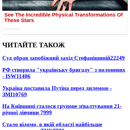
ЧИТАЙТЕ ТАКОЖ
Суд обрав запобіжний захід Стефанішиній
22249
РФ створила "українську бригаду" з полонених
- ISW
11406
Україна поставила Путіна перед дилемою -
ЗМІ
10769
На Київщині сталося групове зґвалтування 21-
річної дівчини
7999
Стало відомо, в якій області найбільше