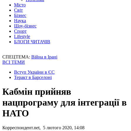
Місто
Світ
Бізнес
Наука
Шоу-бізнес
Спорт
Lifestyle
БЛОГИ ЧИТАЧІВ
СПЕЦТЕМА:
Війна в Ірані
ВСІ ТЕМИ
Вступ України в ЄС
Теракт в Барселоні
Кабмін прийняв
нацпрограму для інтеграції в
НАТО
Корреспондент.net, 5 лютого 2020, 14:08