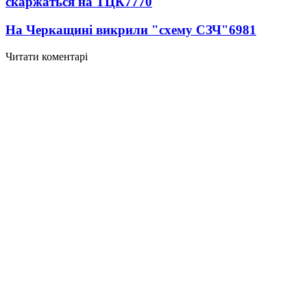
скаржаться на ТЦК
7770
На Черкащині викрили "схему СЗЧ"
6981
Читати коментарі