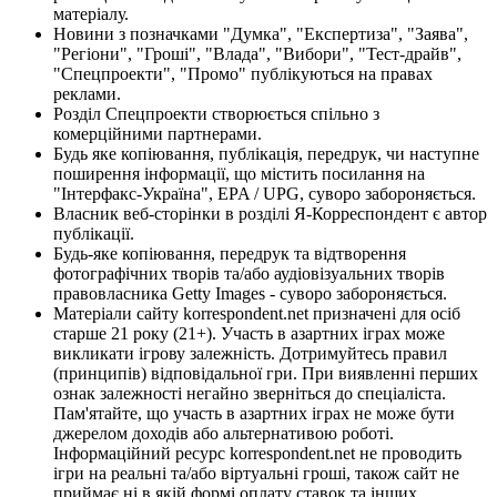
матеріалу.
Новини з позначками "Думка", "Експертиза", "Заява",
"Регіони", "Гроші", "Влада", "Вибори", "Тест-драйв",
"Спецпроекти", "Промо" публікуються на правах
реклами.
Розділ Спецпроекти створюється спільно з
комерційними партнерами.
Будь яке копіювання, публікація, передрук, чи наступне
поширення інформації, що містить посилання на
"Інтерфакс-Україна", EPA / UPG, суворо забороняється.
Власник веб-сторінки в розділі Я-Корреспондент є автор
публікації.
Будь-яке копіювання, передрук та відтворення
фотографічних творів та/або аудіовізуальних творів
правовласника Getty Images - суворо забороняється.
Матеріали сайту korrespondent.net призначені для осіб
старше 21 року (21+). Участь в азартних іграх може
викликати ігрову залежність. Дотримуйтесь правил
(принципів) відповідальної гри. При виявленні перших
ознак залежності негайно зверніться до спеціаліста.
Пам'ятайте, що участь в азартних іграх не може бути
джерелом доходів або альтернативою роботі.
Інформаційний ресурс korrespondent.net не проводить
ігри на реальні та/або віртуальні гроші, також сайт не
приймає ні в якій формі оплату ставок та інших