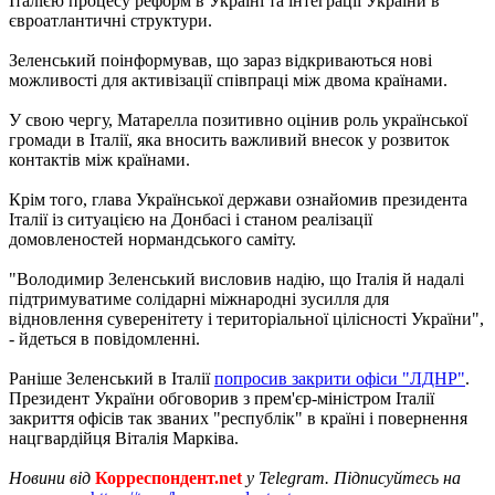
Італією процесу реформ в Україні та інтеграції України в
євроатлантичні структури.
Зеленський поінформував, що зараз відкриваються нові
можливості для активізації співпраці між двома країнами.
У свою чергу, Матарелла позитивно оцінив роль української
громади в Італії, яка вносить важливий внесок у розвиток
контактів між країнами.
Крім того, глава Української держави ознайомив президента
Італії із ситуацією на Донбасі і станом реалізації
домовленостей нормандського саміту.
"Володимир Зеленський висловив надію, що Італія й надалі
підтримуватиме солідарні міжнародні зусилля для
відновлення суверенітету і територіальної цілісності України",
- йдеться в повідомленні.
Раніше Зеленський в Італії
попросив закрити офіси "ЛДНР"
.
Президент України обговорив з прем'єр-міністром Італії
закриття офісів так званих "республік" в країні і повернення
нацгвардійця Віталія Марківа.
Новини від
Корреспондент.net
у Telegram. Підписуйтесь на