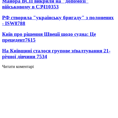
Майора ВСП викрили на "допомозі"
військовому в СЗЧ
10353
РФ створила "українську бригаду" з полонених
- ISW
8788
Київ про рішення Швеції щодо судна: Це
прецедент
7615
На Київщині сталося групове зґвалтування 21-
річної дівчини
7534
Читати коментарі