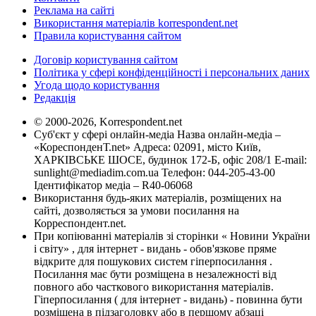
Реклама на сайті
Використання матеріалів korrespondent.net
Правила користування сайтом
Договір користування сайтом
Політика у сфері конфіденційності і персональних даних
Угода щодо користування
Редакція
© 2000-2026, Korrespondent.net
Суб'єкт у сфері онлайн-медіа Назва онлайн-медіа –
«КореспонденТ.net» Адреса: 02091, місто Київ,
ХАРКІВСЬКЕ ШОСЕ, будинок 172-Б, офіс 208/1 E-mail:
sunlight@mediadim.com.ua
Телефон: 044-205-43-00
Ідентифікатор медіа – R40-06068
Використання будь-яких матеріалів, розміщених на
сайті, дозволяється за умови посилання на
Корреспондент.net.
При копіюванні матеріалів зі сторінки « Новини України
і світу» , для інтернет - видань - обов'язкове пряме
відкрите для пошукових систем гіперпосилання .
Посилання має бути розміщена в незалежності від
повного або часткового використання матеріалів.
Гіперпосилання ( для інтернет - видань) - повинна бути
розміщена в підзаголовку або в першому абзаці