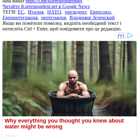
наш канал
https://t.me/korrespondentnet
.
Читайте Korrespondent.net в Google News
ТЕГИ:
ЕС
,
Италия
,
НАТО
,
президент
,
Евросоюз
,
Евроинтеграция
,
интеграция
,
Владимир Зеленский
Якщо ви помітили помилку, виділіть необхідний текст і
натисніть Ctrl + Enter, щоб повідомити про це редакцію.