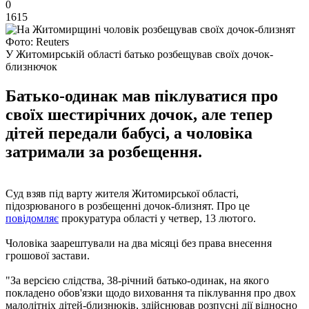
0
1615
Фото: Reuters
У Житомирській області батько розбещував своїх дочок-
близнючок
Батько-одинак мав піклуватися про
своїх шестирічних дочок, але тепер
дітей передали бабусі, а чоловіка
затримали за розбещення.
Суд взяв під варту жителя Житомирської області,
підозрюваного в розбещенні дочок-близнят. Про це
повідомляє
прокуратура області у четвер, 13 лютого.
Чоловіка заарештували на два місяці без права внесення
грошової застави.
"За версією слідства, 38-річний батько-одинак, на якого
покладено обов'язки щодо виховання та піклування про двох
малолітніх дітей-близнюків, здійснював розпусні дії відносно