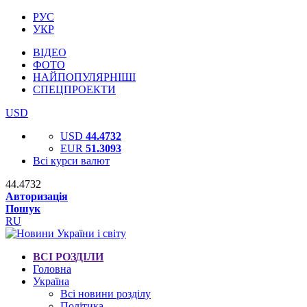
РУС
УКР
ВІДЕО
ФОТО
НАЙПОПУЛЯРНІШІ
СПЕЦПРОЕКТИ
USD
USD
44.4732
EUR
51.3093
Всі курси валют
44.4732
Авторизація
Пошук
RU
ВСІ РОЗДІЛИ
Головна
Україна
Всі новини розділу
Політика