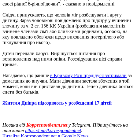
своєї рідної 6-річної дочки", - сказано в повідомленні.
Слідчі припускають, що чоловік міг розбещувати і другу
дитину. Зараз чоловікові повідомлено про підозру у вчиненні
злочину за ч. 2 ст. 156 КК України (розбещення малолітніх,
вчинене членами сім'ї або близькими родичами, особою, на
яку покладено обов'язки щодо виховання потерпілого або
піклування про нього).
Дітей передали бабусі. Вирішується питання про
встановлення над ними опіки. Розслідування цієї справи
триває.
Нагадаємо, що раніше
в Кривому Розі прадідуся затримали
за
домагання до внучки. Мати дівчинки застала збоченця в той
момент, коли він приставав до дитини. Тепер дівчинка боїться
спати без батьків.
Жителя Дніпра підозрюють у розбещенні 17 дітей
Новини від
Корреспондент.net
у Telegram. Підписуйтесь на
наш канал
https://t.me/korrespondentnet
.
Читайте Korrespondent.net в Google News