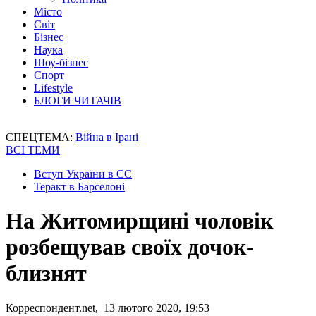
Місто
Світ
Бізнес
Наука
Шоу-бізнес
Спорт
Lifestyle
БЛОГИ ЧИТАЧІВ
СПЕЦТЕМА:
Війна в Ірані
ВСІ ТЕМИ
Вступ України в ЄС
Теракт в Барселоні
На Житомирщині чоловік
розбещував своїх дочок-
близнят
Корреспондент.net, 13 лютого 2020, 19:53