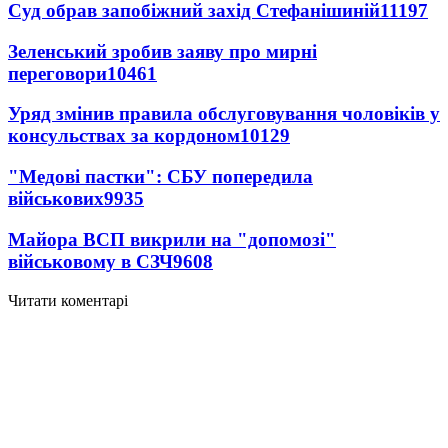
Суд обрав запобіжний захід Стефанішиній
11197
Зеленський зробив заяву про мирні
переговори
10461
Уряд змінив правила обслуговування чоловіків у
консульствах за кордоном
10129
"Медові пастки": СБУ попередила
військових
9935
Майора ВСП викрили на "допомозі"
військовому в СЗЧ
9608
Читати коментарі