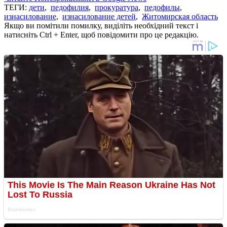
ТЕГИ:
дети
,
педофилия
,
прокуратура
,
педофилы
,
изнасилование
,
изнасилование детей
,
Житомирская область
Якщо ви помітили помилку, виділіть необхідний текст і
натисніть Ctrl + Enter, щоб повідомити про це редакцію.