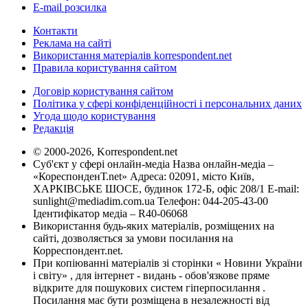
E-mail розсилка
Контакти
Реклама на сайті
Використання матеріалів korrespondent.net
Правила користування сайтом
Договір користування сайтом
Політика у сфері конфіденційності і персональних даних
Угода щодо користування
Редакція
© 2000-2026, Korrespondent.net
Суб'єкт у сфері онлайн-медіа Назва онлайн-медіа –
«КореспонденТ.net» Адреса: 02091, місто Київ,
ХАРКІВСЬКЕ ШОСЕ, будинок 172-Б, офіс 208/1 E-mail:
sunlight@mediadim.com.ua
Телефон: 044-205-43-00
Ідентифікатор медіа – R40-06068
Використання будь-яких матеріалів, розміщених на
сайті, дозволяється за умови посилання на
Корреспондент.net.
При копіюванні матеріалів зі сторінки « Новини України
і світу» , для інтернет - видань - обов'язкове пряме
відкрите для пошукових систем гіперпосилання .
Посилання має бути розміщена в незалежності від