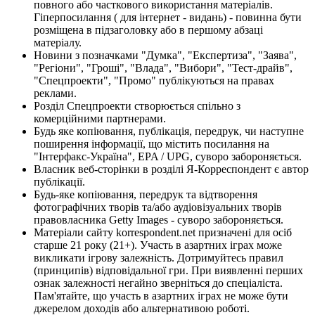
повного або часткового використання матеріалів.
Гіперпосилання ( для інтернет - видань) - повинна бути
розміщена в підзаголовку або в першому абзаці
матеріалу.
Новини з позначками "Думка", "Експертиза", "Заява",
"Регіони", "Гроші", "Влада", "Вибори", "Тест-драйв",
"Спецпроекти", "Промо" публікуються на правах
реклами.
Розділ Спецпроекти створюється спільно з
комерційними партнерами.
Будь яке копіювання, публікація, передрук, чи наступне
поширення інформації, що містить посилання на
"Інтерфакс-Україна", EPA / UPG, суворо забороняється.
Власник веб-сторінки в розділі Я-Корреспондент є автор
публікації.
Будь-яке копіювання, передрук та відтворення
фотографічних творів та/або аудіовізуальних творів
правовласника Getty Images - суворо забороняється.
Матеріали сайту korrespondent.net призначені для осіб
старше 21 року (21+). Участь в азартних іграх може
викликати ігрову залежність. Дотримуйтесь правил
(принципів) відповідальної гри. При виявленні перших
ознак залежності негайно зверніться до спеціаліста.
Пам'ятайте, що участь в азартних іграх не може бути
джерелом доходів або альтернативою роботі.