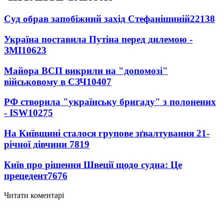
Суд обрав запобіжний захід Стефанішиній
22138
Україна поставила Путіна перед дилемою -
ЗМІ
10623
Майора ВСП викрили на "допомозі"
військовому в СЗЧ
10407
РФ створила "українську бригаду" з полонених
- ISW
10275
На Київщині сталося групове зґвалтування 21-
річної дівчини
7819
Київ про рішення Швеції щодо судна: Це
прецедент
7676
Читати коментарі