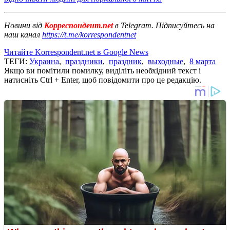
Новини від
Корреспондент.net
в Telegram. Підписуйтесь на
наш канал
https://t.me/korrespondentnet
Читайте Korrespondent.net в Google News
ТЕГИ:
Украина
,
праздники
,
праздник
,
выходные
,
8 марта
Якщо ви помітили помилку, виділіть необхідний текст і
натисніть Ctrl + Enter, щоб повідомити про це редакцію.