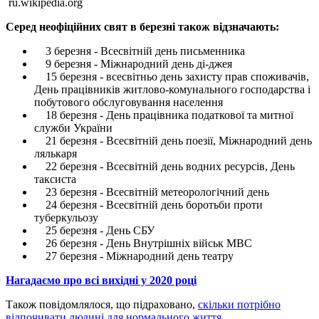
ru.wikipedia.org
Серед неофіційних свят в березні також відзначають:
3 березня - Всесвітній день письменника
9 березня - Міжнародний день ді-джея
15 березня - всесвітньо день захисту прав споживачів,
День працівників житлово-комунального господарства і
побутового обслуговування населення
18 березня - День працівника податкової та митної
служби України
21 березня - Всесвітній день поезії, Міжнародний день
лялькаря
22 березня - Всесвітній день водних ресурсів, День
таксиста
23 березня - Всесвітній метеорологічний день
24 березня - Всесвітній день боротьби проти
туберкульозу
25 березня - День СБУ
26 березня - День Внутрішніх військ МВС
27 березня - Міжнародний день театру
Нагадаємо про всі вихідні у 2020 році
Також повідомлялося, що підраховано,
скільки потрібно
відпочивати людині для нормального життя.