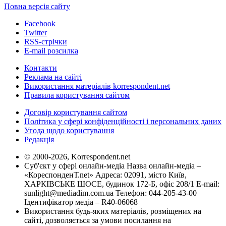
Повна версія сайту
Facebook
Twitter
RSS-стрічки
E-mail розсилка
Контакти
Реклама на сайті
Використання матеріалів korrespondent.net
Правила користування сайтом
Договір користування сайтом
Політика у сфері конфіденційності і персональних даних
Угода щодо користування
Редакція
© 2000-2026, Korrespondent.net
Суб'єкт у сфері онлайн-медіа Назва онлайн-медіа –
«КореспонденТ.net» Адреса: 02091, місто Київ,
ХАРКІВСЬКЕ ШОСЕ, будинок 172-Б, офіс 208/1 E-mail:
sunlight@mediadim.com.ua
Телефон: 044-205-43-00
Ідентифікатор медіа – R40-06068
Використання будь-яких матеріалів, розміщених на
сайті, дозволяється за умови посилання на