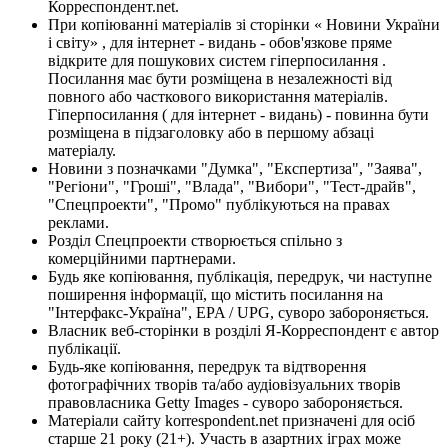
Корреспондент.net.
При копіюванні матеріалів зі сторінки « Новини України
і світу» , для інтернет - видань - обов'язкове пряме
відкрите для пошукових систем гіперпосилання .
Посилання має бути розміщена в незалежності від
повного або часткового використання матеріалів.
Гіперпосилання ( для інтернет - видань) - повинна бути
розміщена в підзаголовку або в першому абзаці
матеріалу.
Новини з позначками "Думка", "Експертиза", "Заява",
"Регіони", "Гроші", "Влада", "Вибори", "Тест-драйв",
"Спецпроекти", "Промо" публікуються на правах
реклами.
Розділ Спецпроекти створюється спільно з
комерційними партнерами.
Будь яке копіювання, публікація, передрук, чи наступне
поширення інформації, що містить посилання на
"Інтерфакс-Україна", EPA / UPG, суворо забороняється.
Власник веб-сторінки в розділі Я-Корреспондент є автор
публікації.
Будь-яке копіювання, передрук та відтворення
фотографічних творів та/або аудіовізуальних творів
правовласника Getty Images - суворо забороняється.
Матеріали сайту korrespondent.net призначені для осіб
старше 21 року (21+). Участь в азартних іграх може