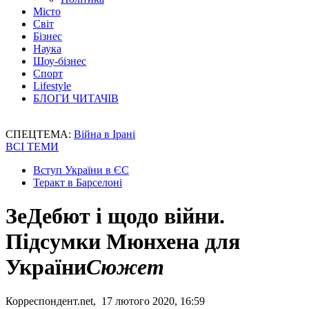
Місто
Світ
Бізнес
Наука
Шоу-бізнес
Спорт
Lifestyle
БЛОГИ ЧИТАЧІВ
СПЕЦТЕМА:
Війна в Ірані
ВСІ ТЕМИ
Вступ України в ЄС
Теракт в Барселоні
ЗеДебют і щодо війни.
Підсумки Мюнхена для
України
Сюжет
Корреспондент.net, 17 лютого 2020, 16:59