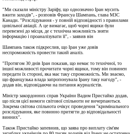
"Ми сказали міністру Заріфу, що однозначно Іран мусить
вжити заходів", - розповів Франсуа Шампань, глава МЗС
Канади. "Розслідування - у повній відповідності з правилами
цивільної авіації. А це вимагає, щоб чорні ящики були
перевезені до місця, де є технічна можливість зняти
інформацію і проаналізувати її", - заявив він
Шампань також підкреслив, що Іран уже довів
неспроможність провести такий аналіз.
"Протягом 30 днів Іран показав, що немає то технічної, то
іншої можливості прочитати чорні ящики, тому він повинен
передати їх стороні, яка має таку спроможність. Ми знаємо,
що французька влада запропонувала Ірану таку нагоду", -
додав він, відповідаючи на питання журналістів.
Міністр закордонних справ України Вадим Пристайко додав,
що після цієї вимоги світової спільноти не вичерпаються.
Зокрема світова спільнота очікує проведення "кримінального
розслідування, яке повинно притягти до відповідальності
винних".
Також Пристайко запевнив, що заява про виплату сім'ям
загиблих українців по 80 тисяч доларів від Ірану не остаточна