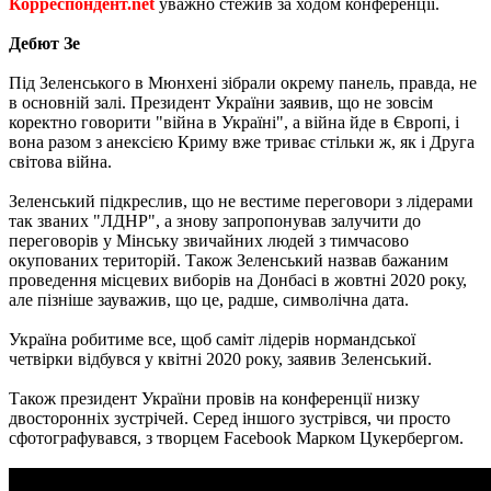
Корреспондент.net
уважно стежив за ходом конференції.
Дебют Зе
Під Зеленського в Мюнхені зібрали окрему панель, правда, не
в основній залі. Президент України заявив, що не зовсім
коректно говорити "війна в Україні", а війна йде в Європі, і
вона разом з анексією Криму вже триває стільки ж, як і Друга
світова війна.
Зеленський підкреслив, що не вестиме переговори з лідерами
так званих "ЛДНР", а знову запропонував залучити до
переговорів у Мінську звичайних людей з тимчасово
окупованих територій. Також Зеленський назвав бажаним
проведення місцевих виборів на Донбасі в жовтні 2020 року,
але пізніше зауважив, що це, радше, символічна дата.
Україна робитиме все, щоб саміт лідерів нормандської
четвірки відбувся у квітні 2020 року, заявив Зеленський.
Також президент України провів на конференції низку
двосторонніх зустрічей. Серед іншого зустрівся, чи просто
сфотографувався, з творцем Facebook Марком Цукербергом.