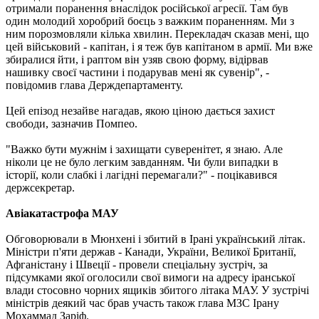
отримали поранення внаслідок російської агресії. Там був
один молодий хоробрий боєць з важким пораненням. Ми з
ним порозмовляли кілька хвилин. Перекладач сказав мені, що
цей військовий - капітан, і я теж був капітаном в армії. Ми вже
збиралися йти, і раптом він узяв свою форму, відірвав
нашивку своєї частини і подарував мені як сувенір", -
повідомив глава Держдепартаменту.
Цей епізод незайве нагадав, якою ціною дається захист
свободи, зазначив Помпео.
"Важко бути мужнім і захищати суверенітет, я знаю. Але
ніколи це не було легким завданням. Чи були випадки в
історії, коли слабкі і лагідні перемагали?" - поцікавився
держсекретар.
Авіакатастрофа МАУ
Обговорювали в Мюнхені і збитий в Ірані український літак.
Міністри п'яти держав - Канади, України, Великої Британії,
Афганістану і Швеції - провели спеціальну зустріч, за
підсумками якої оголосили свої вимоги на адресу іранської
влади стосовно чорних ящиків збитого літака МАУ. У зустрічі
міністрів деякий час брав участь також глава МЗС Ірану
Мохаммад Заріф.