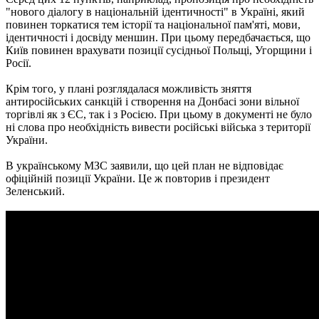
"нового діалогу в національній ідентичності" в Україні, який
повинен торкатися тем історії та національної пам'яті, мови,
ідентичності і досвіду меншин. При цьому передбачається, що
Київ повинен врахувати позиції сусідньої Польщі, Угорщини і
Росії.
Крім того, у плані розглядалася можливість зняття
антиросійських санкцій і створення на Донбасі зони вільної
торгівлі як з ЄС, так і з Росією. При цьому в документі не було
ні слова про необхідність вивести російські війська з території
України.
В українському МЗС заявили, що цей план не відповідає
офіційній позиції України. Це ж повторив і президент
Зеленський.