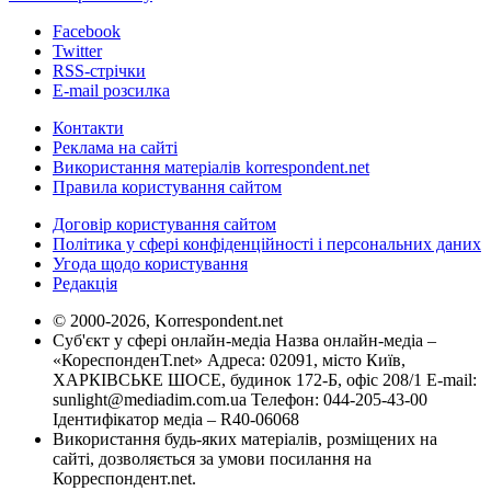
Facebook
Twitter
RSS-стрічки
E-mail розсилка
Контакти
Реклама на сайті
Використання матеріалів korrespondent.net
Правила користування сайтом
Договір користування сайтом
Політика у сфері конфіденційності і персональних даних
Угода щодо користування
Редакція
© 2000-2026, Korrespondent.net
Суб'єкт у сфері онлайн-медіа Назва онлайн-медіа –
«КореспонденТ.net» Адреса: 02091, місто Київ,
ХАРКІВСЬКЕ ШОСЕ, будинок 172-Б, офіс 208/1 E-mail:
sunlight@mediadim.com.ua
Телефон: 044-205-43-00
Ідентифікатор медіа – R40-06068
Використання будь-яких матеріалів, розміщених на
сайті, дозволяється за умови посилання на
Корреспондент.net.