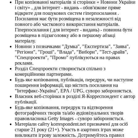
При копіюванні матеріалів зі сторінки « Новини України
і світу» , для інтернет - видань - обов'язкове пряме
відкрите для пошукових систем гіперпосилання .
Посилання має бути розміщена в незалежності від
повного або часткового використання матеріалів.
Гіперпосилання ( для інтернет - видань) - повинна бути
розміщена в підзаголовку або в першому абзаці
матеріалу.
Новини з позначками "Думка", "Експертиза", "Заява",
"Регіони", "Гроші", "Влада", "Вибори", "Тест-драйв",
"Спецпроекти", "Промо" публікуються на правах
реклами.
Розділ Спецпроекти створюється спільно з
комерційними партнерами.
Будь яке копіювання, публікація, передрук, чи наступне
поширення інформації, що містить посилання на
"Інтерфакс-Україна", EPA / UPG, суворо забороняється.
Власник веб-сторінки в розділі Я-Корреспондент є автор
публікації.
Будь-яке копіювання, передрук та відтворення
фотографічних творів та/або аудіовізуальних творів
правовласника Getty Images - суворо забороняється.
Матеріали сайту korrespondent.net призначені для осіб
старше 21 року (21+). Участь в азартних іграх може
викликати ігрову залежність. Дотримуйтесь правил