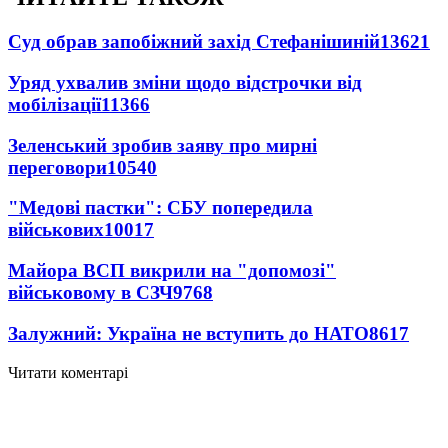
Суд обрав запобіжний захід Стефанішиній
13621
Уряд ухвалив зміни щодо відстрочки від
мобілізації
11366
Зеленський зробив заяву про мирні
переговори
10540
"Медові пастки": СБУ попередила
військових
10017
Майора ВСП викрили на "допомозі"
військовому в СЗЧ
9768
Залужний: Україна не вступить до НАТО
8617
Читати коментарі