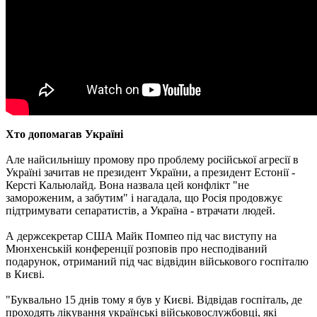
Хто допомагав Україні
Але найсильнішу промову про проблему російської агресії в
Україні зачитав не президент України, а президент Естонії -
Керсті Кальюлайд. Вона назвала цей конфлікт "не
замороженим, а забутим" і нагадала, що Росія продовжує
підтримувати сепаратистів, а Україна - втрачати людей.
А держсекретар США Майк Помпео під час виступу на
Мюнхенській конференції розповів про несподіваний
подарунок, отриманий під час відвідин військового госпіталю
в Києві.
"Буквально 15 днів тому я був у Києві. Відвідав госпіталь, де
проходять лікування українські військовослужбовці, які