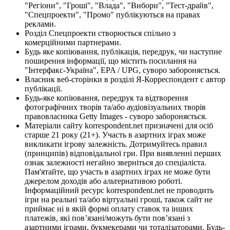
"Регіони", "Гроші", "Влада", "Вибори", "Тест-драйв",
"Спецпроекти", "Промо" публікуються на правах
реклами.
Розділ Спецпроекти створюється спільно з
комерційними партнерами.
Будь яке копіювання, публікація, передрук, чи наступне
поширення інформації, що містить посилання на
"Інтерфакс-Україна", EPA / UPG, суворо забороняється.
Власник веб-сторінки в розділі Я-Корреспондент є автор
публікації.
Будь-яке копіювання, передрук та відтворення
фотографічних творів та/або аудіовізуальних творів
правовласника Getty Images - суворо забороняється.
Матеріали сайту korrespondent.net призначені для осіб
старше 21 року (21+). Участь в азартних іграх може
викликати ігрову залежність. Дотримуйтесь правил
(принципів) відповідальної гри. При виявленні перших
ознак залежності негайно зверніться до спеціаліста.
Пам'ятайте, що участь в азартних іграх не може бути
джерелом доходів або альтернативою роботі.
Інформаційний ресурс korrespondent.net не проводить
ігри на реальні та/або віртуальні гроші, також сайт не
приймає ні в якій формі оплату ставок та інших
платежів, які пов’язані/можуть бути пов’язані з
азартними іграми, букмекерами чи тоталізаторами. Будь-