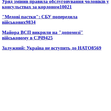
Уряд змінив правила обслуговування чоловіків у
консульствах за кордоном
10021
"Медові пастки": СБУ попередила
військових
9834
Майора ВСП викрили на "допомозі"
військовому в СЗЧ
9425
Залужний: Україна не вступить до НАТО
8569