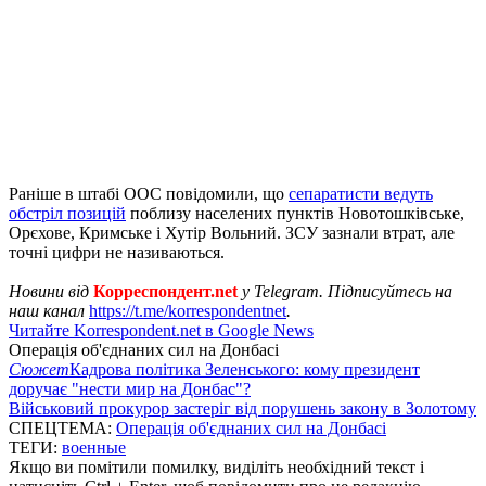
Раніше в штабі ООС повідомили, що
сепаратисти ведуть
обстріл позицій
поблизу населених пунктів Новотошківське,
Орєхове, Кримське і Хутір Вольний. ЗСУ зазнали втрат, але
точні цифри не називаються.
Новини від
Корреспондент.net
у Telegram. Підписуйтесь на
наш канал
https://t.me/korrespondentnet
.
Читайте Korrespondent.net в Google News
Операція об'єднаних сил на Донбасі
Сюжет
Кадрова політика Зеленського: кому президент
доручає "нести мир на Донбас"?
Військовий прокурор застеріг від порушень закону в Золотому
СПЕЦТЕМА:
Операція об'єднаних сил на Донбасі
ТЕГИ:
военные
Якщо ви помітили помилку, виділіть необхідний текст і