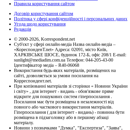
Правила користування сайтом
Договір користування сайтом
Політика у сфері конфіденційності і персональних даних
Угода щодо користування
Редакція
© 2000-2026, Korrespondent.net
Суб'єкт у сфері онлайн-медіа Назва онлайн-медіа –
«КореспонденТ.net» Адреса: 02091, місто Київ,
ХАРКІВСЬКЕ ШОСЕ, будинок 172-Б, офіс 208/1 E-mail:
sunlight@mediadim.com.ua
Телефон: 044-205-43-00
Ідентифікатор медіа – R40-06068
Використання будь-яких матеріалів, розміщених на
сайті, дозволяється за умови посилання на
Корреспондент.net.
При копіюванні матеріалів зі сторінки « Новини України
і світу» , для інтернет - видань - обов'язкове пряме
відкрите для пошукових систем гіперпосилання .
Посилання має бути розміщена в незалежності від
повного або часткового використання матеріалів.
Гіперпосилання ( для інтернет - видань) - повинна бути
розміщена в підзаголовку або в першому абзаці
матеріалу.
Новини з позначками "Думка", "Експертиза", "Заява",