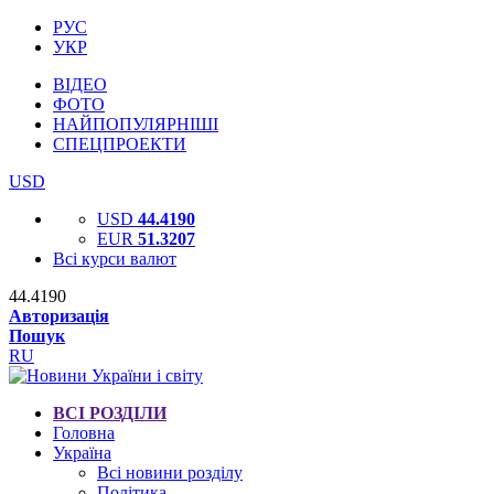
РУС
УКР
ВІДЕО
ФОТО
НАЙПОПУЛЯРНІШІ
СПЕЦПРОЕКТИ
USD
USD
44.4190
EUR
51.3207
Всі курси валют
44.4190
Авторизація
Пошук
RU
ВСІ РОЗДІЛИ
Головна
Україна
Всі новини розділу
Політика