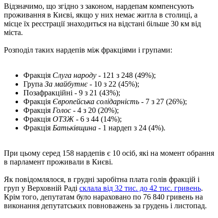
Відзначимо, що згідно з законом, нардепам компенсують
проживання в Києві, якщо у них немає житла в столиці, а
місце їх реєстрації знаходиться на відстані більше 30 км від
міста.
Розподіл таких нардепів між фракціями і групами:
Фракція
Слуга народу
- 121 з 248 (49%);
Група
За майбутнє
- 10 з 22 (45%);
Позафракційні - 9 з 21 (43%);
Фракція
Європейська солідарність
- 7 з 27 (26%);
Фракція
Голос
- 4 з 20 (20%);
Фракція
ОТЗЖ
- 6 з 44 (14%);
Фракція
Батьківщина
- 1 нардеп з 24 (4%).
При цьому серед 158 нардепів є 10 осіб, які на момент обрання
в парламент проживали в Києві.
Як повідомлялося, в грудні заробітна плата голів фракцій і
груп у Верховній Раді
склала від 32 тис. до 42 тис. гривень
.
Крім того, депутатам було нараховано по 76 840 гривень на
виконання депутатських повноважень за грудень і листопад.