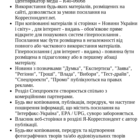
Ідентифікатор медіа – R40-06068
Використання будь-яких матеріалів, розміщених на
сайті, дозволяється за умови посилання на
Корреспондент.net.
При копіюванні матеріалів зі сторінки « Новини України
і світу» , для інтернет - видань - обов'язкове пряме
відкрите для пошукових систем гіперпосилання .
Посилання має бути розміщена в незалежності від
повного або часткового використання матеріалів.
Гіперпосилання ( для інтернет - видань) - повинна бути
розміщена в підзаголовку або в першому абзаці
матеріалу.
Новини з позначками "Думка", "Експертиза", "Заява",
"Регіони", "Гроші", "Влада", "Вибори", "Тест-драйв",
"Спецпроекти", "Промо" публікуються на правах
реклами.
Розділ Спецпроекти створюється спільно з
комерційними партнерами.
Будь яке копіювання, публікація, передрук, чи наступне
поширення інформації, що містить посилання на
"Інтерфакс-Україна", EPA / UPG, суворо забороняється.
Власник веб-сторінки в розділі Я-Корреспондент є автор
публікації.
Будь-яке копіювання, передрук та відтворення
фотографічних творів та/або аудіовізуальних творів