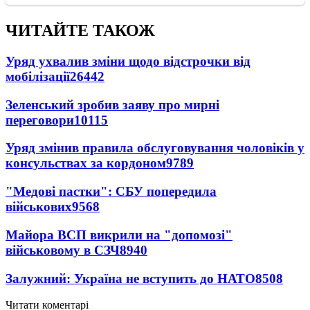
ЧИТАЙТЕ ТАКОЖ
Уряд ухвалив зміни щодо відстрочки від
мобілізації
26442
Зеленський зробив заяву про мирні
переговори
10115
Уряд змінив правила обслуговування чоловіків у
консульствах за кордоном
9789
"Медові пастки": СБУ попередила
військових
9568
Майора ВСП викрили на "допомозі"
військовому в СЗЧ
8940
Залужний: Україна не вступить до НАТО
8508
Читати коментарі