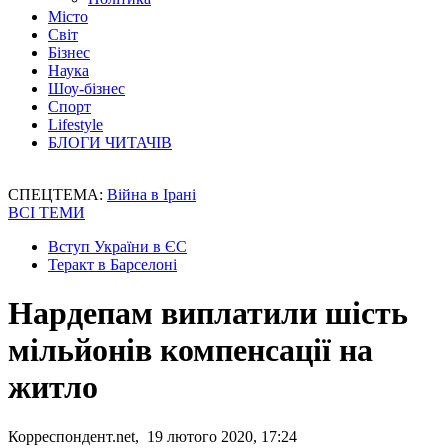
Місто
Світ
Бізнес
Наука
Шоу-бізнес
Спорт
Lifestyle
БЛОГИ ЧИТАЧІВ
СПЕЦТЕМА:
Війна в Ірані
ВСІ ТЕМИ
Вступ України в ЄС
Теракт в Барселоні
Нардепам виплатили шість
мільйонів компенсації на
житло
Корреспондент.net, 19 лютого 2020, 17:24