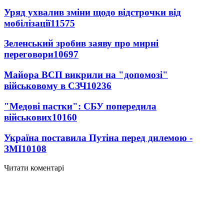
Уряд ухвалив зміни щодо відстрочки від
мобілізації
11575
Зеленський зробив заяву про мирні
переговори
10697
Майора ВСП викрили на "допомозі"
військовому в СЗЧ
10236
"Медові пастки": СБУ попередила
військових
10160
Україна поставила Путіна перед дилемою -
ЗМІ
10108
Читати коментарі