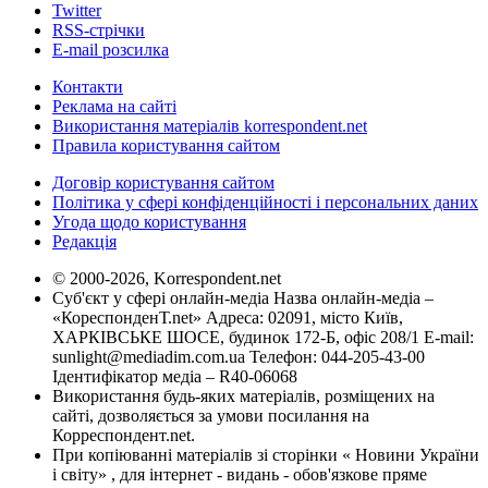
Twitter
RSS-стрічки
E-mail розсилка
Контакти
Реклама на сайті
Використання матеріалів korrespondent.net
Правила користування сайтом
Договір користування сайтом
Політика у сфері конфіденційності і персональних даних
Угода щодо користування
Редакція
© 2000-2026, Korrespondent.net
Суб'єкт у сфері онлайн-медіа Назва онлайн-медіа –
«КореспонденТ.net» Адреса: 02091, місто Київ,
ХАРКІВСЬКЕ ШОСЕ, будинок 172-Б, офіс 208/1 E-mail:
sunlight@mediadim.com.ua
Телефон: 044-205-43-00
Ідентифікатор медіа – R40-06068
Використання будь-яких матеріалів, розміщених на
сайті, дозволяється за умови посилання на
Корреспондент.net.
При копіюванні матеріалів зі сторінки « Новини України
і світу» , для інтернет - видань - обов'язкове пряме