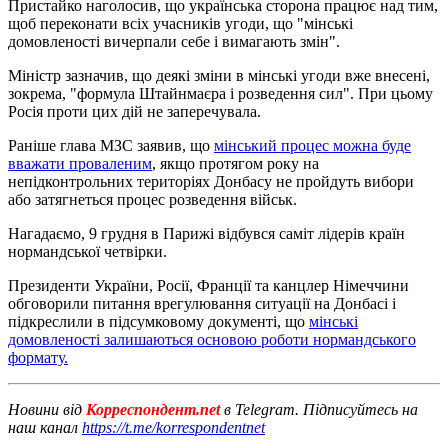
Пристайко наголосив, що українська сторона працює над тим,
щоб переконати всіх учасників угоди, що "мінські
домовленості вичерпали себе і вимагають змін".
Міністр зазначив, що деякі зміни в мінські угоди вже внесені,
зокрема, "формула Штайнмаєра і розведення сил". При цьому
Росія проти цих дій не заперечувала.
Раніше глава МЗС заявив, що
мінський процес можна буде
вважати проваленим
, якщо протягом року на
непідконтрольних територіях Донбасу не пройдуть вибори
або затягнеться процес розведення військ.
Нагадаємо, 9 грудня в Парижі відбувся саміт лідерів країн
нормандської четвірки.
Президенти України, Росії, Франції та канцлер Німеччини
обговорили питання врегулювання ситуації на Донбасі і
підкреслили в підсумковому документі, що
мінські
домовленості залишаються основою роботи нормандського
формату.
Новини від
Корреспондент.net
в Telegram. Підписуйтесь на
наш канал
https://t.me/korrespondentnet