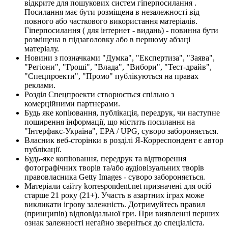
відкрите для пошукових систем гіперпосилання .
Посилання має бути розміщена в незалежності від
повного або часткового використання матеріалів.
Гіперпосилання ( для інтернет - видань) - повинна бути
розміщена в підзаголовку або в першому абзаці
матеріалу.
Новини з позначками "Думка", "Експертиза", "Заява",
"Регіони", "Гроші", "Влада", "Вибори", "Тест-драйв",
"Спецпроекти", "Промо" публікуються на правах
реклами.
Розділ Спецпроекти створюється спільно з
комерційними партнерами.
Будь яке копіювання, публікація, передрук, чи наступне
поширення інформації, що містить посилання на
"Інтерфакс-Україна", EPA / UPG, суворо забороняється.
Власник веб-сторінки в розділі Я-Корреспондент є автор
публікації.
Будь-яке копіювання, передрук та відтворення
фотографічних творів та/або аудіовізуальних творів
правовласника Getty Images - суворо забороняється.
Матеріали сайту korrespondent.net призначені для осіб
старше 21 року (21+). Участь в азартних іграх може
викликати ігрову залежність. Дотримуйтесь правил
(принципів) відповідальної гри. При виявленні перших
ознак залежності негайно зверніться до спеціаліста.