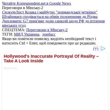
Читайте Korrespondent.net в Google News
Переговори в Мінську-2
Сюжет
Лист Козака і майбутнє "нормандської четвірки"
Штайнмаєр сподівається на обмін полоненими до Різдва
Дипломати: G7 прив'яже долю санкцій щодо РФ до втілення
мінських угод
СПЕЦТЕМА:
Переговори в Мінську-2
ТЕГИ:
МИД Украины
,
донбасс
Якщо ви помітили помилку, виділіть необхідний текст і
натисніть Ctrl + Enter, щоб повідомити про це редакцію.