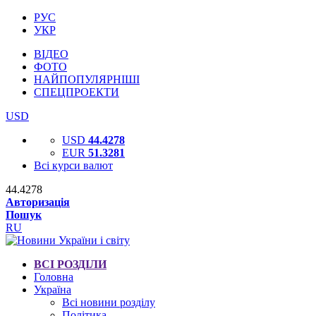
РУС
УКР
ВІДЕО
ФОТО
НАЙПОПУЛЯРНІШІ
СПЕЦПРОЕКТИ
USD
USD
44.4278
EUR
51.3281
Всі курси валют
44.4278
Авторизація
Пошук
RU
ВСІ РОЗДІЛИ
Головна
Україна
Всі новини розділу
Політика