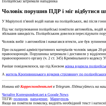
Поліцейські затримали нападника
Чоловік порушив ПДР і міг відбутися шт
У Маріуполі п'яний водій напав на поліцейських, які після гон
Під час патрулювання поліцейські помітили автомобіль, водій 
збільшив швидкість. Поліцейським довелося переслідувати пор
Чоловік вибіг з автомобіля і намагався втекти, але був зупинени
При складанні адміністративних матеріалів чоловік завдав 20-
правоохоронців. Порушника затримали і доставили у відділенн
правоохоронного органу (ч. 2 ст. 345) Кримінального кодексу Ук
Раніше повідомлялося, що під Києвом
жінка вдарила поліцейсь
А
житель Кропивницького відкрив стрілянину по поліцейськи
Новини від
Корреспондент.net
в Telegram. Підписуйтесь на на
Читайте Korrespondent.net в Google News
ТЕГИ:
полиция
,
нападение
,
Мариуполь
Якщо ви помітили помилку, виділіть необхідний текст і натисніт