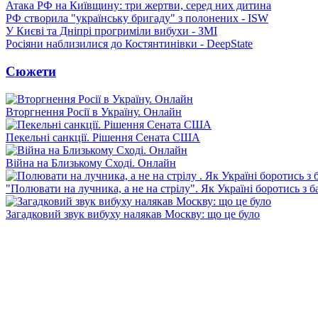
Атака РФ на Київщину: три жертви, серед них дитина
РФ створила "українську бригаду" з полонених - ISW
У Києві та Дніпрі прогриміли вибухи - ЗМІ
Росіяни наблизилися до Костянтинівки - DeepState
Сюжети
Вторгнення Росії в Україну. Онлайн
Пекельні санкції. Рішення Сената США
Війна на Близькому Сході. Онлайн
"Полювати на лучника, а не на стрілу". Як Україні боротись з 
Загадковий звук вибуху налякав Москву: що це було