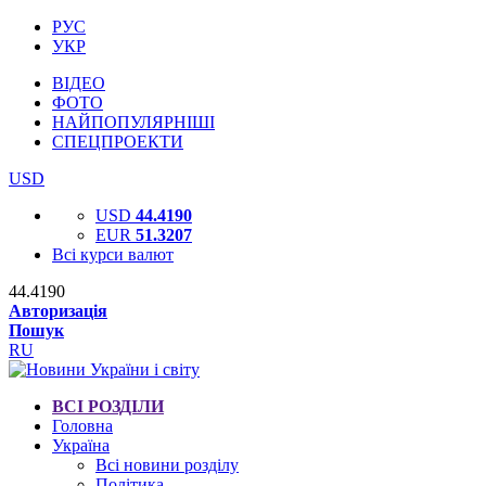
РУС
УКР
ВІДЕО
ФОТО
НАЙПОПУЛЯРНІШІ
СПЕЦПРОЕКТИ
USD
USD
44.4190
EUR
51.3207
Всі курси валют
44.4190
Авторизація
Пошук
RU
ВСІ РОЗДІЛИ
Головна
Україна
Всі новини розділу
Політика