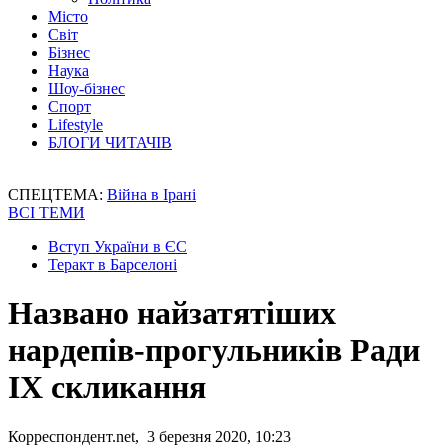
Місто
Світ
Бізнес
Наука
Шоу-бізнес
Спорт
Lifestyle
БЛОГИ ЧИТАЧІВ
СПЕЦТЕМА:
Війна в Ірані
ВСІ ТЕМИ
Вступ України в ЄС
Теракт в Барселоні
Названо найзатятіших
нардепів-прогульників Ради
IX скликання
Корреспондент.net, 3 березня 2020, 10:23