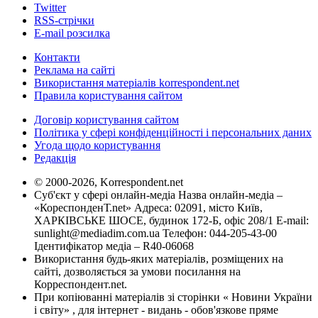
Twitter
RSS-стрічки
E-mail розсилка
Контакти
Реклама на сайті
Використання матеріалів korrespondent.net
Правила користування сайтом
Договір користування сайтом
Політика у сфері конфіденційності і персональних даних
Угода щодо користування
Редакція
© 2000-2026, Korrespondent.net
Суб'єкт у сфері онлайн-медіа Назва онлайн-медіа –
«КореспонденТ.net» Адреса: 02091, місто Київ,
ХАРКІВСЬКЕ ШОСЕ, будинок 172-Б, офіс 208/1 E-mail:
sunlight@mediadim.com.ua
Телефон: 044-205-43-00
Ідентифікатор медіа – R40-06068
Використання будь-яких матеріалів, розміщених на
сайті, дозволяється за умови посилання на
Корреспондент.net.
При копіюванні матеріалів зі сторінки « Новини України
і світу» , для інтернет - видань - обов'язкове пряме