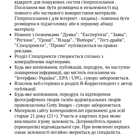
відкрите для пошукових систем гіперпосилання .
Посилання має бути розміщена в незалежності від
повного або часткового використання матеріалів.
Гіперпосилання ( для інтернет - видань) - повинна бути
розміщена в підзаголовку або в першому абзаці
матеріалу.
Новини з позначками "Думка", "Експертиза", "Заява",
"Регіони", "Гроші", "Влада", "Вибори", "Тест-драйв",
"Спецпроекти", "Промо" публікуються на правах
реклами.
Розділ Спецпроекти створюється спільно з
комерційними партнерами.
Будь яке копіювання, публікація, передрук, чи наступне
поширення інформації, що містить посилання на
"Інтерфакс-Україна", EPA / UPG, суворо забороняється.
Власник веб-сторінки в розділі Я-Корреспондент є автор
публікації.
Будь-яке копіювання, передрук та відтворення
фотографічних творів та/або аудіовізуальних творів
правовласника Getty Images - суворо забороняється.
Матеріали сайту korrespondent.net призначені для осіб
старше 21 року (21+). Участь в азартних іграх може
викликати ігрову залежність. Дотримуйтесь правил
(принципів) відповідальної гри. При виявленні перших
ознак залежності негайно зверніться до спеціаліста.