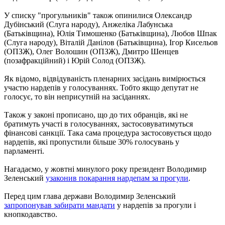
У списку "прогульників" також опинилися Олександр
Дубінський (Слуга народу), Анжеліка Лабунська
(Батьківщина), Юлія Тимошенко (Батьківщина), Любов Шпак
(Слуга народу), Віталій Данілов (Батьківщина), Ігор Кисельов
(ОПЗЖ), Олег Волошин (ОПЗЖ), Дмитро Шенцев
(позафракційний) і Юрій Солод (ОПЗЖ).
Як відомо, відвідуваність пленарних засідань вимірюється
участю нардепів у голосуваннях. Тобто якщо депутат не
голосує, то він неприсутній на засіданнях.
Також у законі прописано, що до тих обранців, які не
братимуть участі в голосуваннях, застосовуватимуться
фінансові санкції. Така сама процедура застосовується щодо
нардепів, які пропустили більше 30% голосувань у
парламенті.
Нагадаємо, у жовтні минулого року президент Володимир
Зеленський
узаконив покарання нардепам за прогули
.
Перед цим глава держави Володимир Зеленський
запропонував забирати мандати
у нардепів за прогули і
кнопкодавство.