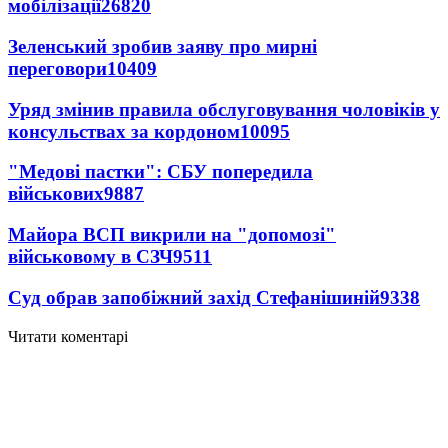
мобілізації
26820
Зеленський зробив заяву про мирні
переговори
10409
Уряд змінив правила обслуговування чоловіків у
консульствах за кордоном
10095
"Медові пастки": СБУ попередила
військових
9887
Майора ВСП викрили на "допомозі"
військовому в СЗЧ
9511
Суд обрав запобіжний захід Стефанішиній
9338
Читати коментарі