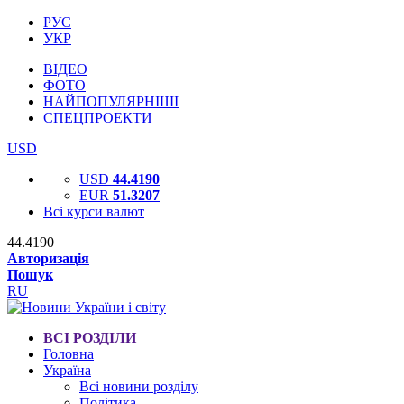
РУС
УКР
ВІДЕО
ФОТО
НАЙПОПУЛЯРНІШІ
СПЕЦПРОЕКТИ
USD
USD
44.4190
EUR
51.3207
Всі курси валют
44.4190
Авторизація
Пошук
RU
ВСІ РОЗДІЛИ
Головна
Україна
Всі новини розділу
Політика