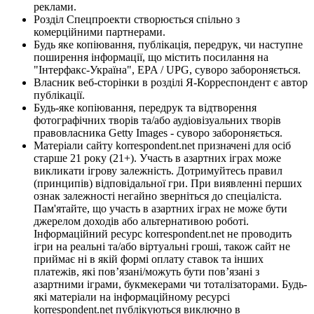
реклами.
Розділ Спецпроекти створюється спільно з
комерційними партнерами.
Будь яке копіювання, публікація, передрук, чи наступне
поширення інформації, що містить посилання на
"Інтерфакс-Україна", EPA / UPG, суворо забороняється.
Власник веб-сторінки в розділі Я-Корреспондент є автор
публікації.
Будь-яке копіювання, передрук та відтворення
фотографічних творів та/або аудіовізуальних творів
правовласника Getty Images - суворо забороняється.
Матеріали сайту korrespondent.net призначені для осіб
старше 21 року (21+). Участь в азартних іграх може
викликати ігрову залежність. Дотримуйтесь правил
(принципів) відповідальної гри. При виявленні перших
ознак залежності негайно зверніться до спеціаліста.
Пам'ятайте, що участь в азартних іграх не може бути
джерелом доходів або альтернативою роботі.
Інформаційний ресурс korrespondent.net не проводить
ігри на реальні та/або віртуальні гроші, також сайт не
приймає ні в якій формі оплату ставок та інших
платежів, які пов’язані/можуть бути пов’язані з
азартними іграми, букмекерами чи тоталізаторами. Будь-
які матеріали на інформаційному ресурсі
korrespondent.net публікуються виключно в