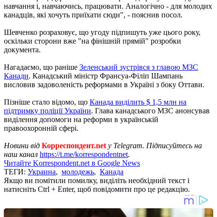
навчання і, навчаючись, працювати. Аналогічно - для молодих
канадців, які хочуть приїхати сюди", - пояснив посол.
Шевченко розраховує, що угоду підпишуть уже цього року,
оскільки сторони вже "на фінішній прямій" розробки
документа.
Нагадаємо, що раніше
Зеленський зустрівся з главою МЗС
Канади
. Канадський міністр Франсуа-Філіп Шампань
висловив задоволеність реформами в Україні з боку Оттави.
Пізніше стало відомо, що
Канада виділить $ 1,5 млн на
підтримку поліції України
. Глава канадського МЗС анонсував
виділення допомоги на реформи в українській
правоохоронній сфері.
Новини від
Корреспондент.net
у Telegram. Підписуйтесь на
наш канал
https://t.me/korrespondentnet
.
Читайте Korrespondent.net в Google News
ТЕГИ:
Украина
,
молодежь
,
Канада
Якщо ви помітили помилку, виділіть необхідний текст і
натисніть Ctrl + Enter, щоб повідомити про це редакцію.