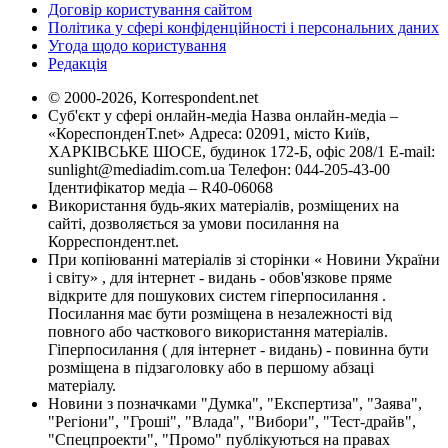
Договір користування сайтом
Політика у сфері конфіденційності і персональних даних
Угода щодо користування
Редакція
© 2000-2026, Korrespondent.net
Суб'єкт у сфері онлайн-медіа Назва онлайн-медіа –
«КореспонденТ.net» Адреса: 02091, місто Київ,
ХАРКІВСЬКЕ ШОСЕ, будинок 172-Б, офіс 208/1 E-mail:
sunlight@mediadim.com.ua
Телефон: 044-205-43-00
Ідентифікатор медіа – R40-06068
Використання будь-яких матеріалів, розміщених на
сайті, дозволяється за умови посилання на
Корреспондент.net.
При копіюванні матеріалів зі сторінки « Новини України
і світу» , для інтернет - видань - обов'язкове пряме
відкрите для пошукових систем гіперпосилання .
Посилання має бути розміщена в незалежності від
повного або часткового використання матеріалів.
Гіперпосилання ( для інтернет - видань) - повинна бути
розміщена в підзаголовку або в першому абзаці
матеріалу.
Новини з позначками "Думка", "Експертиза", "Заява",
"Регіони", "Гроші", "Влада", "Вибори", "Тест-драйв",
"Спецпроекти", "Промо" публікуються на правах