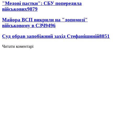
"Медові пастки": СБУ попередила
військових
9879
Майора ВСП викрили на "допомозі"
військовому в СЗЧ
9496
Суд обрав запобіжний захід Стефанішиній
8851
Читати коментарі