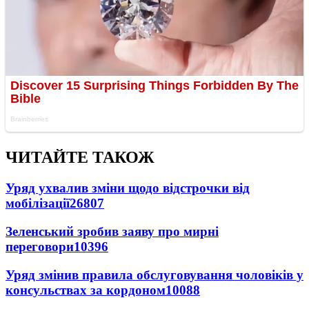
ЧИТАЙТЕ ТАКОЖ
Уряд ухвалив зміни щодо відстрочки від
мобілізації
26807
Зеленський зробив заяву про мирні
переговори
10396
Уряд змінив правила обслуговування чоловіків у
консульствах за кордоном
10088