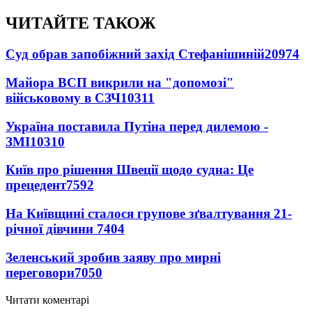
ЧИТАЙТЕ ТАКОЖ
Суд обрав запобіжний захід Стефанішиній
20974
Майора ВСП викрили на "допомозі"
військовому в СЗЧ
10311
Україна поставила Путіна перед дилемою -
ЗМІ
10310
Київ про рішення Швеції щодо судна: Це
прецедент
7592
На Київщині сталося групове зґвалтування 21-
річної дівчини
7404
Зеленський зробив заяву про мирні
переговори
7050
Читати коментарі