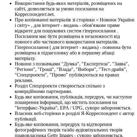
Використання будь-яких матеріалів, розміщених на
сайті, дозволяється за умови посилання на
Корреспондент.net.
При копіюванні матеріалів зі сторінки « Новини України
і світу» , для інтернет - видань - обов'язкове пряме
відкрите для пошукових систем гіперпосилання .
Посилання має бути розміщена в незалежності від
повного або часткового використання матеріалів.
Гіперпосилання ( для інтернет - видань) - повинна бути
розміщена в підзаголовку або в першому абзаці
матеріалу.
Новини з позначками "Думка", "Експертиза", "Заява",
"Регіони", "Гроші", "Влада", "Вибори", "Тест-драйв",
"Спецпроекти", "Промо" публікуються на правах
реклами.
Розділ Спецпроекти створюється спільно з
комерційними партнерами.
Будь яке копіювання, публікація, передрук, чи наступне
поширення інформації, що містить посилання на
"Інтерфакс-Україна", EPA / UPG, суворо забороняється.
Власник веб-сторінки в розділі Я-Корреспондент є автор
публікації.
Будь-яке копіювання, передрук та відтворення
фотографічних творів та/або аудіовізуальних творів
правовласника Getty Images - суворо забороняється.