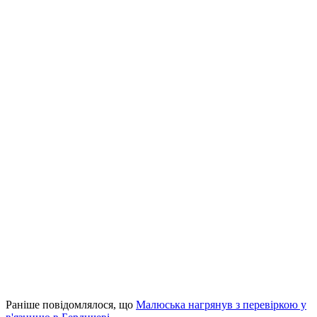
Раніше повідомлялося, що
Малюська нагрянув з перевіркою у