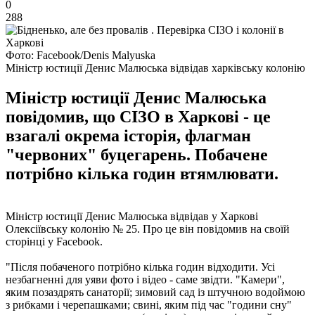
0
288
Фото: Facebook/Denis Malyuska
Міністр юстиції Денис Малюська відвідав харківську колонію
Міністр юстиції Денис Малюська
повідомив, що СІЗО в Харкові - це
взагалі окрема історія, флагман
"червоних" буцегарень. Побачене
потрібно кілька годин втямлювати.
Міністр юстиції Денис Малюська відвідав у Харкові
Олексіївську колонію № 25. Про це він повідомив на своїй
сторінці у Facebook.
"Після побаченого потрібно кілька годин відходити. Усі
незбагненні для уяви фото і відео - саме звідти. "Камери",
яким позаздрять санаторії; зимовий сад із штучною водоймою
з рибками і черепашками; свині, яким під час "години сну"