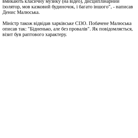
вмикають класичну музику (на відео), дисциплінарний
ізолятор, мов казковий будиночок, і багато іншого", - написав
Денис Малюська.
Міністр також відвідав харківське СІЗО. Побачене Малюська
описав так: "Бідненько, але без провалів". Як повідомляється,
візит був раптового характеру.