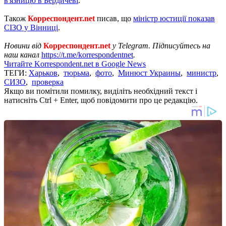
в'язницю в Бердичеві
.
Також
Корреспондент.net
писав, що
міністр юстиції показав
СІЗО у Вінниці
.
Новини від
Корреспондент.net
у Telegram. Підписуйтесь на
наш канал
https://t.me/korrespondentnet
.
Читайте Korrespondent.net в Google News
ТЕГИ:
Харьков
,
тюрьма
,
фото
,
Минюст Украины
,
министр
,
СИЗО
,
проверка
Якщо ви помітили помилку, виділіть необхідний текст і
натисніть Ctrl + Enter, щоб повідомити про це редакцію.