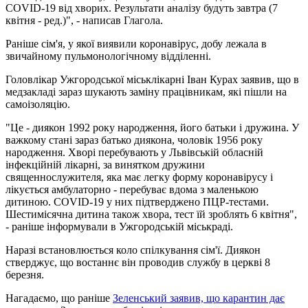
COVID-19 від хворих. Результати аналізу будуть завтра (7
квітня - ред.)", - написав Глагола.
Раніше сім'я, у якої виявили коронавірус, добу лежала в
звичайному пульмонологічному відділенні.
Головлікар Ужгородської міськлікарні Іван Курах заявив, що в
медзакладі зараз шукають заміну працівникам, які пішли на
самоізоляцію.
"Це - диякон 1992 року народження, його батьки і дружина. У
важкому стані зараз батько диякона, чоловік 1956 року
народження. Хворі перебувають у Львівській обласній
інфекційній лікарні, за винятком дружини
священнослужителя, яка має легку форму коронавірусу і
лікується амбулаторно - перебуває вдома з маленькою
дитиною. COVID-19 у них підтверджено ПЦР-тестами.
Шестимісячна дитина також хвора, тест їй зроблять 6 квітня",
- раніше інформували в Ужгородській міськраді.
Наразі встановлюється коло спілкування сім'ї. Диякон
стверджує, що востаннє він проводив службу в церкві 8
березня.
Нагадаємо, що раніше
Зеленський заявив, що карантин дає