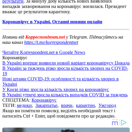
результати
. За минулу добу кількість нових виявлених
випадків захворювання на коронавірус знизилася. Президент
вважає це результатом карантину.
Коронавірус в Україні. Останні новини онлайн
Новини від
Корреспондент.net
у Telegram. Підписуйтесь на
наш канал
https://t.me/korrespondentnet
Читайте Korrespondent.net в Google News
Коронавірус
В Україні вперше виявили новий варіант коронавірусу Цикада
В Україні за тиждень різко зросла кількість хворих на COVID-
19
Нові штами COVID-19: особливості та кількість хворих в
Україні
У Києві різко зросла кількість хворих на коронавірус
В Україні утричі зросла кількість випадків COVID за тиждень
СПЕЦТЕМА:
Коронавірус
ТЕГИ:
медики
,
Закарпатье
,
врачи
,
карантин
,
Ужгород
Якщо ви помітили помилку, виділіть необхідний текст і
натисніть Ctrl + Enter, щоб повідомити про це редакцію.