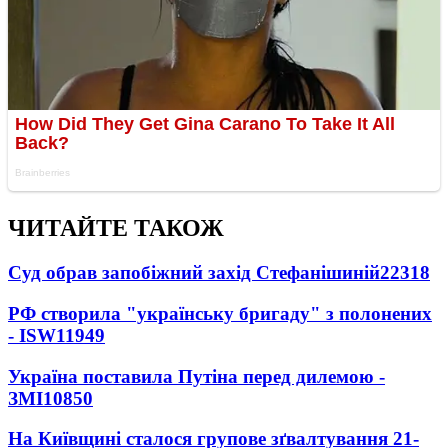
ЧИТАЙТЕ ТАКОЖ
Суд обрав запобіжний захід Стефанішиній
22318
РФ створила "українську бригаду" з полонених
- ISW
11949
Україна поставила Путіна перед дилемою -
ЗМІ
10850
На Київщині сталося групове зґвалтування 21-