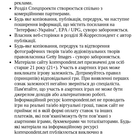
реклами.
Розділ Спецпроекти створюється спільно з
комерційними партнерами.
Будь яке копіювання, публікація, передрук, чи наступне
поширення інформації, що містить посилання на
"Інтерфакс-Україна", EPA / UPG, суворо забороняється.
Власник веб-сторінки в розділі Я-Корреспондент є автор
публікації.
Будь-яке копіювання, передрук та відтворення
фотографічних творів та/або аудіовізуальних творів
правовласника Getty Images - суворо забороняється.
Матеріали сайту korrespondent.net призначені для осіб
старше 21 року (21+). Участь в азартних іграх може
викликати ігрову залежність. Дотримуйтесь правил
(принципів) відповідальної гри. При виявленні перших
ознак залежності негайно зверніться до спеціаліста.
Пам'ятайте, що участь в азартних іграх не може бути
джерелом доходів або альтернативою роботі.
Інформаційний ресурс korrespondent.net не проводить
ігри на реальні та/або віртуальні гроші, також сайт не
приймає ні в якій формі оплату ставок та інших
платежів, які пов’язані/можуть бути пов’язані з
азартними іграми, букмекерами чи тоталізаторами. Будь-
які матеріали на інформаційному ресурсі
korrespondent.net публікуються виключно в