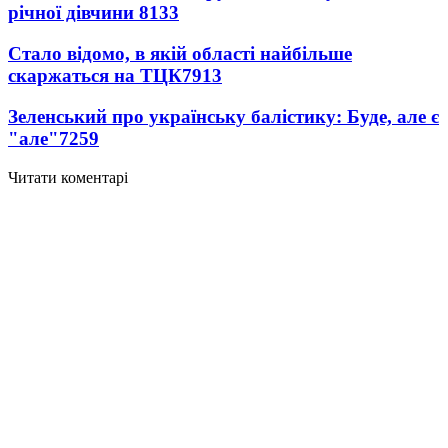
річної дівчини
8133
Стало відомо, в якій області найбільше
скаржаться на ТЦК
7913
Зеленський про українську балістику: Буде, але є
"але"
7259
Читати коментарі