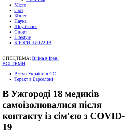
Місто
Світ
Бізнес
Наука
Шоу-бізнес
Спорт
Lifestyle
БЛОГИ ЧИТАЧІВ
СПЕЦТЕМА:
Війна в Ірані
ВСІ ТЕМИ
Вступ України в ЄС
Теракт в Барселоні
В Ужгороді 18 медиків
самоізолювалися після
контакту із сім'єю з COVID-
19