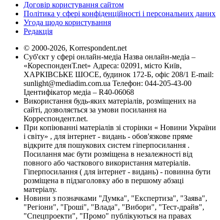
Договір користування сайтом
Політика у сфері конфіденційності і персональних даних
Угода щодо користування
Редакція
© 2000-2026, Korrespondent.net
Суб'єкт у сфері онлайн-медіа Назва онлайн-медіа –
«КореспонденТ.net» Адреса: 02091, місто Київ,
ХАРКІВСЬКЕ ШОСЕ, будинок 172-Б, офіс 208/1 E-mail:
sunlight@mediadim.com.ua
Телефон: 044-205-43-00
Ідентифікатор медіа – R40-06068
Використання будь-яких матеріалів, розміщених на
сайті, дозволяється за умови посилання на
Корреспондент.net.
При копіюванні матеріалів зі сторінки « Новини України
і світу» , для інтернет - видань - обов'язкове пряме
відкрите для пошукових систем гіперпосилання .
Посилання має бути розміщена в незалежності від
повного або часткового використання матеріалів.
Гіперпосилання ( для інтернет - видань) - повинна бути
розміщена в підзаголовку або в першому абзаці
матеріалу.
Новини з позначками "Думка", "Експертиза", "Заява",
"Регіони", "Гроші", "Влада", "Вибори", "Тест-драйв",
"Спецпроекти", "Промо" публікуються на правах