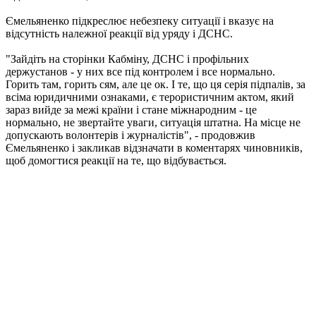
Ємельяненко підкреслює небезпеку ситуації і вказує на
відсутність належної реакції від уряду і ДСНС.
"Зайдіть на сторінки Кабміну, ДСНС і профільних
держустанов - у них все під контролем і все нормально.
Горить там, горить сям, але це ок. І те, що ця серія підпалів, за
всіма юридичними ознаками, є терористичним актом, який
зараз вийде за межі країни і стане міжнародним - це
нормально, не звертайте уваги, ситуація штатна. На місце не
допускають волонтерів і журналістів", - продовжив
Ємельяненко і закликав відзначати в коментарях чиновників,
щоб домогтися реакції на те, що відбувається.