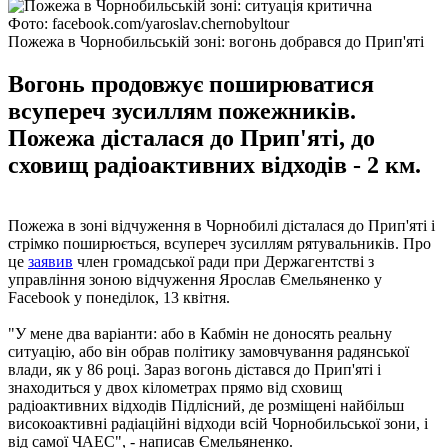
Фото: facebook.com/yaroslav.chernobyltour
Пожежа в Чорнобильській зоні: вогонь добрався до Прип'яті
Вогонь продовжує поширюватися
всупереч зусиллям пожежників.
Пожежа дісталася до Прип'яті, до
сховищ радіоактивних відходів - 2 км.
Пожежа в зоні відчуження в Чорнобилі дісталася до Прип'яті і
стрімко поширюється, всупереч зусиллям рятувальників. Про
це
заявив
член громадської ради при Держагентстві з
управління зоною відчуження Ярослав Ємельяненко у
Facebook у понеділок, 13 квітня.
"У мене два варіанти: або в Кабмін не доносять реальну
ситуацію, або він обрав політику замовчування радянської
влади, як у 86 році. Зараз вогонь дістався до Прип'яті і
знаходиться у двох кілометрах прямо від сховищ
радіоактивних відходів Підлісний, де розміщені найбільш
високоактивні радіаційні відходи всій Чорнобильської зони, і
від самої ЧАЕС", - написав Ємельяненко.