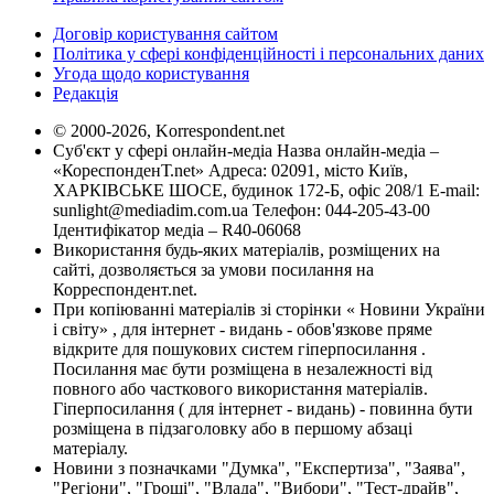
Договір користування сайтом
Політика у сфері конфіденційності і персональних даних
Угода щодо користування
Редакція
© 2000-2026, Korrespondent.net
Суб'єкт у сфері онлайн-медіа Назва онлайн-медіа –
«КореспонденТ.net» Адреса: 02091, місто Київ,
ХАРКІВСЬКЕ ШОСЕ, будинок 172-Б, офіс 208/1 E-mail:
sunlight@mediadim.com.ua
Телефон: 044-205-43-00
Ідентифікатор медіа – R40-06068
Використання будь-яких матеріалів, розміщених на
сайті, дозволяється за умови посилання на
Корреспондент.net.
При копіюванні матеріалів зі сторінки « Новини України
і світу» , для інтернет - видань - обов'язкове пряме
відкрите для пошукових систем гіперпосилання .
Посилання має бути розміщена в незалежності від
повного або часткового використання матеріалів.
Гіперпосилання ( для інтернет - видань) - повинна бути
розміщена в підзаголовку або в першому абзаці
матеріалу.
Новини з позначками "Думка", "Експертиза", "Заява",
"Регіони", "Гроші", "Влада", "Вибори", "Тест-драйв",