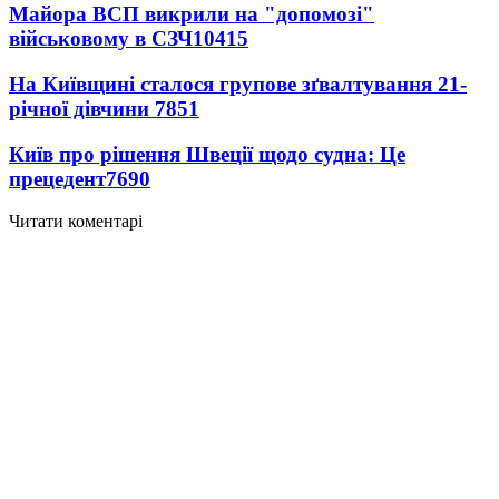
Майора ВСП викрили на "допомозі"
військовому в СЗЧ
10415
На Київщині сталося групове зґвалтування 21-
річної дівчини
7851
Київ про рішення Швеції щодо судна: Це
прецедент
7690
Читати коментарі