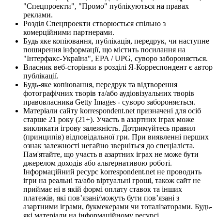
"Спецпроекти", "Промо" публікуються на правах
реклами.
Розділ Спецпроекти створюється спільно з
комерційними партнерами.
Будь яке копіювання, публікація, передрук, чи наступне
поширення інформації, що містить посилання на
"Інтерфакс-Україна", EPA / UPG, суворо забороняється.
Власник веб-сторінки в розділі Я-Корреспондент є автор
публікації.
Будь-яке копіювання, передрук та відтворення
фотографічних творів та/або аудіовізуальних творів
правовласника Getty Images - суворо забороняється.
Матеріали сайту korrespondent.net призначені для осіб
старше 21 року (21+). Участь в азартних іграх може
викликати ігрову залежність. Дотримуйтесь правил
(принципів) відповідальної гри. При виявленні перших
ознак залежності негайно зверніться до спеціаліста.
Пам'ятайте, що участь в азартних іграх не може бути
джерелом доходів або альтернативою роботі.
Інформаційний ресурс korrespondent.net не проводить
ігри на реальні та/або віртуальні гроші, також сайт не
приймає ні в якій формі оплату ставок та інших
платежів, які пов’язані/можуть бути пов’язані з
азартними іграми, букмекерами чи тоталізаторами. Будь-
які матеріали на інформаційному ресурсі