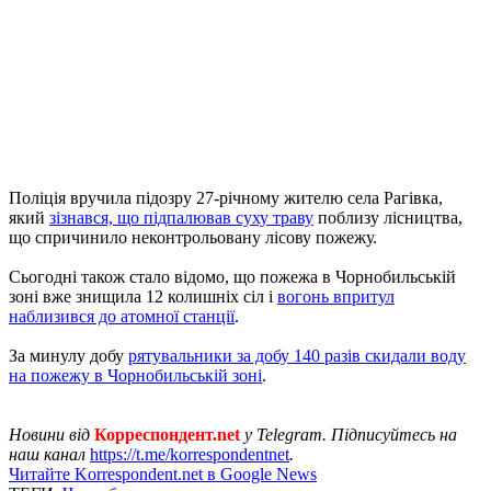
Поліція вручила підозру 27-річному жителю села Рагівка,
який
зізнався, що підпалював суху траву
поблизу лісництва,
що спричинило неконтрольовану лісову пожежу.
Сьогодні також стало відомо, що пожежа в Чорнобильській
зоні вже знищила 12 колишніх сіл і
вогонь впритул
наблизився до атомної станції
.
За минулу добу
рятувальники за добу 140 разів скидали воду
на пожежу в Чорнобильській зоні
.
Новини від
Корреспондент.net
у Telegram. Підписуйтесь на
наш канал
https://t.me/korrespondentnet
.
Читайте Korrespondent.net в Google News