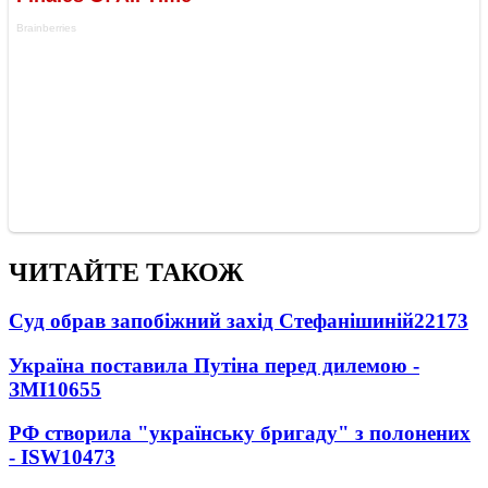
ЧИТАЙТЕ ТАКОЖ
Суд обрав запобіжний захід Стефанішиній
22173
Україна поставила Путіна перед дилемою -
ЗМІ
10655
РФ створила "українську бригаду" з полонених
- ISW
10473