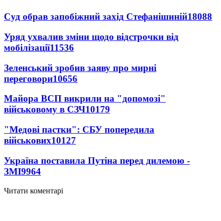
Суд обрав запобіжний захід Стефанішиній
18088
Уряд ухвалив зміни щодо відстрочки від
мобілізації
11536
Зеленський зробив заяву про мирні
переговори
10656
Майора ВСП викрили на "допомозі"
військовому в СЗЧ
10179
"Медові пастки": СБУ попередила
військових
10127
Україна поставила Путіна перед дилемою -
ЗМІ
9964
Читати коментарі