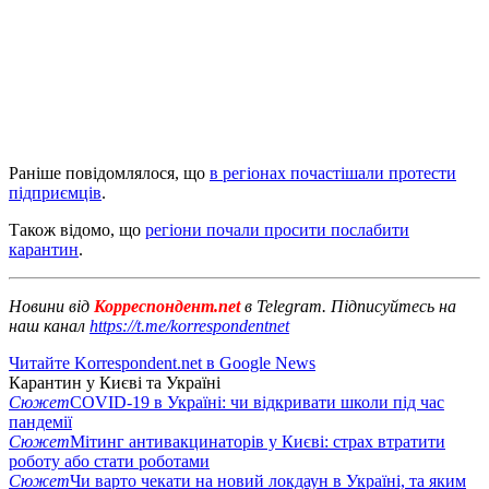
Раніше повідомлялося, що
в регіонах почастішали протести
підприємців
.
Також відомо, що
регіони почали просити послабити
карантин
.
Новини від
Корреспондент.net
в Telegram. Підписуйтесь на
наш канал
https://t.me/korrespondentnet
Читайте Korrespondent.net в Google News
Карантин у Києві та Україні
Сюжет
COVID-19 в Україні: чи відкривати школи під час
пандемії
Сюжет
Мітинг антивакцинаторів у Києві: страх втратити
роботу або стати роботами
Сюжет
Чи варто чекати на новий локдаун в Україні, та яким