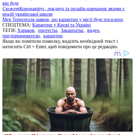
він буде
Сюжет
Коронавірус, локдаун та онлайн-навчання: якими є
реалії української школи
Мер Тернополя заявив, що карантин у місті буде посилено
СПЕЦТЕМА:
Карантин у Києві та Україні
ТЕГИ:
Харьков
,
протесты
,
Закарпатье
,
видео
,
предприниматели
,
карантин
Якщо ви помітили помилку, виділіть необхідний текст і
натисніть Ctrl + Enter, щоб повідомити про це редакцію.