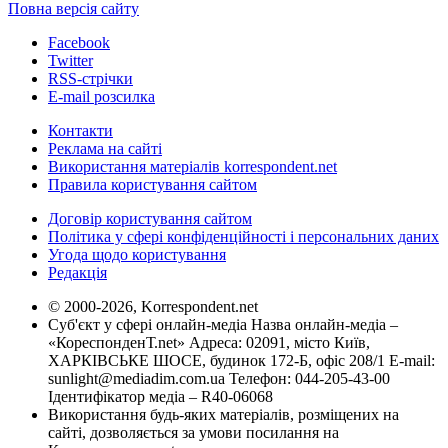
Повна версія сайту
Facebook
Twitter
RSS-стрічки
E-mail розсилка
Контакти
Реклама на сайті
Використання матеріалів korrespondent.net
Правила користування сайтом
Договір користування сайтом
Політика у сфері конфіденційності і персональних даних
Угода щодо користування
Редакція
© 2000-2026, Korrespondent.net
Суб'єкт у сфері онлайн-медіа Назва онлайн-медіа –
«КореспонденТ.net» Адреса: 02091, місто Київ,
ХАРКІВСЬКЕ ШОСЕ, будинок 172-Б, офіс 208/1 E-mail:
sunlight@mediadim.com.ua
Телефон: 044-205-43-00
Ідентифікатор медіа – R40-06068
Використання будь-яких матеріалів, розміщених на
сайті, дозволяється за умови посилання на