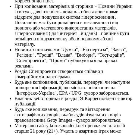
Корреспондент.net.
При копіюванні матеріалів зі сторінки « Новини України
і світу» , для інтернет - видань - обов'язкове пряме
відкрите для пошукових систем гіперпосилання .
Посилання має бути розміщена в незалежності від
повного або часткового використання матеріалів.
Гіперпосилання ( для інтернет - видань) - повинна бути
розміщена в підзаголовку або в першому абзаці
матеріалу.
Новини з позначками "Думка", "Експертиза", "Заява",
"Регіони", "Гроші", "Влада", "Вибори", "Тест-драйв",
"Спецпроекти", "Промо" публікуються на правах
реклами.
Розділ Спецпроекти створюється спільно з
комерційними партнерами.
Будь яке копіювання, публікація, передрук, чи наступне
поширення інформації, що містить посилання на
"Інтерфакс-Україна", EPA / UPG, суворо забороняється.
Власник веб-сторінки в розділі Я-Корреспондент є автор
публікації.
Будь-яке копіювання, передрук та відтворення
фотографічних творів та/або аудіовізуальних творів
правовласника Getty Images - суворо забороняється.
Матеріали сайту korrespondent.net призначені для осіб
старше 21 року (21+). Участь в азартних іграх може