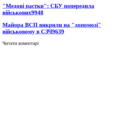
"Медові пастки": СБУ попередила
військових
9948
Майора ВСП викрили на "допомозі"
військовому в СЗЧ
9639
Читати коментарі