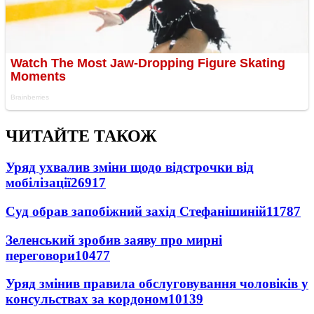
ЧИТАЙТЕ ТАКОЖ
Уряд ухвалив зміни щодо відстрочки від
мобілізації
26917
Суд обрав запобіжний захід Стефанішиній
11787
Зеленський зробив заяву про мирні
переговори
10477
Уряд змінив правила обслуговування чоловіків у
консульствах за кордоном
10139