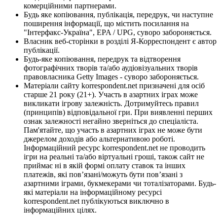
комерційними партнерами.
Будь яке копіювання, публікація, передрук, чи наступне
поширення інформації, що містить посилання на
"Інтерфакс-Україна", EPA / UPG, суворо забороняється.
Власник веб-сторінки в розділі Я-Корреспондент є автор
публікації.
Будь-яке копіювання, передрук та відтворення
фотографічних творів та/або аудіовізуальних творів
правовласника Getty Images - суворо забороняється.
Матеріали сайту korrespondent.net призначені для осіб
старше 21 року (21+). Участь в азартних іграх може
викликати ігрову залежність. Дотримуйтесь правил
(принципів) відповідальної гри. При виявленні перших
ознак залежності негайно зверніться до спеціаліста.
Пам'ятайте, що участь в азартних іграх не може бути
джерелом доходів або альтернативою роботі.
Інформаційний ресурс korrespondent.net не проводить
ігри на реальні та/або віртуальні гроші, також сайт не
приймає ні в якій формі оплату ставок та інших
платежів, які пов’язані/можуть бути пов’язані з
азартними іграми, букмекерами чи тоталізаторами. Будь-
які матеріали на інформаційному ресурсі
korrespondent.net публікуються виключно в
інформаційних цілях.