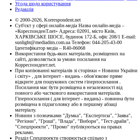
Угода щодо користування
Редакція
© 2000-2026, Korrespondent.net
Суб'єкт у сфері онлайн-медіа Назва онлайн-медіа –
«КореспонденТ.net» Адреса: 02091, місто Київ,
ХАРКІВСЬКЕ ШОСЕ, будинок 172-Б, офіс 208/1 E-mail:
sunlight@mediadim.com.ua
Телефон: 044-205-43-00
Ідентифікатор медіа – R40-06068
Використання будь-яких матеріалів, розміщених на
сайті, дозволяється за умови посилання на
Корреспондент.net.
При копіюванні матеріалів зі сторінки « Новини України
і світу» , для інтернет - видань - обов'язкове пряме
відкрите для пошукових систем гіперпосилання .
Посилання має бути розміщена в незалежності від
повного або часткового використання матеріалів.
Гіперпосилання ( для інтернет - видань) - повинна бути
розміщена в підзаголовку або в першому абзаці
матеріалу.
Новини з позначками "Думка", "Експертиза", "Заява",
"Регіони", "Гроші", "Влада", "Вибори", "Тест-драйв",
"Спецпроекти", "Промо" публікуються на правах
реклами.
Розділ Спецпроекти створюється спільно з