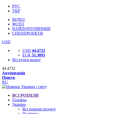
РУС
УКР
ВІДЕО
ФОТО
НАЙПОПУЛЯРНІШІ
СПЕЦПРОЕКТИ
USD
USD
44.4732
EUR
51.3093
Всі курси валют
44.4732
Авторизація
Пошук
RU
ВСІ РОЗДІЛИ
Головна
Україна
Всі новини розділу
Політика