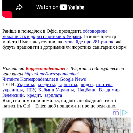
Раніше в понеділок в Офісі президента
обговорили
можливість відкриття ринків в Україні
. Пізніше прем'єр-
міністр Шмигаль уточнив, що
мова йде про 281 ринок
, які
будуть працювати з дотриманням жорстких санітарних норм.
Новини від
Корреспондент.net
в Telegram. Підписуйтесь на
наш канал
https://t.me/korrespondentnet
Читайте Korrespondent.net в Google News
ТЕГИ:
Украина
,
кредиты
,
зарплаты
,
видео
,
ипотека
,
украинцы
,
НБУ
,
Кабмин Украины
,
Нацбанк
,
Владимир
Зеленский
,
кредит
,
зарплата
Якщо ви помітили помилку, виділіть необхідний текст і
натисніть Ctrl + Enter, щоб повідомити про це редакцію.