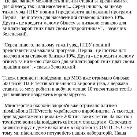
"Це дає банкам можливість знизити ставки за кредитами як
для бізнесу, так і для населення... Серед іншого, на цьому
тижні уряд і НБУ повинні представити дві важливі програми.
Перша - це іпотека для населення зі ставкою близько 10%.
Друга - це кредити малому бізнесу за низькою ставкою для
виплати заробітних плат своїм співробітникам", - зазначив
Зеленський.
"Серед іншого, на цьому тижні уряд і НБУ повинні
представити дві важливі програми. Перша - це іпотека для
населення за ставкою близько 10%. Друга - це кредити малому
бізнесу за низькою ставкою для виплати заробітних плат своїм
працівникам", - сказав Зеленський.
Також президент повідомив, що МОЗ вже отримало близько
500 тисяч ПЛР-тестів вітчизняного виробництва, а держава
ставить за мету робити в добу не менше 10 тисяч таких тестів
для виявлення заражень коронавірусом.
"Міністерство охорони здоров'я вже отримало близько
півмільйона ПЛР-тестів українського виробництва. А сьогодні
буде відвантажено ще майже 200 тис. таких тестів. За якістю і
точністю вони відповідають світовим стандартам. Своєчасно
виявити вірус є дуже важливим в боротьбі з COVID-19. Саме
тому ми підсилюємо потужність наших лабораторій. Наша