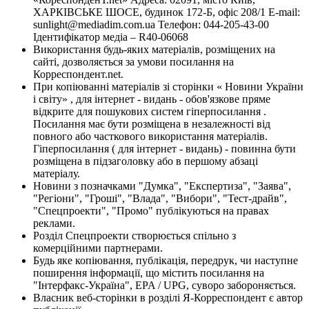
ХАРКІВСЬКЕ ШОСЕ, будинок 172-Б, офіс 208/1 E-mail:
sunlight@mediadim.com.ua
Телефон: 044-205-43-00
Ідентифікатор медіа – R40-06068
Використання будь-яких матеріалів, розміщених на
сайті, дозволяється за умови посилання на
Корреспондент.net.
При копіюванні матеріалів зі сторінки « Новини України
і світу» , для інтернет - видань - обов'язкове пряме
відкрите для пошукових систем гіперпосилання .
Посилання має бути розміщена в незалежності від
повного або часткового використання матеріалів.
Гіперпосилання ( для інтернет - видань) - повинна бути
розміщена в підзаголовку або в першому абзаці
матеріалу.
Новини з позначками "Думка", "Експертиза", "Заява",
"Регіони", "Гроші", "Влада", "Вибори", "Тест-драйв",
"Спецпроекти", "Промо" публікуються на правах
реклами.
Розділ Спецпроекти створюється спільно з
комерційними партнерами.
Будь яке копіювання, публікація, передрук, чи наступне
поширення інформації, що містить посилання на
"Інтерфакс-Україна", EPA / UPG, суворо забороняється.
Власник веб-сторінки в розділі Я-Корреспондент є автор