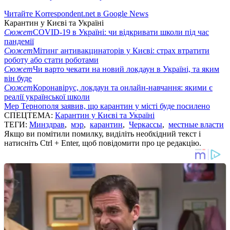
Читайте Korrespondent.net в Google News
Карантин у Києві та Україні
Сюжет
COVID-19 в Україні: чи відкривати школи під час
пандемії
Сюжет
Мітинг антивакцинаторів у Києві: страх втратити
роботу або стати роботами
Сюжет
Чи варто чекати на новий локдаун в Україні, та яким
він буде
Сюжет
Коронавірус, локдаун та онлайн-навчання: якими є
реалії української школи
Мер Тернополя заявив, що карантин у місті буде посилено
СПЕЦТЕМА:
Карантин у Києві та Україні
ТЕГИ:
Минздрав
,
мэр
,
карантин
,
Черкассы
,
местные власти
Якщо ви помітили помилку, виділіть необхідний текст і
натисніть Ctrl + Enter, щоб повідомити про це редакцію.