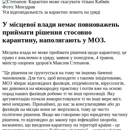
Фото: Минздрав
Уся відповідальність за карантин лежить на уряді
У місцевої влади немає повноважень
приймати рішення стосовно
карантину, наполягають у МОЗ.
Місцева влада не може приймати рішення щодо карантину, це
право є виключно в уряду, заявив у понеділок, 4 травня,
міністр охорони здоров'я Максим Степанов.
"Це рішення не ґрунтується на тому чи іншому баченні
чиновників. Для того, щоб виходити з такими ініціативами,
МОЗ збирає відповідних фахівців, епідеміологів, вірусологів,
ми дивимося на міжнародну практику і потім вже на основі
порад наших фахівців робимо ті чи інші пропозиції. Яку
аргументацію почали використовувати ті чи інші мери міст,
мені невідомо. Принаймні, до нас за консультаціями або до
фахівців на місцях вони не зверталися, тому це чисто
політичне рішення. Якщо ми говоримо про юридичну частину
рішення, то відповідно до закону про інфекційні хвороби,
визначено, що введення карантину на території країни - це