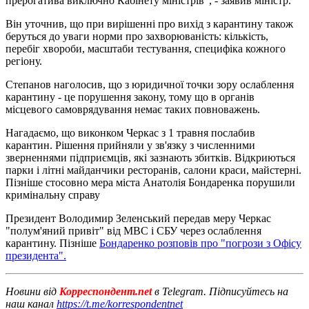
прерогатива виключно Кабінету міністрів", - заявив міністр.
Він уточнив, що при вирішенні про вихід з карантину також
беруться до уваги норми про захворюваність: кількість,
перебіг хвороби, масштаби тестування, специфіка кожного
регіону.
Степанов наголосив, що з юридичної точки зору ослаблення
карантину - це порушення закону, тому що в органів
місцевого самоврядування немає таких повноважень.
Нагадаємо, що виконком Черкас з 1 травня послабив
карантин. Рішення прийняли у зв'язку з численними
зверненнями підприємців, які зазнають збитків. Відкриються
парки і літні майданчики ресторанів, салони краси, майстерні.
Пізніше стосовно мера міста Анатолія Бондаренка порушили
кримінальну справу
Президент Володимир Зеленський передав меру Черкас
"полум'яний привіт" від МВС і СБУ через ослаблення
карантину. Пізніше
Бондаренко розповів про "погрози з Офісу
президента".
Новини від
Корреспондент.net
в Telegram. Підписуйтесь на
наш канал
https://t.me/korrespondentnet