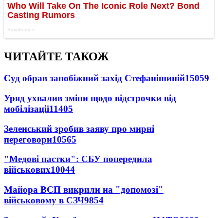
ЧИТАЙТЕ ТАКОЖ
Суд обрав запобіжний захід Стефанішиній
15059
Уряд ухвалив зміни щодо відстрочки від
мобілізації
11405
Зеленський зробив заяву про мирні
переговори
10565
"Медові пастки": СБУ попередила
військових
10044
Майора ВСП викрили на "допомозі"
військовому в СЗЧ
9854