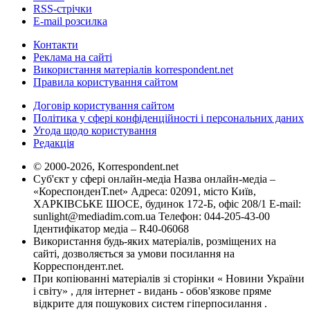
RSS-стрічки
E-mail розсилка
Контакти
Реклама на сайті
Використання матеріалів korrespondent.net
Правила користування сайтом
Договір користування сайтом
Політика у сфері конфіденційності і персональних даних
Угода щодо користування
Редакція
© 2000-2026, Korrespondent.net
Суб'єкт у сфері онлайн-медіа Назва онлайн-медіа –
«КореспонденТ.net» Адреса: 02091, місто Київ,
ХАРКІВСЬКЕ ШОСЕ, будинок 172-Б, офіс 208/1 E-mail:
sunlight@mediadim.com.ua
Телефон: 044-205-43-00
Ідентифікатор медіа – R40-06068
Використання будь-яких матеріалів, розміщених на
сайті, дозволяється за умови посилання на
Корреспондент.net.
При копіюванні матеріалів зі сторінки « Новини України
і світу» , для інтернет - видань - обов'язкове пряме
відкрите для пошукових систем гіперпосилання .