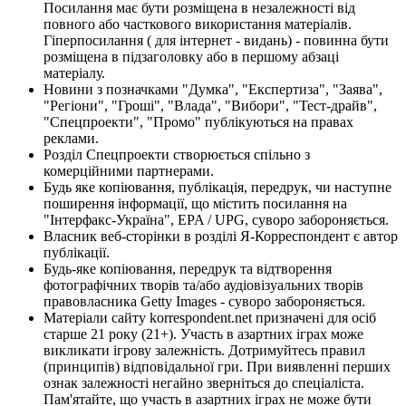
Посилання має бути розміщена в незалежності від
повного або часткового використання матеріалів.
Гіперпосилання ( для інтернет - видань) - повинна бути
розміщена в підзаголовку або в першому абзаці
матеріалу.
Новини з позначками "Думка", "Експертиза", "Заява",
"Регіони", "Гроші", "Влада", "Вибори", "Тест-драйв",
"Спецпроекти", "Промо" публікуються на правах
реклами.
Розділ Спецпроекти створюється спільно з
комерційними партнерами.
Будь яке копіювання, публікація, передрук, чи наступне
поширення інформації, що містить посилання на
"Інтерфакс-Україна", EPA / UPG, суворо забороняється.
Власник веб-сторінки в розділі Я-Корреспондент є автор
публікації.
Будь-яке копіювання, передрук та відтворення
фотографічних творів та/або аудіовізуальних творів
правовласника Getty Images - суворо забороняється.
Матеріали сайту korrespondent.net призначені для осіб
старше 21 року (21+). Участь в азартних іграх може
викликати ігрову залежність. Дотримуйтесь правил
(принципів) відповідальної гри. При виявленні перших
ознак залежності негайно зверніться до спеціаліста.
Пам'ятайте, що участь в азартних іграх не може бути