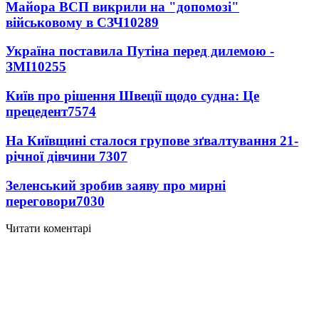
Майора ВСП викрили на "допомозі"
військовому в СЗЧ
10289
Україна поставила Путіна перед дилемою -
ЗМІ
10255
Київ про рішення Швеції щодо судна: Це
прецедент
7574
На Київщині сталося групове зґвалтування 21-
річної дівчини
7307
Зеленський зробив заяву про мирні
переговори
7030
Читати коментарі