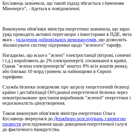
Буславець зазначила, що такий підхід збігається з баченням
Міненерго", - йдеться в повідомленні.
Виконуюча обов'язки міністра енергетики зазначила, що зараз
уряд проводить активні переговори з інвесторами в ПДЕ, мета
яких -
укладення добровільних меморандумів,
що дозволить
збалансувати систему підтримки щодо "зеленого" тарифу.
Нагадаємо, що всього "зелені" електростанції (вітрові, сонячні
і т.д.) виробляють до 2% електроенергії, споживаної в країні.
Однак "зелена електроенергія" коштує 8% всіх коштів ринку,
або близько 10 млрд гривень за найвищими в Європі
тарифами.
Служба безпеки повідомляє про загрозу енергетичній безпеці
країни і дестабілізації Об'єднаної енергетичної безпеки через
неконтрольоване зростання виробників "зеленої" енергетики і
недосконалість ціноутворення.
Також виконувач обов'язків міністра енергетики Ольга
Буславець звернулася до
Держбюро розслідувань з вимогою
провести
розслідування щодо доведення енергетичної галузі
до фактичного банкрутства.