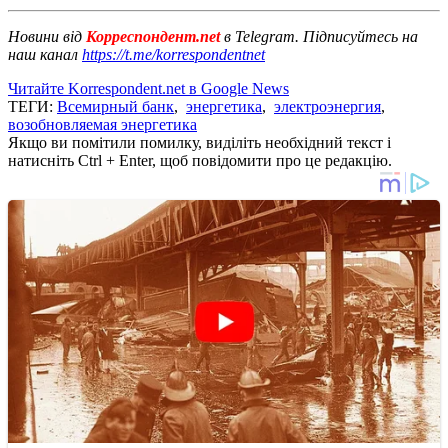
Новини від
Корреспондент.net
в Telegram. Підписуйтесь на
наш канал
https://t.me/korrespondentnet
Читайте Korrespondent.net в Google News
ТЕГИ:
Всемирный банк
,
энергетика
,
электроэнергия
,
возобновляемая энергетика
Якщо ви помітили помилку, виділіть необхідний текст і
натисніть Ctrl + Enter, щоб повідомити про це редакцію.